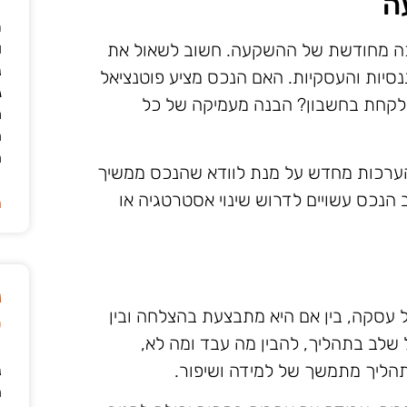
ה
ר
כה מחודשת של ההשקעה. חשוב לשאול את
ו
נ
יות והעסקיות. האם הנכס מציע פוטנציאל
ג
 לקחת בחשבון? הבנה מעמיקה של כל
מ
ה
ה
ע הערכות מחדש על מנת לוודא שהנכס ממשיך
 הנכס עשויים לדרוש שינוי אסטרטגיה או
ה
נ
כל עסקה, בין אם היא מתבצעת בהצלחה ובין
ט
שלב בתהליך, להבין מה עבד ומה לא,
תהליך מתמשך של למידה ושיפור.
נ
ה