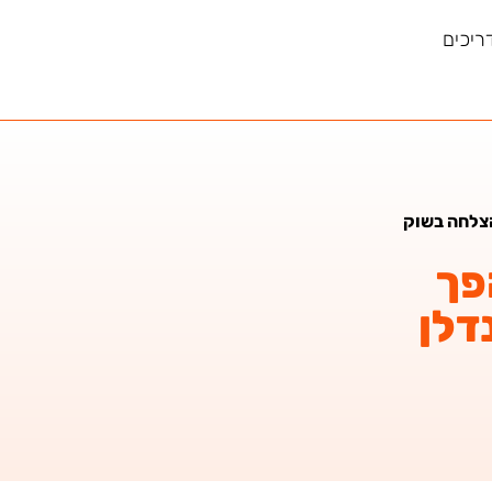
ריכים
הצלחה בשוק
פך
דלן