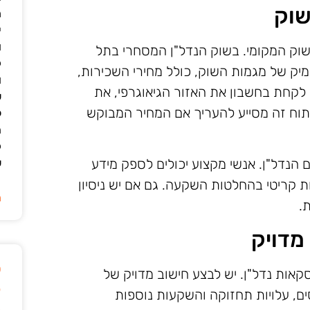
שוק
מ
י
ו
השוק המקומי. בשוק הנדל"ן המסחרי בתל
ק
עמיק של מגמות השוק, כולל מחירי השכירות,
ו
ש לקחת בחשבון את האזור הגיאוגרפי, את
ש
יתוח זה מסייע להעריך אם המחיר המבוקש
ל
ה
ק
 הנדל"ן. אנשי מקצוע יכולים לספק מידע
ש
ות קריטי בהחלטות השקעה. גם אם יש ניסיון
ה
ת.
מדויק
ט
קאות נדל"ן. יש לבצע חישוב מדויק של
ק
ם, עלויות תחזוקה והשקעות נוספות