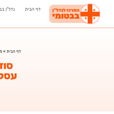
דף הבית
נדל"ן בב
דף הבית
»
מ
סוד
עסקה