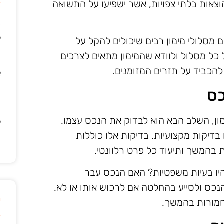
ב
וצאות בלתי צפויות, אשר ישפיעו על התשואה
ד
ל
ם מסלולי מימון רבים שיכולים להקל על
נ
כל מסלול ולוודא שהמימון מתאים לצרכים
ה
 להכביד על תזרים המזומנים.
א
ו
כס
ה
מ
, השלב הבא הוא לבדוק את הנכס עצמו.
ל
 בדיקות מקצועיות. בדיקות אלו כוללות
ה
ת בהמשך ותיעוד כל פרט רלוונטי.
יו בעיות משפטיות? האם הנכס עבר
הנכס ולסייע בהחלטה אם לרכוש אותו או לא.
מ
חמורות בהמשך.
ב