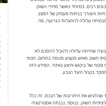
ונים רבים, במיוחד כאשר מחירי השוק
יות והצורך בניתוח מעמיק של המצב
ל
 מבטיחה עלולה להתגלות כגרועה, מה
6
ב
י
עיה שהייתה עלולה להוביל להסכם לא
ו
טיפ חשוב מאיש מקצוע מנוסה בתחום. הטיפ
א
ה
מקיף של ביקוש והיצע באזור. המידע הזה
ה
מקד בקהל היעד הנכון.
כ
נ
ב
קד שהדגיש את היתרונות של הנכס. זה כלל
ה
יפיות השוק. בנוסף, נבנתה אסטרטגיה