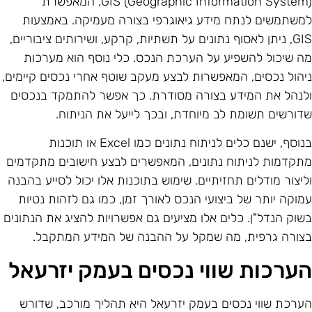
GIS (Geographic Information System), המאפשרת
משתמשים לנתח מידע גיאוגרפי בצורה מעמיקה. באמצעות
GIS, ניתן לאסוף נתונים על תשתיות, קרקע, ושירותים ציבוריים,
ה שיכול להשפיע על הערכת הנכס. כלי נוסף הוא מערכות
יהול נכסים, המאפשרות לבצע מעקב שוטף אחרי נכסים קיימים,
לנהל את המידע בצורה מסודרת. כך אפשר להתמקד בנכסים
דורשים תשומת לב מיוחדת, ובכך לייעל את הניתוח.
בנוסף, ישנם כלים לניתוח נתונים כמו Excel או תוכנות
תקדמות לניתוח נתונים, המאפשרים לבצע חישובים מתקדמים
ליצור מודלים תחזיתיים. שימוש בתוכנות אלו יכול לסייע בהבנה
מוקה יותר של ביצועי הנכס לאורך זמן, כמו גם לזהות נטיות
שוק הנדל"ן. כלים אלו מציעים גם אפשרויות להציג את הנתונים
צורה גרפית, מה שמקל על ההבנה של המידע המתקבל.
ערכות שווי נכסים בעמק יזרעאל
ערכת שווי נכסים בעמק יזרעאל היא תהליך מורכב, שדורש