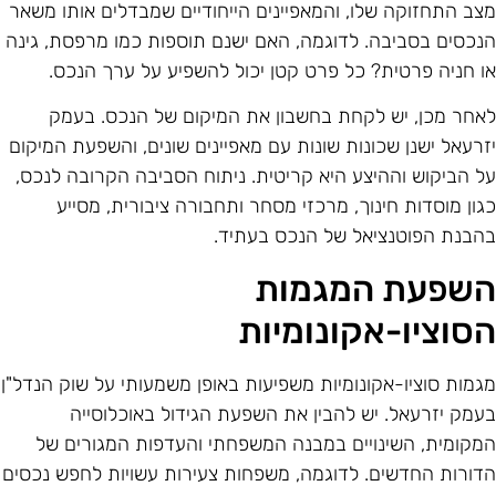
צב התחזוקה שלו, והמאפיינים הייחודיים שמבדלים אותו משאר
נכסים בסביבה. לדוגמה, האם ישנם תוספות כמו מרפסת, גינה
ו חניה פרטית? כל פרט קטן יכול להשפיע על ערך הנכס.
אחר מכן, יש לקחת בחשבון את המיקום של הנכס. בעמק
זרעאל ישנן שכונות שונות עם מאפיינים שונים, והשפעת המיקום
ל הביקוש וההיצע היא קריטית. ניתוח הסביבה הקרובה לנכס,
גון מוסדות חינוך, מרכזי מסחר ותחבורה ציבורית, מסייע
הבנת הפוטנציאל של הנכס בעתיד.
שפעת המגמות
סוציו-אקונומיות
גמות סוציו-אקונומיות משפיעות באופן משמעותי על שוק הנדל"ן
עמק יזרעאל. יש להבין את השפעת הגידול באוכלוסייה
מקומית, השינויים במבנה המשפחתי והעדפות המגורים של
דורות החדשים. לדוגמה, משפחות צעירות עשויות לחפש נכסים