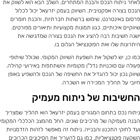
אחר ניתוח הנכס והבנת המתחרים, השלב הבא הוא לשווק את
נכס בצורה אפקטיבית. השיווק בעמק יזרעאל יכול לכלול
רסום באינטרנט, שימוש ברשתות חברתיות, והכנת חומרים
יווקיים איכותיים, כגון תמונות מקצועיות ותיאורים מפורטים.
שנה חשיבות רבה להציג את הנכס בצורה שמדגישה את
יתרונות שלו ואת הפוטנציאל הגלום בו.
מו כן, יש לשקול את השפעת השיווק המקומי, שכולל שיתופי
עולה עם סוכנויות נדל"ן מקומיות והשתתפות באירועי קהילה.
יווק נכון יכול להגדיל את החשיפה של הנכס ולהשפיע באופן
יובי על תהליך המכירה או השכרה.
חשיבות של ניתוח מעמיק
יתוח נכס בתחום המגורים בעמק יזרעאל הוא תהליך שמצריך
בנה מעמיקה של מרכיבים שונים, החל מהמצב הכלכלי המקומי
עד לחוקי התכנון והבנייה. ניתוח זה מאפשר לזהות הזדמנויות
שקעה פוטנציאליות, כמו גם להעריך את הסיכונים הכרוכים