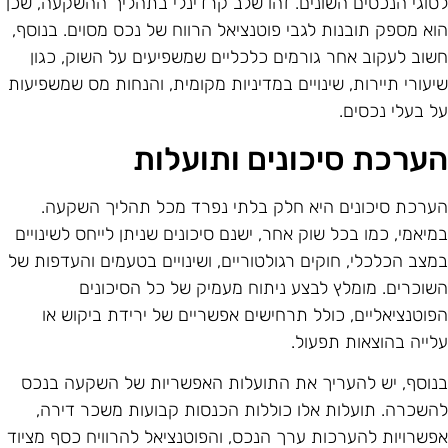
סוגי הנכסים השונים. זהו שלב קרדינלי בתהליך ההשקעה, שכן
וא מספק תובנות לגבי פוטנציאל הרווח של נכס מסוים. בנוסף,
שוב לעקוב אחר גורמים כלכליים שמשפיעים על השוק, כגון
יעורי תיירות, שינויים במדיניות מקומית, והנחות מס שמשפיעות
ל בעלי נכסים.
ערכת סיכונים ותועלות
ערכת סיכונים היא חלק בלתי נפרד מכל תהליך השקעה.
מיאמי, כמו בכל שוק אחר, ישנם סיכונים שניתן לייחס לשינויים
מצב הכלכלי, חוקים רגולטוריים, ושינויים בטעמים והעדפות של
שוכרים. מומלץ לבצע ניתוח מעמיק של כל הסיכונים
פוטנציאליים, כולל תרחישים אפשריים של ירידת ביקוש או
לייה בהוצאות תפעול.
נוסף, יש להעריך את התועלות האפשריות של השקעה בנכס
השכרה. תועלות אלו כוללות הכנסות קבועות משכר דירה,
פשרויות להערכות ערך הנכס, והפוטנציאל להרוויח כסף מציוד