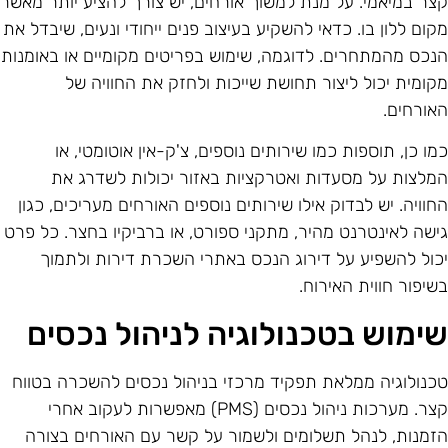
צר במיאמי. על מנת למשוך אורחים, יש צורך להציע יותר מאשר
קום ללון בו. כדאי להשקיע בעיצוב פנים ייחודי ונעים, שיבדל את
נכס מהמתחרים. לדוגמה, שימוש בפריטים מקומיים או באומנות
קומית יכול ליצור תחושת שייכות ולחזק את החוויה של
אורחים.
מו כן, תוספות כמו שירותים נוספים, צ'ק-אין אוטומטי, או
מלצות על מסעדות ואטרקציות באזור יכולות לשדרג את
חוויה. יש לבדוק אילו שירותים נוספים האורחים מעריכים, כגון
ישה לאינטרנט מהיר, מתקני ספורט, או ברביקיו בחצר. כל פרט
כול להשפיע על דירוג הנכס באתרי השכרת דירות ולתמוך
שיפור חווית האירוח.
ימוש בטכנולוגיה לניהול נכסים
כנולוגיה ממלאת תפקיד מרכזי בניהול נכסים להשכרה בטווח
קצר. מערכות ניהול נכסים (PMS) מאפשרות לעקוב אחרי
זמנות, לנהל תשלומים ולשמור על קשר עם האורחים בצורה