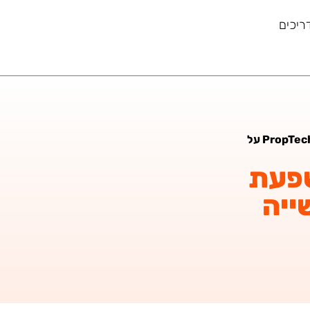
ריכים
ניהול סיכונים בעמק יזרעאל: השפעת טכנולוגיות PropTech על
שפעת
 על תעשייה