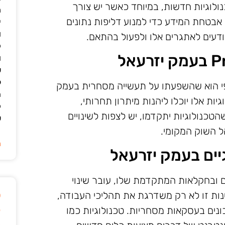
לוגיות חדשות, במיוחד כאשר יש צורך
מ
אבטחת המידע כדי למנוע דליפות נתונים
י
ו
דעים לאתגרים אלו ולפעול בהתאם.
ק
ו
ש
ל
ירות, והצפי הוא שהשפעתו על תעשייה מסחרית בעמק
ה
ות אלו יוכלו ליהנות מיתרון תחרותי,
ק
הטכנולוגיות יתקדמו, יש לצפות לשינויים
ש
ל השוק המקומי.
ה
יים בעמק יזרעאל
ם ובחקלאות המתקדמת שלו, עובר שינוי
ט
נות זו לא רק משדרגת את תהליכי העבודה,
ק
נים בעסקאות מסחריות. טכנולוגיות כמו