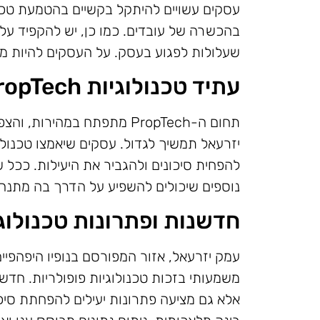
עסקים עשויים להיתקל בקשיים בהטמעת טכנו
בהכשרה של עובדים. כמו כן, יש להקפיד על 
שעלולות לפגוע בעסק. על העסקים להיות מו
עתיד טכנולוגיות PropTech בעמק יזרעאל
תחום ה-PropTech מתפתח במה
יזרעאל תמשיך לגדול. עסקים שיאמצו טכנולוגי
להפחית סיכונים ולהגביר את היעילות. ככל ש
נוספים שיכולים להשפיע על הדרך בה מתנה
חדשנות ופתרונות טכנולוג
עמק יזרעאל, אזור המפורסם בנופיו היפהפיי
משמעותי בזכות טכנולוגיות פופולריות. חדש
אלא גם מציעה פתרונות יעילים להפחתת סיכו