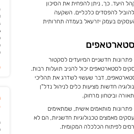
ל היעד. כך, ניתן להפחית את הסיכון
ר
להוביל להפסדים כלכליים. השקעה
ו
ת העסקים בעמק יזרעאל בעמדה תחרותית
נ
ג
מ
לסטארטאפים
ה
ה
פתרונות חדשניים המיועדים לסקטור
ה
סקים לסטארטאפים יכול להניב תועלות רבות.
סטארטאפים, דבר שעשוי לשדרג את תהליכי
ולוגיה חדשות מציעות כלים לניהול נדל"ן
אורה וביטחון מרחוק.
נ
ט
ח פתרונות מותאמים אישית, שמתאימים
קים מאמצים טכנולוגיות חדשניות, הם לא
נ
מים לפיתוח הכלכלה המקומית.
ה