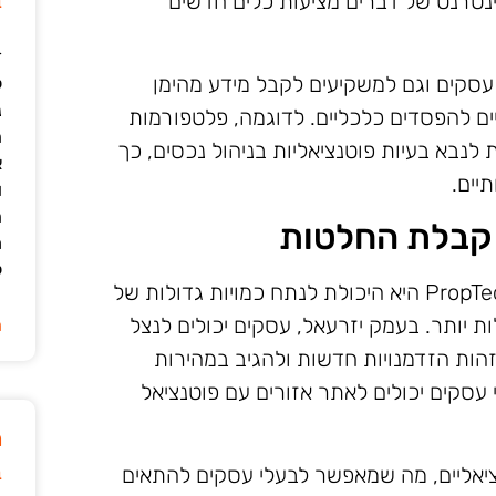
ב
אינטרנט של דברים מציעות כלים חדשים
ד
עסקים וגם למשקיעים לקבל מידע מהימן
ל
נ
ים להפסדים כלכליים. לדוגמה, פלטפורמות
ה
 לנבא בעיות פוטנציאליות בניהול נכסים, כך
א
יים.
ו
ה
 קבלת החלטות
מ
ל
אחת מהיתרונות הבולטים של טכנולוגיות PropTech היא היכולת לנתח כמויות גדולות של
יותר. בעמק יזרעאל, עסקים יכולים לנצל
ה
הות הזדמנויות חדשות ולהגיב במהירות
י עסקים יכולים לאתר אזורים עם פוטנציאל
מ
ב
נציאליים, מה שמאפשר לבעלי עסקים להתאים