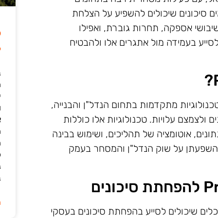
מים סיכונים שיכולים להשפיע על הצלחת
 שיבושי אספקה, תחרות גוברת, ואפילו
ל
ל לסייע בעמידה מול אתגרים אלו ולהבטיח
6
ב
י
ות לשימוש בטכנולוגיות מתקדמות בתחום הנדל"ן והבנייה,
ו
ולצמצם עלויות. טכנולוגיות אלו כוללות
א
ה
תונים, אוטומציה של תהליכים, ושימוש בבינה
ה
השפעתן על שוק הנדל"ן והמסחר בעמק
כ
נ
ב
ה
ות PropTech מציע מגוון כלים שיכולים לסייע בהפחתת סיכונים בעסקי