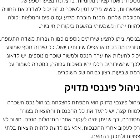
סעדות ואטרקציות מקומיות. ברצלונה מציעה שפע של
פשרויות, וכשיש מידע זמין לשוכרים, זה יכול לשדרג את החוויה
כוללת שלהם. הכנת חוברת מידע עם טיפים והמלצות יכולה
הוות יתרון משמעותי בהשגת ביקורות חיוביות.
נוסף, ניתן להציע שירותים נוספים כמו העברות משדה התעופה,
יורים מודרכים או אפילו שירותי בישול. כל שירות נוסף שמוצע
כול להעלות את ערך הנכס ולמשוך שוכרים נוספים. יש לדאוג
כך שהשירותים הללו יהיו באיכות גבוהה, במטרה לשמור על
מת שביעות רצון גבוהה של השוכרים.
יהול פיננסי מדויק
יהול פיננסי מדויק הוא המפתח להצלחה בניהול נכס השכרה
טווח קצר. יש לתעד את כל ההכנסות וההוצאות בצורה
סודרת, כך שניתן יהיה לעקוב אחרי התנהלות הנכס. חשוב לא
ק לעקוב אחרי ההכנסות, אלא גם לדעת לזהות הוצאות בלתי
פויות ולתכנן בהתאם.