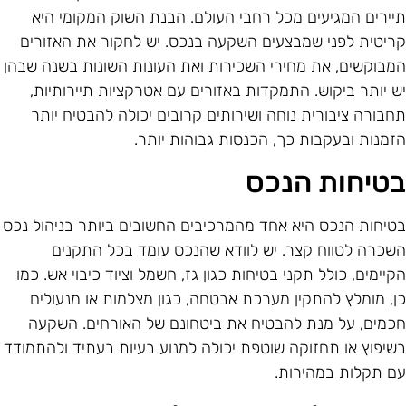
יירים המגיעים מכל רחבי העולם. הבנת השוק המקומי היא
ריטית לפני שמבצעים השקעה בנכס. יש לחקור את האזורים
מבוקשים, את מחירי השכירות ואת העונות השונות בשנה שבהן
ש יותר ביקוש. התמקדות באזורים עם אטרקציות תיירותיות,
חבורה ציבורית נוחה ושירותים קרובים יכולה להבטיח יותר
זמנות ובעקבות כך, הכנסות גבוהות יותר.
טיחות הנכס
טיחות הנכס היא אחד מהמרכיבים החשובים ביותר בניהול נכס
שכרה לטווח קצר. יש לוודא שהנכס עומד בכל התקנים
קיימים, כולל תקני בטיחות כגון גז, חשמל וציוד כיבוי אש. כמו
ן, מומלץ להתקין מערכת אבטחה, כגון מצלמות או מנעולים
כמים, על מנת להבטיח את ביטחונם של האורחים. השקעה
שיפוץ או תחזוקה שוטפת יכולה למנוע בעיות בעתיד ולהתמודד
ם תקלות במהירות.