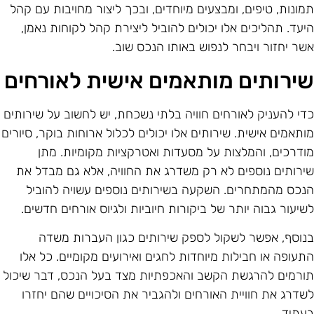
מונות, טיפים, ומבצעים מיוחדים, ובכך ליצור מחויבות עם קהל
יעד. תהליכים אלו יכולים להוביל ליצירת קהל לקוחות נאמן,
שר יחזור ויבחר לנפוש באותו הנכס שוב.
ירותים מותאמים אישית לאורחים
די להעניק לאורחים חוויה בלתי נשכחת, יש לחשוב על שירותים
ותאמים אישית. שירותים אלו יכולים לכלול ארוחות בוקר, סיורים
ודרכים, והמלצות על מסעדות ואטרקציות מקומיות. מתן
ירותים נוספים לא רק משדרג את החוויה, אלא גם מבדל את
נכס מהמתחרים. השקעה בשירותים נוספים עשויה להוביל
שיעור גבוה יותר של ביקורות חיוביות ולגיוס אורחים חדשים.
נוסף, אפשר לשקול לספק שירותים כגון העברות משדה
תעופה או חבילות מיוחדות לחגים ואירועים מקומיים. כל אלו
ורמים להרגשת הקשב והאכפתיות מצד בעל הנכס, דבר שיכול
שדרג את חוויית האורחים ולהגביר את הסיכויים שהם יחזרו
עתיד.