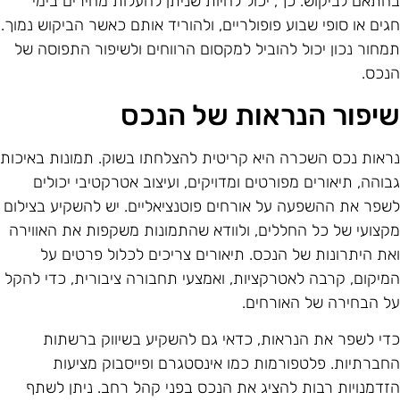
התאם לביקוש. כך, יכול להיות שניתן להעלות מחירים בימי
גים או סופי שבוע פופולריים, ולהוריד אותם כאשר הביקוש נמוך.
מחור נכון יכול להוביל למקסום הרווחים ולשיפור התפוסה של
נכס.
יפור הנראות של הנכס
ראות נכס השכרה היא קריטית להצלחתו בשוק. תמונות באיכות
בוהה, תיאורים מפורטים ומדויקים, ועיצוב אטרקטיבי יכולים
שפר את ההשפעה על אורחים פוטנציאליים. יש להשקיע בצילום
קצועי של כל החללים, ולוודא שהתמונות משקפות את האווירה
את היתרונות של הנכס. תיאורים צריכים לכלול פרטים על
מיקום, קרבה לאטרקציות, ואמצעי תחבורה ציבורית, כדי להקל
ל הבחירה של האורחים.
די לשפר את הנראות, כדאי גם להשקיע בשיווק ברשתות
חברתיות. פלטפורמות כמו אינסטגרם ופייסבוק מציעות
זדמנויות רבות להציג את הנכס בפני קהל רחב. ניתן לשתף