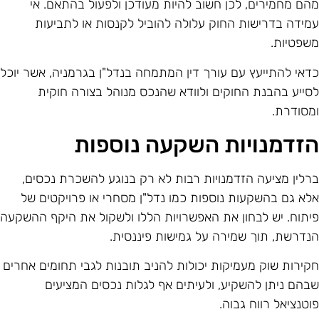
הם מחמירים, לכן חשוב להיות מעודכן ולפעול בהתאם. אי
מידה בדרישות החוק עלולה להוביל לקנסות או לתביעות
שפטיות.
דאי להתייעץ עם עורך דין המתמחה בנדל"ן בגרמניה, אשר יוכל
סייע בהבנת החוקים ולוודא שהנכס מנוהל בצורה חוקית
מסודרת.
זדמנויות השקעה נוספות
רלין מציעה הזדמנויות רבות לא רק בנוגע להשכרת נכסים,
לא גם בהשקעות נוספות כמו נדל"ן מסחרי או פרויקטים של
יתוח. יש לבחון את האפשרויות הללו ולשקול את היקף ההשקעה
נדרשת, תוך שמירה על גמישות פיננסית.
קירות שוק מעמיקות יכולות להניב תובנות לגבי תחומים אחרים
בהם ניתן להשקיע, ולעיתים אף לגלות נכסים המציעים
וטנציאל רווח גבוה.