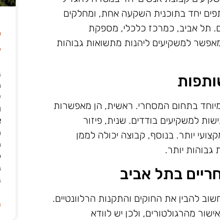
פים יחד בתוכנית השקעה אחת, ומחלקים
 תל אביב, כמרכז כלכלי, מספקת
ל
אפשר למשקיעים ליהנות מתשואות גבוהות
6
ב
ותפות
י
מיוחד בתחום המסחרי. ראשית, הן מאפשרות
ו
שות למשקיעים בודדים. שנית, פיזור
א
ה
צועי יותר. בנוסף, קבוצה יכולה לממן
ה
 גבוהות יותר.
כ
נ
ריים בתל אביב
ב
וב להבין את החוקים והתקנות הרלוונטיים.
ה
שור מהרגולטורים, ולכן יש לוודא