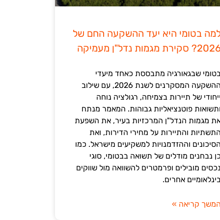
מה בטומי היא יעד ההשקעה החם של
202? סקירת מגמות נדל"ן מעמיקה
טומי שבגאורגיה מתבססת כאחד מיעדי
ההשקעה המסקרנים לשנת 2026, עם שילוב
יחודי של תיירות בצמיחה, רגולציה נוחה
תשואות פוטנציאליות גבוהות. המאמר מנתח
ת מגמות הנדל"ן המרכזיות בעיר, את השפעת
תשתיות והתיירות על מחירי הדירות, ואת
סיכונים וההזדמנויות למשקיעים מישראל. כמו
ן נבחנים מודלים של תשואה בבטומי, סוגי
כסים מובילים ופרמטרים להשוואה מול שווקים
ינלאומיים אחרים.
משך קריאה »