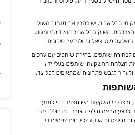
ב
 מטרות יסייע בשמירה על פוקוס והכוונה
ד
ומי בתל אביב. יש להבין את מגמות השוק
ל
נ
צרכנים. השוק בתל אביב הוא דינמי ומגוון,
ה
ת השקעה פוטנציאליות ולמזער סיכונים.
א
ו
ם לבחירת שותפים. בחירת שותפים עם ערכים
ה
ם את הצלחת ההשקעה. שותפים בעלי ידע
מ
נות ולעזור לגבש פתרונות שמתאימים לכל צד.
ל
משותפות
ה
ה, ובפרט בהשקעות משותפות. כדי למזער
 ולבצע התאמות לפי הצורך. זה כולל זיהוי
מ
עיות משפטיות או קונפליקטים פנימיים בין
ב