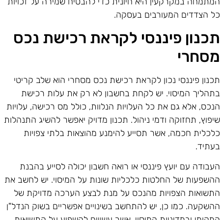
מתמחה במקרקעין היא חיונית כדי להבטיח שמירה על זכויות
ל הצדדים המעורבים בעסקה.
כנון פיננסי לקראת רכישת נכס
סחרי
כנון פיננסי נכון לקראת רכישת נכס מסחרי הוא שלב קריטי
תהליך המיסוי. יש לקחת בחשבון לא רק את עלות רכישת
נכס, אלא גם את כל העלויות הנלוות, כולל מס רכישה, עלויות
יפוץ, תחזוקה ודמי ניהול. תכנון מדויק יאפשר להשיג התנהלות
לכלית חכמה, אשר תסייע להימנע מהוצאות בלתי צפויות
עתיד.
עבודה עם יועץ פיננסי או רואה חשבון יכולה לסייע בהבנת
השפעות של החלטות כלכליות שונות על המיסוי. יש לחשב את
תשואות הצפויות מהנכס על מנת לבצע הערכה מדויקת של
השקעה. כמו כן, יש להתחשב בשינויים אפשריים בשוק הנדל"ן
מקומי ובמדיניות המיסוי, אשר עשויים להשפיע על התשואות