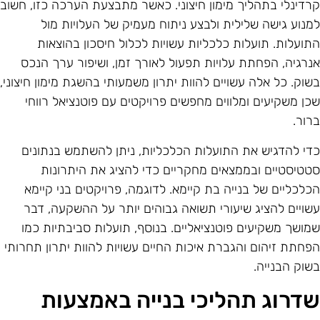
רדינלי בתהליך מימון חיצוני. כאשר מתבצעת הערכה כזו, חשוב
מנוע גישה שלילית ולבצע ניתוח מעמיק של העלויות מול
תועלות. תועלות כלכליות עשויות לכלול חיסכון בהוצאות
נרגיה, הפחתת עלויות תפעול לאורך זמן, ושיפור ערך הנכס
שוק. כל אלה עשויים להוות יתרון משמעותי בהשגת מימון חיצוני,
כן משקיעים ומלווים מחפשים פרויקטים עם פוטנציאל רווחי
רור.
די להדגיש את התועלות הכלכליות, ניתן להשתמש בנתונים
טטיסטיים ובממצאים מחקריים כדי להציג את היתרונות
כלכליים של בנייה בת קיימא. לדוגמה, פרויקטים בני קיימא
שויים להציג שיעורי תשואה גבוהים יותר על ההשקעה, דבר
מושך משקיעים פוטנציאליים. בנוסף, תועלות סביבתיות כמו
פחתת זיהום והגברת איכות החיים עשויות להוות יתרון תחרותי
שוק הבנייה.
דרוג תהליכי בנייה באמצעות