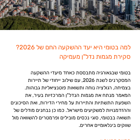
למה בטומי היא יעד ההשקעה החם של 2026?
סקירת מגמות נדל"ן מעמיקה
בטומי שבגאורגיה מתבססת כאחד מיעדי ההשקעה
המסקרנים לשנת 2026, עם שילוב ייחודי של תיירות
בצמיחה, רגולציה נוחה ותשואות פוטנציאליות גבוהות.
המאמר מנתח את מגמות הנדל"ן המרכזיות בעיר, את
השפעת התשתיות והתיירות על מחירי הדירות, ואת הסיכונים
וההזדמנויות למשקיעים מישראל. כמו כן נבחנים מודלים של
תשואה בבטומי, סוגי נכסים מובילים ופרמטרים להשוואה מול
שווקים בינלאומיים אחרים.