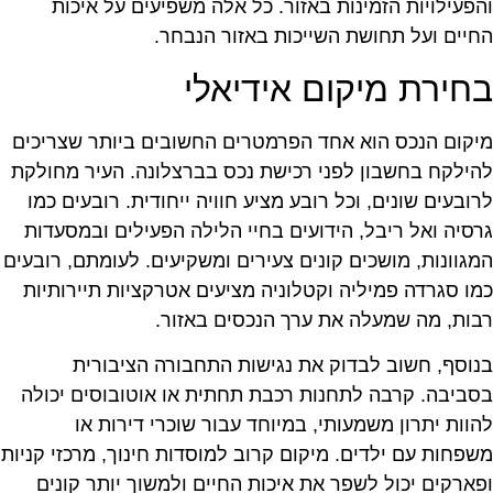
הפעילויות הזמינות באזור. כל אלה משפיעים על איכות
חיים ועל תחושת השייכות באזור הנבחר.
חירת מיקום אידיאלי
יקום הנכס הוא אחד הפרמטרים החשובים ביותר שצריכים
הילקח בחשבון לפני רכישת נכס בברצלונה. העיר מחולקת
רובעים שונים, וכל רובע מציע חוויה ייחודית. רובעים כמו
רסיה ואל ריבל, הידועים בחיי הלילה הפעילים ובמסעדות
מגוונות, מושכים קונים צעירים ומשקיעים. לעומתם, רובעים
מו סגרדה פמיליה וקטלוניה מציעים אטרקציות תיירותיות
בות, מה שמעלה את ערך הנכסים באזור.
נוסף, חשוב לבדוק את נגישות התחבורה הציבורית
סביבה. קרבה לתחנות רכבת תחתית או אוטובוסים יכולה
הוות יתרון משמעותי, במיוחד עבור שוכרי דירות או
שפחות עם ילדים. מיקום קרוב למוסדות חינוך, מרכזי קניות
פארקים יכול לשפר את איכות החיים ולמשוך יותר קונים