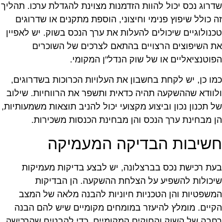
דרוג נכס יכול להוות הזדמנות מצוינת להגדלת ערכו. תהליך
ה כולל שיפוץ פנימי וחיצוני, הוספת מתקנים או שדרוגים
כנולוגיים שיכולים להעלות את ערך הנכס בשוק. יש לאפיין
ת השיפוצים הרצויים בהתאם לצרכים של השוכרים
פוטנציאליים או של שוק הנדל"ן המקומי.
מו כן, יש לקחת בחשבון את העלויות הכרוכות בשדרוגים,
לוודא שההשקעה תהיה כדאית ותשפר את הרווחיות. שילוב
ל תכנון נכון וביצוע מקצועי יכול להניב תוצאות משמעותיות,
ן מבחינת ערך הנכס והן מבחינת הכנסות משכירות.
שיבות הבדיקה המעמיקה
עת רכישת נכס בברצלונה, יש לבצע בדיקות מעמיקות
יכולות להשפיע על הצלחת ההשקעה. הן הבדיקות
משפטיות והן הטכניות חיוניות להבנה מלאה של המצב
קיים. מומלץ להיעזר במומחים מקומיים שיש להם הבנה
חבה של השוק והחוקים המקומיים, כדי להבטיח שהרכישה