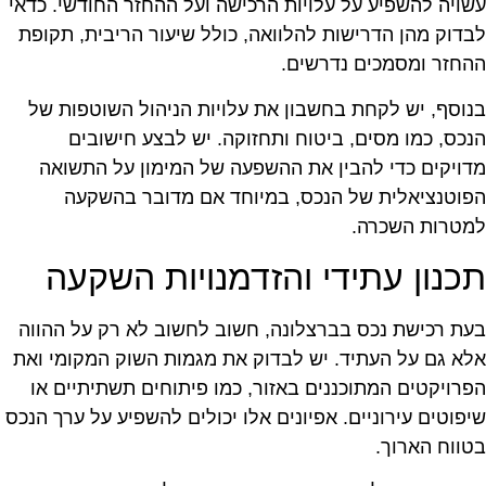
שויה להשפיע על עלויות הרכישה ועל ההחזר החודשי. כדאי
בדוק מהן הדרישות להלוואה, כולל שיעור הריבית, תקופת
החזר ומסמכים נדרשים.
נוסף, יש לקחת בחשבון את עלויות הניהול השוטפות של
נכס, כמו מסים, ביטוח ותחזוקה. יש לבצע חישובים
דויקים כדי להבין את ההשפעה של המימון על התשואה
פוטנציאלית של הנכס, במיוחד אם מדובר בהשקעה
מטרות השכרה.
כנון עתידי והזדמנויות השקעה
עת רכישת נכס בברצלונה, חשוב לחשוב לא רק על ההווה
לא גם על העתיד. יש לבדוק את מגמות השוק המקומי ואת
פרויקטים המתוכננים באזור, כמו פיתוחים תשתיתיים או
יפוטים עירוניים. אפיונים אלו יכולים להשפיע על ערך הנכס
טווח הארוך.