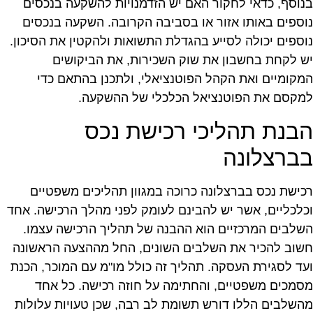
נוסף, כדאי לחקור האם יש הזדמנויות להשקעה בנכסים
וספים באותו אזור או בסביבה הקרובה. השקעה בנכסים
וספים יכולה לסייע בהגדלת התשואות ולהקטין את הסיכון.
ש לקחת בחשבון את שוק השכירות, את הביקושים
מקומיים ואת הקהל הפוטנציאלי, ולתכנן בהתאם כדי
מקסם את הפוטנציאל הכלכלי של ההשקעה.
בנת תהליכי רכישת נכס
ברצלונה
כישת נכס בברצלונה כרוכה במגוון תהליכים משפטיים
כלכליים, אשר יש להבינם לעומק לפני מהלך הרכישה. אחד
שלבים המרכזיים הוא ההבנה של תהליך הרכישה עצמו.
שוב להכיר את השלבים השונים, החל מההצעה הראשונה
עד לסגירת העסקה. תהליך זה כולל מו"מ עם המוכר, הכנת
סמכים משפטיים, והחתימה על חוזה רכישה. כל אחד
השלבים הללו דורש תשומת לב רבה, שכן טעויות עלולות