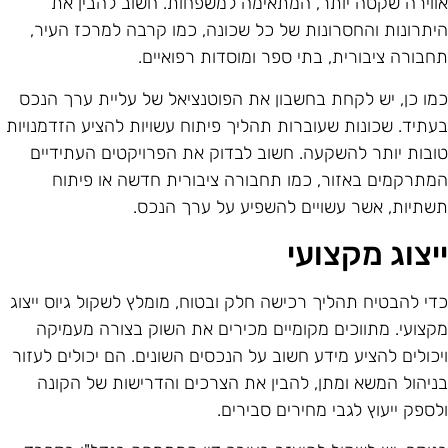
ווירה שקטה יותר, המתאימה למשפחות. חשוב להבין את
יתרונות והחסרונות של כל שכונה, כמו קרבה למרכז העיר,
חבורה ציבורית, בתי ספר ומוסדות רפואיים.
מו כן, יש לקחת בחשבון את הפוטנציאל של עליית ערך הנכס
עתיד. שכונות שעוברות תהליך פיתוח עשויות להציע הזדמנויות
ובות יותר להשקעה. חשוב לבדוק את הפרויקטים העתידיים
מתרקמים באזור, כמו תחבורה ציבורית חדשה או פיתוח
שתיות, אשר עשויים להשפיע על ערך הנכס.
יצוג מקצועי
די להבטיח תהליך רכישה חלק ובטוח, מומלץ לשקול גיוס ייצוג
קצועי. מתווכים מקומיים מכירים את השוק בצורה מעמיקה
יכולים להציע מידע חשוב על הנכסים השונים. הם יכולים לעזור
ניהול המשא ומתן, להבין את הצרכים והדרישות של הקונה
לספק ייעוץ לגבי מחירים סבירים.