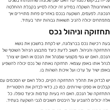
לייה בביקוש למגורים? האם ישנן שכונות שהתפתחו בשנים
אחרונות? השקלה במידע זה יכולה לסייע בקבלת ההחלטה
נכונה. לפעמים, השקעה בנכס באזורים פחות מתויירים אך
תפתחים יכולה להניב תשואות גבוהות יותר בעתיד.
חזוקה וניהול נכס
עת רכישת נכס בברצלונה, יש לקחת בחשבון את נושא
תחזוקה והניהול. חשוב לדעת כיצד מתבצע הניהול השוטף של
נכס, האם יש גוף מקצועי שמנהל את הנכס או האם יש צורך
נהל אותו באופן עצמאי. תחזוקה נאותה של נכס יכולה להשפיע
אופן ישיר על ערכו ועל איכות השהות בו.
ש לבדוק את תהליך התחזוקה הקיים, כולל האם יש הסכמים עם
בלנים או ספקי שירותים. כמו כן, כדאי לבדוק את היסטוריית
תחזוקה של הנכס, האם היו בעיות קודמות וכיצד טופלו. כל
לה יכולים להצביע על היבטים חשובים לגבי השקעה בעתיד.