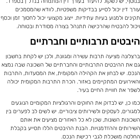
נוסף, יש לשקול להיעזר בעורך דין המתמחה בנדל"ן בספרד.
ורך דין יכול לסייע בבדיקות משפטיות, לוודא שהמסמכים
קינים ולמנוע בעיות עתידיות. ייצוג מקצועי יכול לחסוך זמן וכסף
יכול להבטיח שהרכישה תתנהל בצורה מסודרת ובטוחה.
יבטים תרבותיים וחברתיים
רצלונה מציעה תרבות עשירה ומגוונת, ולכן יש לקחת בחשבון
ם את ההיבטים התרבותיים והחברתיים של השכונה שבה נמצא
נכס. יש לבחון את הקהילה המקומית, את המסעדות, התרבות
האירועים המתקיימים באזור. הכרת התרבות המקומית יכולה
שפר את חוויית החיים בעיר.
מו כן, יש לבדוק את החוקים והרגולציות המקומיים הנוגעים
מגורים, לעסקים ולשירותים ציבוריים. יש לשים לב לפערים בין
שכונות השונות, שכן לא כל האזורים מציעים את אותם
שירותים וההזדמנויות. הבנת ההיבטים הללו תסייע בקבלת
חלטה מושכלת לגבי רכישת הנכס.