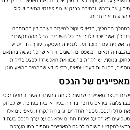
השפיע על העסקה. לאחר מכן, יש לבחון את האפשרות לקבלת
ימון, אם נדרש, ובחירה בבנק או גוף פיננסי מתאים שיכול
הציע תנאים נוחים.
מהלך התהליך, כדאי לשקול להיעזר בעורך דין המתמחה
נדל"ן, אשר יוכל ללוות את כל השלבים, החל מההתקשרות
ראשונית עם המוכר ועד לסגירת העסקה. עורך הדין יסייע
הבנת התנאים המשפטיים השונים, ויוודא שהכל נעשה בהתאם
חוק. בנוסף, יש לקחת בחשבון את האפשרות לבצע בדיקות
וספות, כמו חוות דעת שמאית, כדי לוודא שהמחיר המוצע הוגן.
אפיינים של הנכס
שנם מספר מאפיינים שחשוב לקחת בחשבון כאשר בוחנים נכס
ברצלונה. בין אם מדובר בדירה בעיר או בית בפרבר, יש לבדוק
ת גודל הנכס, מספר החדרים, וגובה התקרות. מאפיינים אלו
שפיעים לא רק על איכות החיים אלא גם על ערך הנכס בעתיד.
דאי להקדיש תשומת לב גם למאפיינים נוספים כמו מערכת