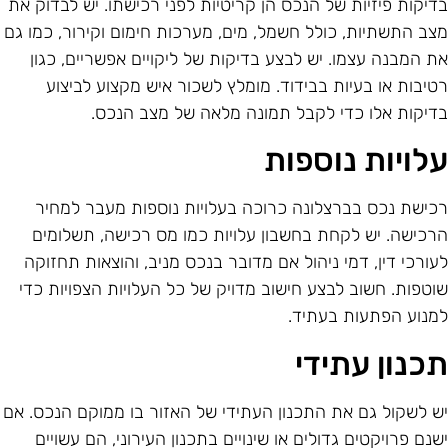
דיקות פיזיות של הנכס הן קריטיות לפני רכישתו. יש לבדוק את
צב התשתיות, כולל חשמל, מים, מערכות חימום וקירור, כמו גם
ת המבנה עצמו. יש לבצע בדיקות של ליקויים אפשריים, כגון
טיבות או בעיות בבידוד. מומלץ לשכור איש מקצוע לביצוע
דיקות אלו כדי לקבל תמונה מלאה של מצב הנכס.
לויות נוספות
כישת נכס בברצלונה כרוכה בעלויות נוספות מעבר למחיר
רכישה. יש לקחת בחשבון עלויות כמו מס רכישה, תשלומים
עורכי דין, דמי ניהול אם מדובר בנכס מניב, והוצאות תחזוקה
וטפות. חשוב לבצע חישוב מדויק של כל העלויות הצפויות כדי
מנוע הפתעות בעתיד.
כנון עתידי
ש לשקול גם את התכנון העתידי של האזור בו ממוקם הנכס. אם
שנם פרויקטים גדולים או שינויים בתכנון העירוני, הם עשויים