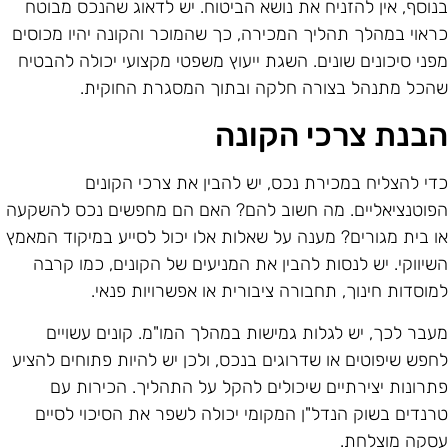
נוסף, אין להזניח את נושא הביטוח. יש לדאוג שהנכס מבוטח
ראוי במהלך תהליך המכירה, כך שהמוכר והקונה יהיו מכוסים
פני סיכונים שונים. השגת ייעוץ משפטי מקצועי יכולה להבטיח
הכל מתנהל בצורה חלקה ובתוך המסגרת החוקית.
בנת צרכי הקונה
די להצליח במכירת נכס, יש להבין את צרכי הקונים
פוטנציאליים. מה חשוב להם? האם הם מחפשים נכס להשקעה
ו בית מגורים? מענה על שאלות אלו יכול לסייע במיקוד המאמץ
שיווקי. יש לנסות להבין את המניעים של הקונים, כמו קרבה
מוסדות חינוך, תחבורה ציבורית או אפשרויות פנאי.
עבר לכך, יש לגלות גמישות במהלך המו"מ. קונים עשויים
חפש שיפוטים או שדרוגים בנכס, ולכן יש להיות פתוחים להציע
תרונות יצירתיים שיכולים להקל על התהליך. הכירות עם
רנדים בשוק הנדל"ן המקומי יכולה לשפר את הסיכוי לסיים
סקה מוצלחת.