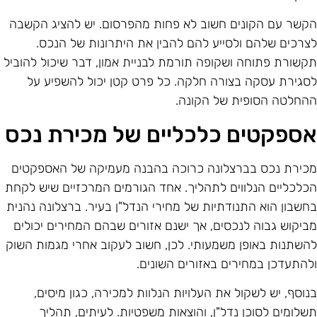
קשר עם הקונים חשוב לא פחות מהפרסום. יש להציג הקשבה
צרכים שלהם ולסייע להם להבין את היתרונות של הנכס.
קשורת פתוחה ושקופה תורמת לבניית אמון, דבר שיכול להוביל
סגירת עסקה בצורה חלקה. כל פרט קטן יכול להשפיע על
החלטה הסופית של הקונה.
ספקטים כלכליים של מכירת נכס
כירת נכס בברצלונה כרוכה בהבנה מעמיקה של האספקטים
כלכליים הנלווים לתהליך. אחד הגורמים המרכזיים שיש לקחת
חשבון הוא התנודתיות של מחירי הנדל"ן בעיר. ברצלונה נהנית
ביקוש גבוה לנכסים, אך ישנם אזורים שבהם המחירים יכולים
השתנות באופן משמעותי. לכן, חשוב לעקוב אחרי מגמות השוק
להתעדכן במחירים באזורים השונים.
נוסף, יש לשקול את העלויות הנלוות למכירה, כגון מיסים,
שלומים לסוכן נדל"ן, והוצאות משפטיות. לעיתים, תהליך