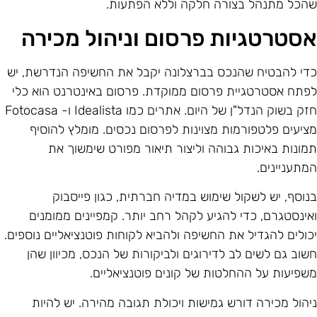
הכל מתנהל בצורה חלקה וללא הפתעות.
סטרטגיות פרסום וניהול מכירה
די להבטיח שהנכס בברצלונה יקבל את החשיפה הנדרשת, יש
פתח אסטרטגיית פרסום ממוקדת. פרסום באינטרנט הוא כלי
חזק בשוק הנדל"ן של היום. אתרים כמו Idealista ו- Fotocasa
ציעים פלטפורמות מצוינות לפרסום נכסים. מומלץ להוסיף
מונות באיכות גבוהה וליצור תיאור מפורט שימשוך את
מתעניינים.
נוסף, יש לשקול שימוש במדיה חברתית, כגון פייסבוק
אינסטגרם, כדי להגיע לקהל רחב יותר. קמפיינים ממומנים
כולים להגדיל את החשיפה ולהביא לקוחות פוטנציאליים נוספים.
שוב גם לשים לב לדירוגים ולביקורות של הנכס, מכיוון שהן
שפיעות על ההחלטות של קונים פוטנציאליים.
יהול מכירה דורש גמישות ויכולת תגובה מהירה. יש להיות