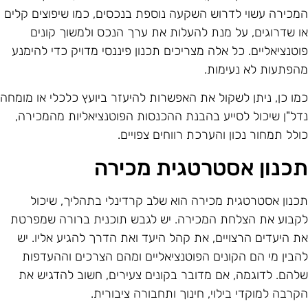
מכירה עשוי לדרוש השקעה נוספת בנכסים, כמו שיפוצים קלים
ו שדרוגים, על מנת להעלות את ערך הנכס ולמשוך קונים
וטנציאליים. כל אלה מצריכים תכנון פיננסי מדויק כדי להימנע
הפתעות לא נעימות.
מו כן, ניתן לשקול את האפשרות להיעזר ביועץ כלכלי או מומחה
דל"ן שיכול לסייע בהבנת ההכנסות הפוטנציאליות מהמכירה,
ולל תמחור נכון והערכת רווחים צפויים.
כנון אסטרטגית מכירה
כנון אסטרטגית מכירה הוא שלב קרדינלי בתהליך, שיכול
קבוע את הצלחת המכירה. יש לגבש תוכנית ברורה שמפרטת
ת היעדים הרצויים, את קהל היעד ואת הדרך להגיע אליו. יש
הבין מי הם הקונים הפוטנציאליים ומהם הצרכים וההעדפות
להם. לדוגמה, אם מדובר בקונים צעירים, חשוב להדגיש את
קרבה למוקדי בילוי, חינוך ותחבורה ציבורית.