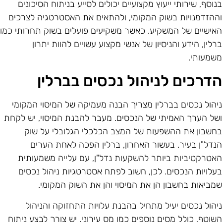
נוסף, שירותי ייעוץ מקצועיים יכולים לסייע בניתוח הסיכונים
ההזדמנויות בשוק המקומי, ולהתאים את האסטרטגיה לצרכים
אישיים של המשקיע. כאשר משקיעים פועלים בשוק תחרותי כמו
רלין, הידע והניסיון של אנשי מקצוע עשויים להוות יתרון
שמעותי.
דרכים לניהול נכסים בברלין
יהול נכסים בברלין מצריך הבנה מעמיקה של המיסוי המקומי
של הערך האמיתי של הנכסים. מעבר להבנת המיסוי, יש לקחת
חשבון את ההשפעות של המצב הכלכלי הגלובלי על שוק
נדל"ן בעיר. בעשור האחרון, ברלין הפכה לאחת הערים
אטרקטיביות ביותר להשקעות נדל"ן, עם עלייה משמעותית
עלויות הנכסים. לכן, חשוב לפתח אסטרטגיות ניהול נכסים
מביאות בחשבון הן את המיסוי והן את השוק המקומי.
יהול נכסים יעיל מתחיל בהבנת עלויות התחזוקה והניהול
שוטף, כולל מסים נוספים כמו מס עירוני. יש צורך לבצע ניתוח