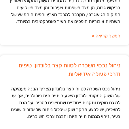
המציעה מגוון רחב של נכסים למגורים. השוק המקומי מאופיין
בביקוש גבוה, הן מצד משפחות צעירות והן מצד משקיעים.
המיקום הגיאוגרפי, הקרבה למרכז הארץ והפיתוח המואץ של
תשתיות ציבוריות הופכים את העיר לאטרקטיבית במיוחד.
המשך קריאה »
ניהול נכסי השכרה לטווח קצר בלונדון: טיפים
ודרכי פעולה אידיאליות
ניהול נכס השכרה לטווח קצר בלונדון מצריך הבנה מעמיקה
של השוק המקומי. לונדון היא עיר תיירותית פופולרית, אך יש
לה גם חוקים ותקנות ייחודיים שמחייבים להכיר. על מנת
להצליח, יש לבצע מחקר שוק שיכלול ניתוח של אזורים שונים
בעיר, זיהוי מגמות תיירותיות והבנת צרכי השוכרים.