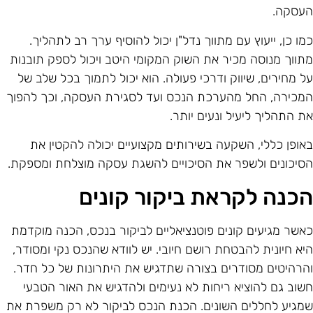
עסקה.
מו כן, ייעוץ עם מתווך נדל"ן יכול להוסיף ערך רב לתהליך.
תווך מנוסה מכיר את השוק המקומי היטב ויכול לספק תובנות
ל מחירים, שיווק ודרכי פעולה. הוא יכול לתמוך בכל שלב של
מכירה, החל מהערכת הנכס ועד לסגירת העסקה, וכך להפוך
ת התהליך ליעיל ונעים יותר.
אופן כללי, השקעה בשירותים מקצועיים יכולה להקטין את
סיכונים ולשפר את הסיכויים להשגת עסקה מוצלחת ומספקת.
כנה לקראת ביקור קונים
אשר מגיעים קונים פוטנציאליים לביקור בנכס, הכנה מוקדמת
יא חיונית להבטחת רושם חיובי. יש לוודא שהנכס נקי ומסודר,
הרהיטים מסודרים בצורה שתדגיש את היתרונות של כל חדר.
שוב גם להוציא ריחות לא נעימים ולהדגיש את האור הטבעי
מגיע לחללים השונים. הכנת הנכס לביקור לא רק משפרת את