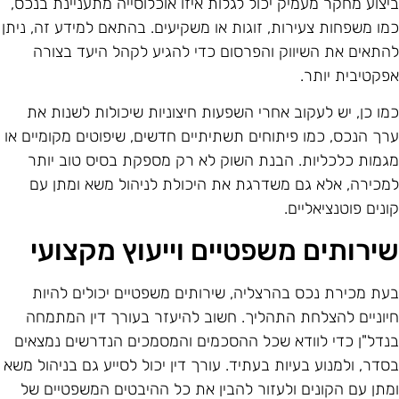
יצוע מחקר מעמיק יכול לגלות איזו אוכלוסייה מתעניינת בנכס,
מו משפחות צעירות, זוגות או משקיעים. בהתאם למידע זה, ניתן
התאים את השיווק והפרסום כדי להגיע לקהל היעד בצורה
פקטיבית יותר.
מו כן, יש לעקוב אחרי השפעות חיצוניות שיכולות לשנות את
רך הנכס, כמו פיתוחים תשתיתיים חדשים, שיפוטים מקומיים או
גמות כלכליות. הבנת השוק לא רק מספקת בסיס טוב יותר
מכירה, אלא גם משדרגת את היכולת לניהול משא ומתן עם
ונים פוטנציאליים.
ירותים משפטיים וייעוץ מקצועי
עת מכירת נכס בהרצליה, שירותים משפטיים יכולים להיות
יוניים להצלחת התהליך. חשוב להיעזר בעורך דין המתמחה
נדל"ן כדי לוודא שכל ההסכמים והמסמכים הנדרשים נמצאים
סדר, ולמנוע בעיות בעתיד. עורך דין יכול לסייע גם בניהול משא
מתן עם הקונים ולעזור להבין את כל ההיבטים המשפטיים של