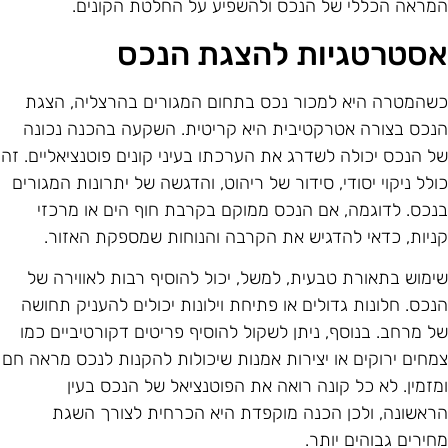
מראה הכללי של הנכס ולהשפיע על החלטת הקונים.
סטרטגיות להצגת הנכס
שהמטרה היא למכור נכס בתחום המגורים בהרצליה, הצגת
נכס בצורה אטרקטיבית היא קריטית. השקעה בהכנה נכונה
ל הנכס יכולה לשדרג את הערכתו בעיני קונים פוטנציאליים. זה
ולל ניקוי יסודי, סידור של ריהוט, והדגשה של יתרונות המגורים
נכס. לדוגמה, אם הנכס ממוקם בקרבת חוף הים או מרכזי
ניות, כדאי להדגיש את הקרבה והנוחות שמספקת האזור.
ימוש בתאורת טבעית, למשל, יכול להוסיף רבות לאווירה של
נכס. חלונות גדולים או פתיחת וילונות יכולים להעניק תחושה
ל מרחב. בנוסף, ניתן לשקול להוסיף פריטים דקורטיביים כמו
מחים ירוקים או יצירות אמנות שיכולות להקנות לנכס מראה חם
מזמין. לא כל קונה רואה את הפוטנציאל של הנכס בעין
ראשונה, ולכן הכנה מוקפדת היא הכרחית לצורך השגת
חירים גבוהים יותר.