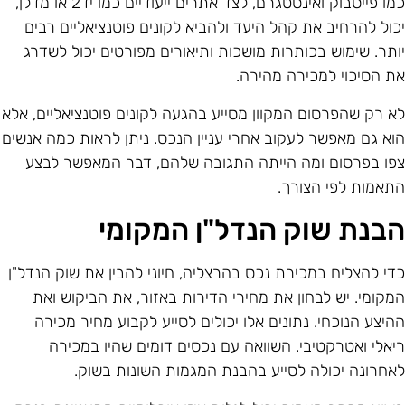
כמו פייסבוק ואינסטגרם, לצד אתרים ייעודיים כמו יד2 או מדלן,
כול להרחיב את קהל היעד ולהביא לקונים פוטנציאליים רבים
ותר. שימוש בכותרות מושכות ותיאורים מפורטים יכול לשדרג
ת הסיכוי למכירה מהירה.
א רק שהפרסום המקוון מסייע בהגעה לקונים פוטנציאליים, אלא
וא גם מאפשר לעקוב אחרי עניין הנכס. ניתן לראות כמה אנשים
פו בפרסום ומה הייתה התגובה שלהם, דבר המאפשר לבצע
תאמות לפי הצורך.
בנת שוק הנדל"ן המקומי
די להצליח במכירת נכס בהרצליה, חיוני להבין את שוק הנדל"ן
מקומי. יש לבחון את מחירי הדירות באזור, את הביקוש ואת
היצע הנוכחי. נתונים אלו יכולים לסייע לקבוע מחיר מכירה
יאלי ואטרקטיבי. השוואה עם נכסים דומים שהיו במכירה
אחרונה יכולה לסייע בהבנת המגמות השונות בשוק.