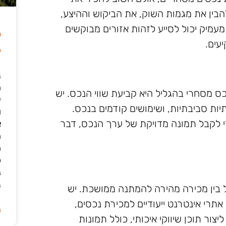
הבין את מגמות השוק, את הביקוש וההיצע,
עמיק יכול לסייע לזהות אזורים מבוקשים
ל
עים.
6
ב
 מסחרי בהגליל היא קביעת שווי הנכס. יש
י
יות סביבתיות, ושימושים קודמים בנכס.
ו
 לקבל תמונה מדויקת של ערך הנכס, דבר
א
ה
ה
כ
נ
ב
ל בין מכירה מהירה להמתנה ממושכת. יש
תרי אינטרנט ייעודיים למכירת נכסים,
ה
ור תוכן שיווקי איכותי, כולל תמונות