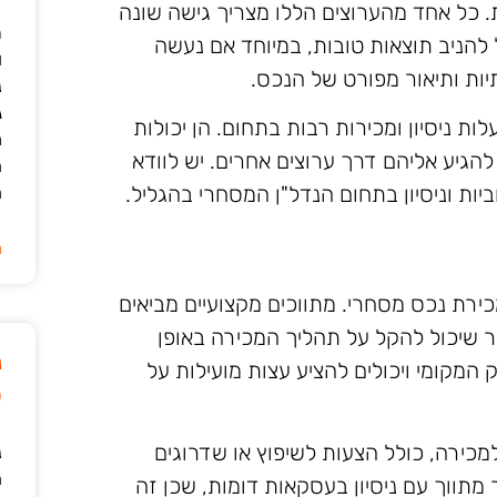
ת. כל אחד מהערוצים הללו מצריך גישה שונה
ר
להניב תוצאות טובות, במיוחד אם נעשה
ו
יות ותיאור מפורט של הנכס.
נ
ג
עלות ניסיון ומכירות רבות בתחום. הן יכולות
מ
להגיע אליהם דרך ערוצים אחרים. יש לוודא
ה
ות וניסיון בתחום הנדל"ן המסחרי בהגליל.
ה
ה
כירת נכס מסחרי. מתווכים מקצועיים מביאים
ר שיכול להקל על תהליך המכירה באופן
נ
המקומי ויכולים להציע עצות מועילות על
ט
מכירה, כולל הצעות לשיפוץ או שדרוגים
נ
ה
מתווך עם ניסיון בעסקאות דומות, שכן זה