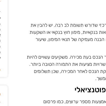
ב
ד
ל
נ
כזי שדורש תשומת לב רבה. יש להבין את
ה
ות בנקאיות, מימון חוץ בנקאי או השקעות
א
הבנה מעמיקה של תנאי המימון, שיעור
ו
ה
מ
 הנכס בעת מכירה. משקיעים עשויים להיות
ל
אפשרויות מציעות את התמורה הטובה ביותר.
ה
קת הנכס לאחר המכירה, שכן תשלומים
משך.
וטנציאלי
מ
ב
אמצעות מספר ערוצים, כמו פרסום