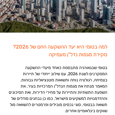
למה בטומי היא יעד ההשקעה החם של 2026?
סקירת מגמות נדל"ן מעמיקה
בטומי שבגאורגיה מתבססת כאחד מיעדי ההשקעה
המסקרנים לשנת 2026, עם שילוב ייחודי של תיירות
בצמיחה, רגולציה נוחה ותשואות פוטנציאליות גבוהות.
המאמר מנתח את מגמות הנדל"ן המרכזיות בעיר, את
השפעת התשתיות והתיירות על מחירי הדירות, ואת הסיכונים
וההזדמנויות למשקיעים מישראל. כמו כן נבחנים מודלים של
תשואה בבטומי, סוגי נכסים מובילים ופרמטרים להשוואה מול
שווקים בינלאומיים אחרים.