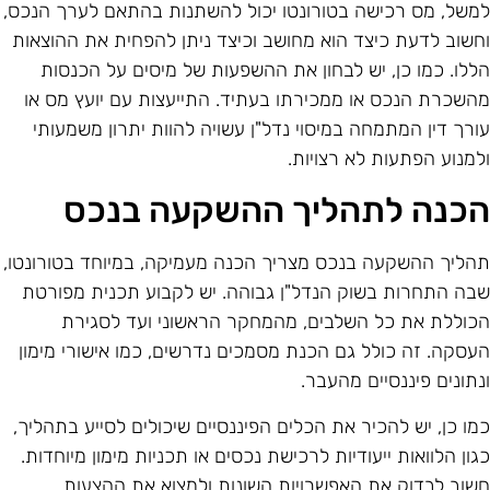
משל, מס רכישה בטורונטו יכול להשתנות בהתאם לערך הנכס,
חשוב לדעת כיצד הוא מחושב וכיצד ניתן להפחית את ההוצאות
ללו. כמו כן, יש לבחון את ההשפעות של מיסים על הכנסות
השכרת הנכס או ממכירתו בעתיד. התייעצות עם יועץ מס או
ורך דין המתמחה במיסוי נדל"ן עשויה להוות יתרון משמעותי
למנוע הפתעות לא רצויות.
כנה לתהליך ההשקעה בנכס
הליך ההשקעה בנכס מצריך הכנה מעמיקה, במיוחד בטורונטו,
בה התחרות בשוק הנדל"ן גבוהה. יש לקבוע תכנית מפורטת
כוללת את כל השלבים, מהמחקר הראשוני ועד לסגירת
עסקה. זה כולל גם הכנת מסמכים נדרשים, כמו אישורי מימון
נתונים פיננסיים מהעבר.
מו כן, יש להכיר את הכלים הפיננסיים שיכולים לסייע בתהליך,
גון הלוואות ייעודיות לרכישת נכסים או תכניות מימון מיוחדות.
שוב לבדוק את האפשרויות השונות ולמצוא את ההצעות