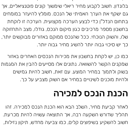
לונדון. חשוב לקבוע מחיר ריאלי שימשוך קונים פוטנציאליים, אך
ם ישקף את הערך האמיתי של הנכס. מומלץ להיעזר במומחים
תחום הנדל"ן כדי לבצע הערכה מקצועית. הערכה זו לוקחת
חשבון מספר מרכיבים כגון מיקום הנכס, גודלו, מצב התחזוקה
לו, והשוק הנוכחי. ככל שהנכס ממוקם באזורים מבוקשים יותר,
ך יש סיכוי גבוה יותר להשיג מחיר גבוה יותר.
מו כן, יש לקחת בחשבון את מכירות הנכסים האחרים באזור
מקנים הקשר להשוואה. נתונים אלו מסייעים להבין את המגמות
שוק ולתמוך במחיר המוצע. עם זאת, חשוב להיות גמישים
להיות מוכנים לשינויים במחיר אם השוק מצביע על כך.
כנת הנכס למכירה
אחר קביעת מחיר, השלב הבא הוא הכנת הנכס למכירה. זהו
הליך שדורש השקעה רבה, אך התוצאה עשויה להיות מכרעת.
שוב להשקיע בשיפוצים קלים, כמו צביעה מחדש, תיקון נזילות,