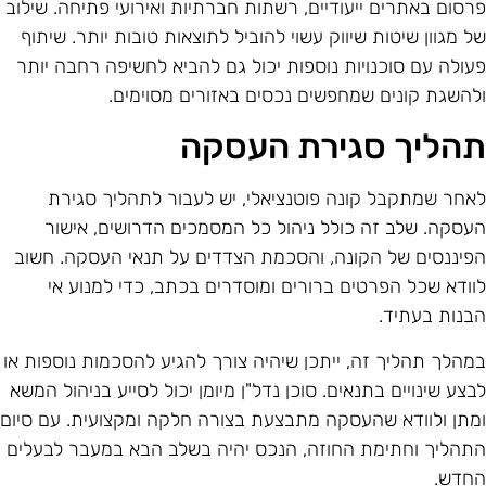
רסום באתרים ייעודיים, רשתות חברתיות ואירועי פתיחה. שילוב
ל מגוון שיטות שיווק עשוי להוביל לתוצאות טובות יותר. שיתוף
עולה עם סוכנויות נוספות יכול גם להביא לחשיפה רחבה יותר
להשגת קונים שמחפשים נכסים באזורים מסוימים.
הליך סגירת העסקה
אחר שמתקבל קונה פוטנציאלי, יש לעבור לתהליך סגירת
עסקה. שלב זה כולל ניהול כל המסמכים הדרושים, אישור
פיננסים של הקונה, והסכמת הצדדים על תנאי העסקה. חשוב
וודא שכל הפרטים ברורים ומוסדרים בכתב, כדי למנוע אי
בנות בעתיד.
מהלך תהליך זה, ייתכן שיהיה צורך להגיע להסכמות נוספות או
בצע שינויים בתנאים. סוכן נדל"ן מיומן יכול לסייע בניהול המשא
מתן ולוודא שהעסקה מתבצעת בצורה חלקה ומקצועית. עם סיום
תהליך וחתימת החוזה, הנכס יהיה בשלב הבא במעבר לבעלים
חדש.