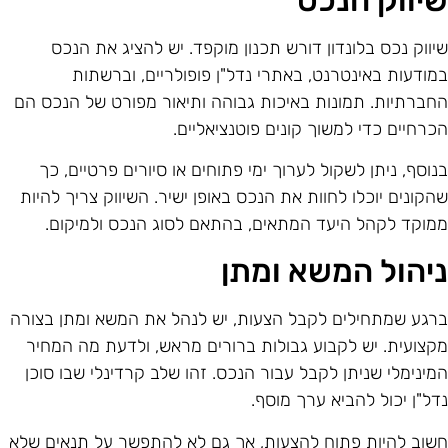
יווק נכס בלונדון דורש תכנון מוקפד. יש להציג את הנכס
מודעות באינטרנט, באתרי נדל"ן פופולריים, וברשתות
חברתיות. תמונות באיכות גבוהה ותיאור מפורט של הנכס הם
כרחיים כדי למשוך קונים פוטנציאליים.
נוסף, ניתן לשקול לערוך ימי פתוחים או סיורים פרטיים, כך
הקונים יוכלו לחוות את הנכס באופן ישיר. השיווק צריך להיות
מוקד לקהל היעד המתאים, בהתאם לסוג הנכס ולמיקום.
יהול המשא ומתן
רגע שמתחילים לקבל הצעות, יש לנהל את המשא ומתן בצורה
קצועית. יש לקבוע גבולות ברורים מראש, ולדעת מה המחיר
מינימלי שניתן לקבל עבור הנכס. זהו שלב קרדינלי שבו סוכן
דל"ן יכול להביא ערך מוסף.
שוב להיות פתוח להצעות, אך גם לא להתפשר על תנאים שלא