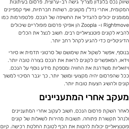
יווק נכס בלונדון מצריך גישה רב-ערוצית. פרסום בעיתונות
מקומית, אתרי נדל"ן מקוונים, רשתות חברתיות, ואף קמפיינים
מומנים יכולים להגדיל את החשיפה של הנכס. פלטפורמות כמו
Rightmove ו- Zoopla הן אפיקי פרסום פופולריים שיכולים
הביא לקונים פוטנציאליים רבים. חשוב לנצל את הכלים
דיגיטליים כדי להגיע לקהל רחב יותר.
נוסף, אפשר לשקול את שימושם של סרטוני תדמית או סיורי
ידאו, המאפשרים לקונים לראות את הנכס בצורה טובה יותר.
יזואליות משדרגת את החוויה ומספקת מידע נוסף על הנכס.
כל שהפרסום יהיה מקצועי ומושך יותר, כך יגבר הסיכוי למשוך
ונים ולהשיג הצעות טובות יותר.
עקב אחרי המתעניינים
אחר השקת פרסום הנכס, חשוב לעקוב אחרי המתעניינים
לנהל תקשורת פתוחה. תשובות מהירות לשאלות של קונים
וטנציאליים יכולות להטות את הכף לטובת החלטת רכישה. קיום