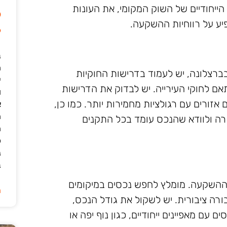
הייחודיים של השוק המקומי, את העונות
ל
יע על רווחיות ההשקעה.
6
ב
רצלונה, יש לעמוד בדרישות החוקיות
י
אם לחוקי העירייה. יש לבדוק את הדרישות
ו
אזורים עם רגולציות מחמירות יותר. כמו כן,
א
ה
רה ולוודא שהנכס עומד בכל התקנים
ה
כ
נ
ב
ההשקעה. מומלץ לחפש נכסים במיקומים
ה
ורה ציבורית. יש לשקול את גודל הנכס,
עם מאפיינים ייחודיים, כגון נוף יפה או