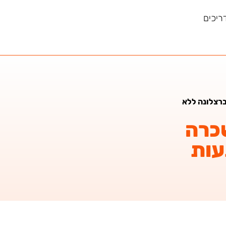
ריכים
רצלונה ללא
כרה
עות