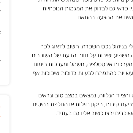
ד
. כדאי גם לבדוק את המגמות הנוכחיות
ל
התאים את ההצעה בהתאם.
נ
ה
א
ו
י בניהול נכס השכרה. חשוב לדאוג לכך
ה
מ
 משפיע ישירות על חוות הדעת של השוכרים.
ל
 מערכות אינסטלציה, חשמל ומערכות חימום
 עשויות להתפתח לבעיות גדולות שיכולות אף
ה
והציוד הנלווה, נמצאים במצב טוב ונראים
יעת קירות, תיקון נזילות או החלפת רהיטים
מ
שוכרים ירצו לשוב אליו גם בעתיד.
ב
ר