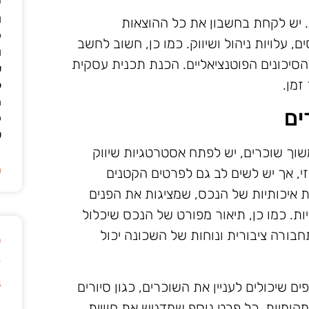
י
ו
 יש לקחת בחשבון את כל ההוצאות
ק
, עלויות ניהול ושיווק. כמו כן, חשוב לחשב
ו
סיכונים הפוטנציאליים. הכנת תכנית עסקית
ש
זמן.
ל
ה
ים
ק
ש
וך שוכרים, יש לפתח אסטרטגיות שיווק
ה
י, אך יש לשים לב גם לפרטים הקטנים
 איכותיות של הנכס, שמציגות את הפנים
יות. כמו כן, תיאור מפורט של הנכס שיכלול
חבורה ציבורית ונוחות של השכונה יכול
ט
ק
ב
ם שיכולים לעניין את השוכרים, כגון סיורים
 מקומיות. כל פרט נוסף שמדגיש את חוויית