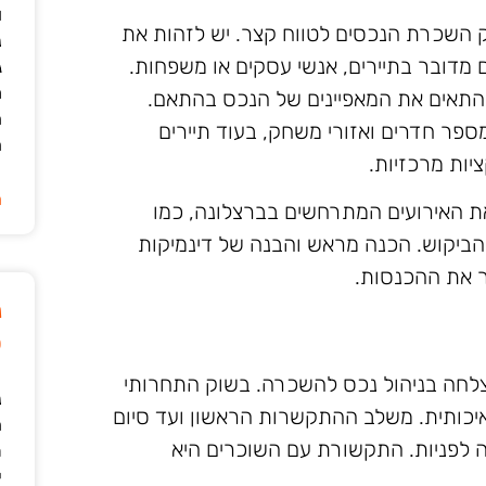
ו
ק השכרת הנכסים לטווח קצר. יש לזהות את
נ
ם מדובר בתיירים, אנשי עסקים או משפחות.
ג
מ
 להתאים את המאפיינים של הנכס בהתאם.
ה
פר חדרים ואזורי משחק, בעוד תיירים
ה
יות מרכזיות.
ה
ת האירועים המתרחשים בברצלונה, כמו
 הביקוש. הכנה מראש והבנה של דינמיקות
יר את ההכנסות.
נ
ט
צלחה בניהול נכס להשכרה. בשוק התחרותי
נ
איכותית. משלב ההתקשרות הראשון ועד סיום
ה
ה לפניות. התקשורת עם השוכרים היא
ת
י