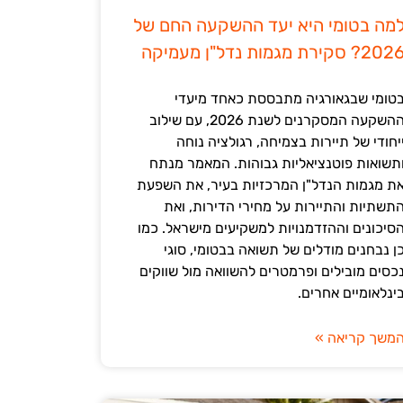
מה בטומי היא יעד ההשקעה החם של
202? סקירת מגמות נדל"ן מעמיקה
טומי שבגאורגיה מתבססת כאחד מיעדי
ההשקעה המסקרנים לשנת 2026, עם שילוב
יחודי של תיירות בצמיחה, רגולציה נוחה
תשואות פוטנציאליות גבוהות. המאמר מנתח
ת מגמות הנדל"ן המרכזיות בעיר, את השפעת
תשתיות והתיירות על מחירי הדירות, ואת
סיכונים וההזדמנויות למשקיעים מישראל. כמו
ן נבחנים מודלים של תשואה בבטומי, סוגי
כסים מובילים ופרמטרים להשוואה מול שווקים
ינלאומיים אחרים.
משך קריאה »