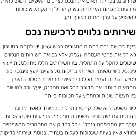
דרוגים, בכדי להתאים את הנכס לצרכים האישיים. חשוב להיות
ודעים למגמות העתידיות בשוק הנדל"ן המקומי, שיכולות
השפיע על ערך הנכס לאורך זמן.
ירותים נלווים לרכישת נכס
עת רכישת נכס בתחום המגורים בגוש עציון, יש לקחת בחשבון
א רק את פרטי העסקה עצמה, אלא גם את השירותים הנלווים
יכולים להקל על התהליך. בין השירותים הללו ניתן למנות ייעוץ
יננסי, ליווי משפטי, ושירותי בדיקות מקצועיים. יועץ פיננסי יכול
סייע בהבנת המצב הכלכלי האישי ובבחירת מסלול המימון
מתאים ביותר. אם מדובר בהלוואה מהבנק, יועץ יוכל להשוות
ין הצעות שונות ולהמליץ על הטובות ביותר.
יווי משפטי הוא שלב קריטי בתהליך, במיוחד כאשר מדובר
נכסים עם היסטוריה משפטית מורכבת או בעיות פוטנציאליות.
ורך דין המתמחה בנדל"ן יוכל לבדוק את המסמכים המשפטיים
לוודא שאין בעיות שעלולות לעלות בעתיד. בנוסף, שירותי בדיקות