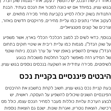
אחר רכישת הנכס, יש להמשיך לעקוב אחרי מגמות שוק הנדל"ן
גוש עציון, במיוחד אם יש כוונה למכור את הנכס בעתיד. הבנת
תנודות בשוק יכולה לסייע בקביעת מחיר מכירה מתאים. יש
עקוב אחרי נתונים כמו עליית מחירים, פרויקטים חדשים באזור,
צרכים של קונים פוטנציאליים.
נוסף, כדאי לשים לב למצב הכלכלי הכללי בארץ, אשר משפיע
ל שוק הנדל"ן. מגמות כמו עליית ריבית או שינויי חוקים בתחום
נדל"ן עשויים להשפיע באופן ישיר על ערך הנכס. ניתוח שוטף
ל המידע הזה מאפשר לקבל החלטות מושכלות בנוגע
שיפוטים, מכירה עתידית או השקעה בנכסים נוספים בגוש עציון.
יבטים פיננסיים בקניית נכס
עת קניית נכס בגוש עציון, חשוב לקחת בחשבון את ההיבטים
פיננסיים השונים שיכולים להשפיע על העסקה. ראשית, יש
בצע הערכת עלויות כוללות מעבר למחיר הנכס עצמו, כולל מס
כישה, הוצאות נוטריון, ואגרות שונות. ישנם גם הוצאות נוספות