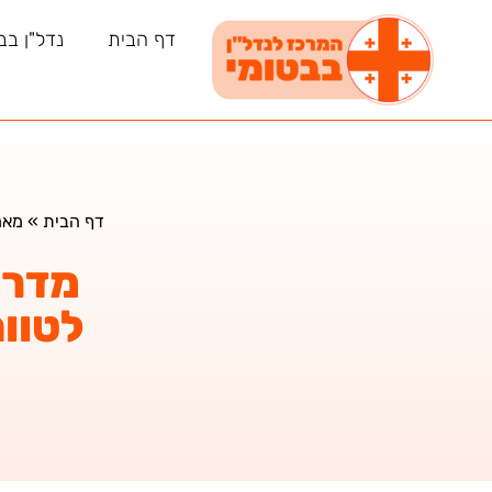
דף הבית
נדל"ן בב
דף הבית
»
מאמ
מדרי
לטוו