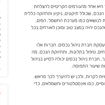
ב
היא אחד מהגורמים הקריטיים להצלחת
ד
כס, שכולל תיקונים, ניקיון ותחזוקה כללית
ל
 לנושאים כמו מערכת החשמל, המים,
נ
נכס יהיה במצב טוב ומוכן לאורחים בכל
ה
א
ו
עסקת חברת ניהול נכסים. חברות אלו
ה
ים, טיפול בתלונות, ותחזוקת הנכס, מה
מ
ל
חברת ניהול נכסים יכולה לסייע בניהול
את שיעור התפוסה.
ה
יות לקרות, ולכן יש להיערך לכך מראש.
יים, כמו אינסטלטורים וחשמלאים, כדי
מ
ב