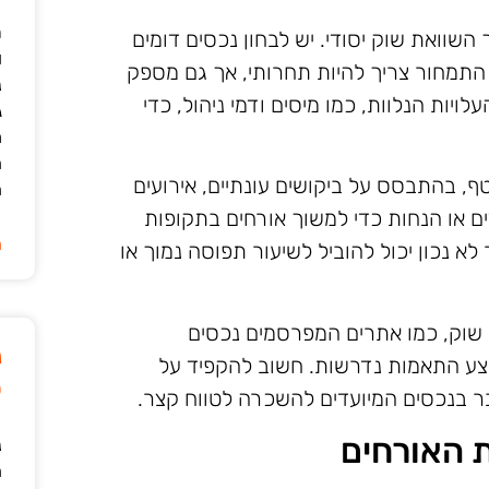
ר
שוואת שוק יסודי. יש לבחון נכסים דומים
ו
התמחור צריך להיות תחרותי, אך גם מספק
נ
ות הנלוות, כמו מיסים ודמי ניהול, כדי
ג
מ
ה
ף, בהתבסס על ביקושים עונתיים, אירועים
ה
ים או הנחות כדי למשוך אורחים בתקופות
ה
 לא נכון יכול להוביל לשיעור תפוסה נמוך או
ח שוק, כמו אתרים המפרסמים נכסים
נ
צע התאמות נדרשות. חשוב להקפיד על
ט
בר בנכסים המיועדים להשכרה לטווח קצר.
ת האורחים
נ
ה