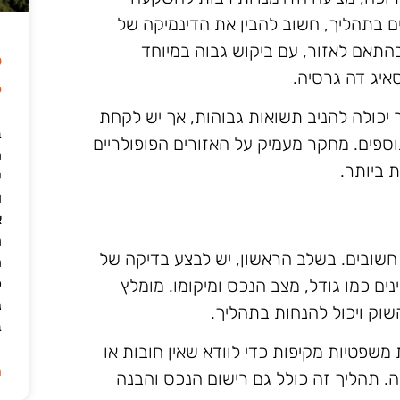
 בתהליך, חשוב להבין את הדינמיקה של
התאם לאזור, עם ביקוש גבוה במיוחד
ל
איג דה גרסיה.
6
 יכולה להניב תשואות גבוהות, אך יש לקחת
ב
פים. מחקר מעמיק על האזורים הפופולריים
 ביותר.
י
ו
א
ה
שובים. בשלב הראשון, יש לבצע בדיקה של
ה
כ
ים כמו גודל, מצב הנכס ומיקומו. מומלץ
נ
שוק ויכול להנחות בתהליך.
ב
 משפטיות מקיפות כדי לוודא שאין חובות או
ה
. תהליך זה כולל גם רישום הנכס והבנה