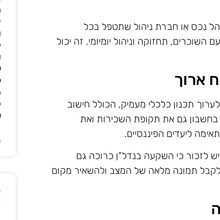
מ
י
הל נכס או חברת ניהול שתטפל בכל
ו
שוכרים, תחזוקה וניהול יומיומי. זה יכול
ק
ו
ש
ח ארוך
ל
ה
רוך תכנון כלכלי מעמיק, הכולל חישוב
ק
ש
 בחשבון גם את תקופת השכירות ואת
אימה ליעדים הפיננסיים.
ה
 יש לזכור כי השקעה בנדל"ן כרוכה גם
די לקבל תמונה מלאה של המצב ולהשאיר מקום
ט
ה
ק