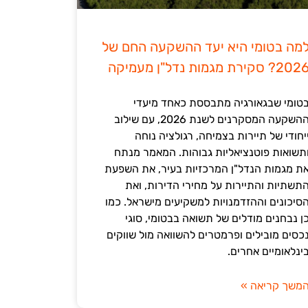
מה בטומי היא יעד ההשקעה החם של
202? סקירת מגמות נדל"ן מעמיקה
טומי שבגאורגיה מתבססת כאחד מיעדי
ההשקעה המסקרנים לשנת 2026, עם שילוב
יחודי של תיירות בצמיחה, רגולציה נוחה
תשואות פוטנציאליות גבוהות. המאמר מנתח
ת מגמות הנדל"ן המרכזיות בעיר, את השפעת
תשתיות והתיירות על מחירי הדירות, ואת
סיכונים וההזדמנויות למשקיעים מישראל. כמו
ן נבחנים מודלים של תשואה בבטומי, סוגי
כסים מובילים ופרמטרים להשוואה מול שווקים
ינלאומיים אחרים.
משך קריאה »