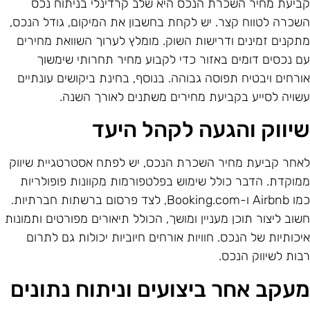
ביעת מחיר השכרת הנכס היא שלב קרדינלי בניתוח נכס
שכרה לטווח קצר. יש לקחת בחשבון את המיקום, גודל הנכס,
תקנים זמינים ודרישות השוק. מומלץ לערוך השוואת מחירים
ם נכסים דומים באזור כדי לקבוע מחיר תחרותי שימשוך
ורחים ויבטיח תפוסה גבוהה. בנוסף, בחינת ביקושים עונתיים
שויה לסייע בקביעת מחירים משתנים לאורך השנה.
יווק והגעה לקהל היעד
אחר קביעת מחיר השכרת הנכס, יש לפתח אסטרטגיית שיווק
מוקדת. הדבר כולל שימוש בפלטפורמות מקוונות פופולריות
כמו Airbnb ו-Booking.com, לצד פרסום ברשתות חברתיות.
שוב ליצור תוכן מעניין ומושך, הכולל תיאורים מפורטים ותמונות
יכותיות של הנכס. חוויות אורחים חיוביות יכולות גם לתרום
בות לשיווק הנכס.
עקב אחר ביצועים וניתוח נתונים