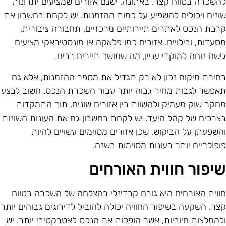
השכרה בטווח קצר. באתונה, ישנם אזורים שמציעים יתרונות
ונים ויכולים להשפיע על כמות ההזמנות. יש לקחת בחשבון את
רבת הנכס לאתרים תיירותיים מרכזיים, תחבורה ציבורית,
סעדות, ובילויים. אזורים כמו פלאקה או מונסטיראקי מציעים
ישה נוחה למוקדי עניין, מה שמושך תיירים רבים.
חירת מיקום נכון לא רק תגדיל את מספר ההזמנות, אלא גם
אפשר לגבות מחיר גבוה יותר עבור השכרת הנכס. חשוב לבצע
חקר שוק מעמיק ולהשוות בין אזורים שונים, תוך התמקדות
צרכים של קהל היעד. יש לקחת בחשבון גם את העונות השונות
השפעתן על הביקוש, שכן אזורים מסוימים עשויים להיות
ופולריים יותר בעונות מסוימות בשנה.
יפור חווית האורחים
ווית האורחים היא גורם קרדינלי בהצלחה של השכרה בטווח
צר. השקעה בשיפור החוויה יכולה להוביל לדירוגים גבוהים יותר
להמלצות חיוביות, אשר הופכות את הנכס לאטרקטיבי יותר. יש