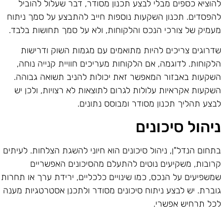
הוציא כספים מבלי לבצע תכנון מסודר, דבר שעלול להוביל
הפסדים. תכנון השקעות נוספות חייב להתבצע על סמך ניתוח
עמיק של צורכי הנכס והלקוחות, ולא על סמך תחושות בלבד.
דרוגים צריכים להיות מתואמים עם מגמות השוק ודרישות
לקוחות. לדוגמה, אם הלקוחות מעריכים חוויית קנייה נוחה,
שקעות באבזור המאפשר זאת יכולות להניב תשואה גבוהה.
שקעות אקראיות עלולות לגרום לתוצאות לא רצויות, ולכן יש
בצע תהליך תכנון מסודר ומבוסס נתונים.
יהול סיכונים
תחום הנדל"ן, ניהול סיכונים הוא חיוני להשגת הצלחות. לעיתים
רובות, משקיעים נוטים להתעלם מהסיכונים האפשריים
משפיעים על הנכס, כמו שינויים כלכליים, ירידת ערך או תחרות
וברת. יש לבצע ניתוח סיכונים מסודר ולתכנן אסטרטגיות מענה
כל תרחיש אפשרי.