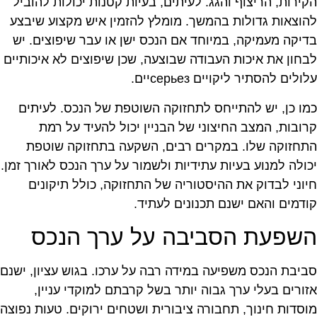
קירות, הריצוף והגג. לעיתים, בעיות קטנות יכולות להוביל
הוצאות גדולות בהמשך. מומלץ להזמין איש מקצוע שיבצע
דיקה מעמיקה, במיוחד אם הנכס ישן או עבר שיפוצים. יש
בחון את איכות העבודה שבוצעה, שכן שיפוצים לא איכותיים
לולים להסתיר ליקויים серьезיים.
מו כן, יש להתייחס לתחזוקה השוטפת של הנכס. לעיתים
רובות, המצב החיצוני של הבניין יכול להעיד על רמת
תחזוקה שלו. במקרים רבים, השקעה בתחזוקה שוטפת
כולה למנוע בעיות עתידיות ולשמור על ערך הנכס לאורך זמן.
יוני לבדוק את ההיסטוריה של התחזוקה, כולל תיקונים
ודמים והאם ישנם תכנונים לעתיד.
שפעת הסביבה על ערך הנכס
ביבת הנכס משפיעה במידה רבה על ערכו. בגוש עציון, ישנם
זורים בעלי ערך גבוה יותר בשל קרבתם למוקדי עניין,
וסדות חינוך, תחבורה ציבורית ושטחים ירוקים. טעות נפוצה