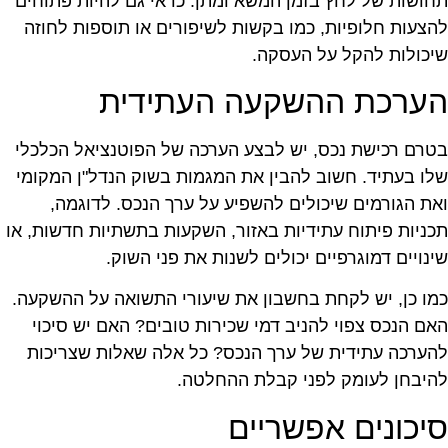
חושות של לחץ בזמן המשא ומתן. כדאי גם להיות פתוחים
הצעות חלופיות, כמו בקשות לשיפורים או תוספות לחוזה
יכולות להקל על העסקה.
ערכת ההשקעה העתידית
טרם רכישת נכס, יש לבצע הערכה של הפוטנציאל הכלכלי
לו בעתיד. חשוב להבין את המגמות בשוק הנדל"ן המקומי
את הגורמים שיכולים להשפיע על ערך הנכס. לדוגמה,
כניות פיתוח עתידיות באזור, השקעות בתשתיות חדשות, או
ינויים דמוגרפיים יכולים לשנות את פני השוק.
מו כן, יש לקחת בחשבון את שיעורי התשואה על ההשקעה.
אם הנכס צפוי להניב דמי שכירות טובים? האם יש סיכוי
הערכה עתידית של ערך הנכס? כל אלה שאלות שצריכות
היבחן לעומק לפני קבלת ההחלטה.
יכונים אפשריים