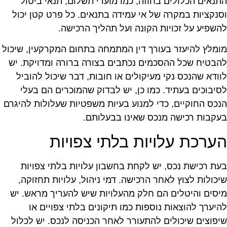
תנאים הכלולים בחוזה, כמו מועדי תשלום, תנאי ביטול
סנקציות במקרה של אי עמידה בתנאים. כל פרט קטן יכול
השפיע על זכויות הקונה ועל תהליך הרכישה.
ומלץ להיעזר בעורך דין המתמחה בתחום המקרקעין, שיכול
הבטיח שכל ההסכמים נכתבים בצורה ברורה ומדויקת. יש
וודא שהנכס נקי מעיקולים או חובות, דבר שיכול להוביל
סיבוכים בעתיד. כמו כן, יש לבדוק שהמוכרים הם בעלי
נכס החוקיים, כדי למנוע בעיות משפטיות שעלולות להיגרם
עקבות רכישה מנכס שאינו בבעלותם.
ערכת עלויות בלתי צפויות
עת רכישת נכס, יש לקחת בחשבון עלויות בלתי צפויות
יכולות לצוץ לאחר הרכישה. דמי ניהול, עלויות תחזוקה,
יסים והיטלים הם חלק מהעלויות שיש להעריך מראש. יש
היערך להוצאות נוספות כמו תיקונים בלתי צפויים או
יפוצים שיכולים להתעורר לאחר הכניסה לנכס. יש לכלול