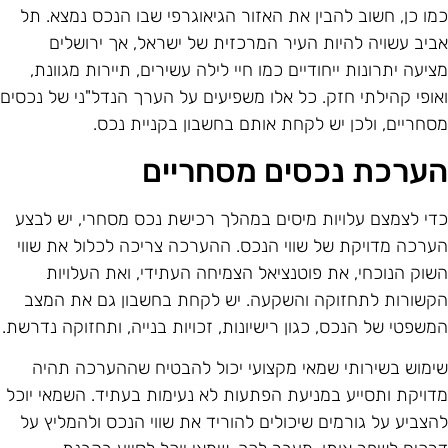
מו כן, חשוב להבין את האזור הגיאוגרפי שבו הנכס נמצא. תל
ביב עשויה להיות העיר המרכזית של ישראל, אך ירושלים
ציעה יתרונות ייחודיים כמו חיי לילה עשירים, תיירות מגוונת,
אופי קהילתי חזק. כל אלו משפיעים על הערך הנדל"ני של נכסים
סחריים, ולכן יש לקחת אותם בחשבון בקניית נכס.
ערכת נכסים מסחריים
די לצמצם עלויות מיסים במהלך רכישת נכס מסחרי, יש לבצע
ערכה מדויקת של שווי הנכס. ההערכה צריכה לכלול את שווי
שוק הנוכחי, את פוטנציאל הצמיחה העתידי, ואת העלויות
קשורות לתחזוקה והשקעה. יש לקחת בחשבון גם את המצב
משפטי של הנכס, כגון רישיונות, זכויות בנייה, ותחזוקה נדרשת.
ימוש בשירותי שמאי מקצועי יכול להבטיח שההערכה תהיה
דויקת ותסייע במניעת הפתעות לא נעימות בעתיד. השמאי יוכל
הצביע על גורמים שיכולים להוריד את שווי הנכס ולהמליץ על