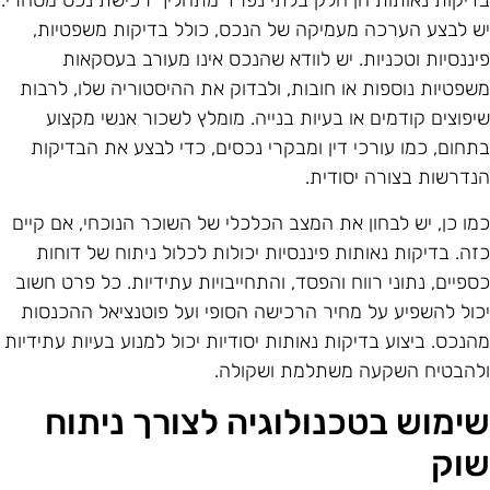
דיקות נאותות הן חלק בלתי נפרד מתהליך רכישת נכס מסחרי.
ש לבצע הערכה מעמיקה של הנכס, כולל בדיקות משפטיות,
יננסיות וטכניות. יש לוודא שהנכס אינו מעורב בעסקאות
שפטיות נוספות או חובות, ולבדוק את ההיסטוריה שלו, לרבות
יפוצים קודמים או בעיות בנייה. מומלץ לשכור אנשי מקצוע
תחום, כמו עורכי דין ומבקרי נכסים, כדי לבצע את הבדיקות
נדרשות בצורה יסודית.
מו כן, יש לבחון את המצב הכלכלי של השוכר הנוכחי, אם קיים
זה. בדיקות נאותות פיננסיות יכולות לכלול ניתוח של דוחות
ספיים, נתוני רווח והפסד, והתחייבויות עתידיות. כל פרט חשוב
כול להשפיע על מחיר הרכישה הסופי ועל פוטנציאל ההכנסות
הנכס. ביצוע בדיקות נאותות יסודיות יכול למנוע בעיות עתידיות
להבטיח השקעה משתלמת ושקולה.
ימוש בטכנולוגיה לצורך ניתוח
וק