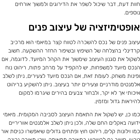
וות דעת, דבר שיכול לשפר את הדירוגים ולמשוך אורחים
וספים.
ופטימיזציה של עיצוב פנים
יצוב פנים של נכס להשכרה לטווח קצר במיאמי הוא מרכיב
רדינלי בהצלחה של השיפוץ ובשיפור החזר ההשקעה. חשוב
שקול את סגנון העיצוב שימשוך את הקהל המיועד. לדוגמה, אם
נכס מיועד למשפחות, יש להקפיד על מרחב פתוח, ריהוט נוח
פינות משחק. לעומת זאת, אם הנכס מיועד לצעירים, ניתן לשלב
למנטים מודרניים וצעירים יותר בעיצוב. ניתן להשקיע בריהוט
יכותי אך לא יקר, ולבחור צבעים בהירים שיגרמו למקום
היראות גדול ומזמין.
מו כן, יש לשקול את התאמת העיצוב לסביבה המקומית. מיאמי
דועה באקלים החם שלה, ולכן ניתן לשלב אלמנטים אווריריים
מו וילונות קלים, ריהוט חוץ ופתחים גדולים שיאפשרו כניסת אור
בעי. חשוב גם להשקיע בתאורה מתאימה, שכן תאורה נכונה