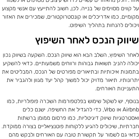
זור. חלק מהאזורים עשויים לדרוש עיצובים מסוימים או לשמור
ל קווים מסוימים של בנייה. לכן, חשוב להתייעץ עם אנשי מקצוע
קומיים, כמו אדריכלים או קונסטרוקטורים, שמכירים את האזור
יכולים להנחות בתהליך השיפוט.
יווק הנכס לאחר השיפוץ
אחר השיפוץ, השלב הבא הוא שיווק הנכס. השקעה בשיווק נכון
כולה להניב תשואות גבוהות ורווחים משמעותיים. כדאי להשקיע
תמונות איכותיות ובתיאורים מפורטים של הנכס, המבליטים את
תרונותיו. תיאור מדויק יכול למשוך קהל יעד מגוון ולהגביר את
תעניינות האורחים.
נוסף, יש לשקול שימוש בפלטפורמות השכרה פופולריות, כמו
Airbnb או Vrbo, כדי להגדיל את החשיפה. ישנם כלים
אסטרטגיות שיווק דיגיטליות, כמו פרסום ממומן ברשתות
ברתיות, שיכולים להגיע ללקוחות פוטנציאליים בצורה ממוקדת.
דאי גם לשמור על תקשורת טובה עם האורחים ולבקש מהם