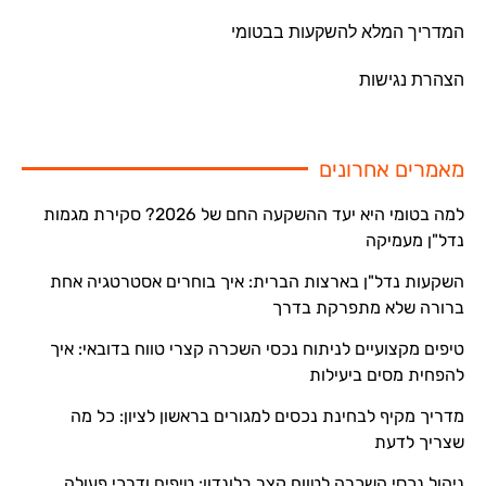
המדריך המלא להשקעות בבטומי
הצהרת נגישות
מאמרים אחרונים
למה בטומי היא יעד ההשקעה החם של 2026? סקירת מגמות
נדל"ן מעמיקה
השקעות נדל"ן בארצות הברית: איך בוחרים אסטרטגיה אחת
ברורה שלא מתפרקת בדרך
טיפים מקצועיים לניתוח נכסי השכרה קצרי טווח בדובאי: איך
להפחית מסים ביעילות
מדריך מקיף לבחינת נכסים למגורים בראשון לציון: כל מה
שצריך לדעת
ניהול נכסי השכרה לטווח קצר בלונדון: טיפים ודרכי פעולה