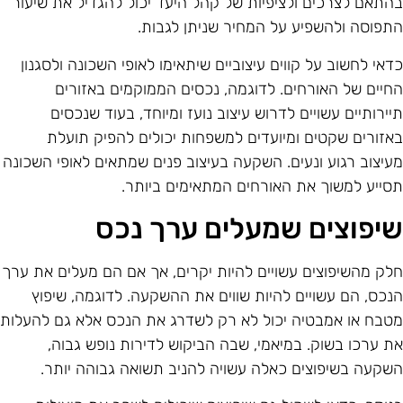
התאם לצרכים ולציפיות של קהל היעד יכול להגדיל את שיעור
תפוסה ולהשפיע על המחיר שניתן לגבות.
דאי לחשוב על קווים עיצוביים שיתאימו לאופי השכונה ולסגנון
חיים של האורחים. לדוגמה, נכסים הממוקמים באזורים
יירותיים עשויים לדרוש עיצוב נועז ומיוחד, בעוד שנכסים
אזורים שקטים ומיועדים למשפחות יכולים להפיק תועלת
עיצוב רגוע ונעים. השקעה בעיצוב פנים שמתאים לאופי השכונה
סייע למשוך את האורחים המתאימים ביותר.
יפוצים שמעלים ערך נכס
לק מהשיפוצים עשויים להיות יקרים, אך אם הם מעלים את ערך
נכס, הם עשויים להיות שווים את ההשקעה. לדוגמה, שיפוץ
טבח או אמבטיה יכול לא רק לשדרג את הנכס אלא גם להעלות
ת ערכו בשוק. במיאמי, שבה הביקוש לדירות נופש גבוה,
שקעה בשיפוצים כאלה עשויה להניב תשואה גבוהה יותר.