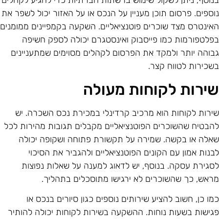
נוסף, ניתן לשקול שימוש ברשתות חברתיות כדי להגיע לקהלים
וספים. פרסום תוכן מעניין על הנכס או על האזור יכול לשפר את
אינטרס מצד שוכרים פוטנציאליים. השקעה בקמפיינים ממומנים
פלטפורמות כמו פייסבוק ואינסטגרם יכולה לספק חשיפה
בוהה יותר ולמקד את הפרסום לקהלים מסוימים שמתעניינים
שכירות לטווח קצר.
ירות לקוחות מעולה
ירות לקוחות הוא מרכיב קרדינלי במכירת נכס השכרה. יש
הבטיח שהשוכרים הפוטנציאליים מקבלים תגובות מהירות לכל
אלה או בקשה. שמירה על תקשורת פתוחה ושקופה יכולה
בנות אמון עם הקונים הפוטנציאליים ולהגביר את הסיכוי
סגירת עסקה. בנוסף, יש לדאוג למענה על שאלות נפוצות
ראש, כך שהשוכרים לא ירגישו מתוסכלים בתהליך.
מו כן, חשוב להציע שירותים נוספים כגון סיורים בנכס או
גישות בשעות נוחות. ההשקעה בשירות לקוחות יכולה להותיר