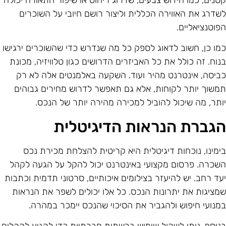
טנים, כמו חידוש צבעים, שדרוג ריהוט או שיפור התאורה יכולה
שדרג את האווירה הכללית וליצור רושם חיובי על השוכרים
פוטנציאליים.
מו כן, חשוב לדאוג לספק כל מה שנדרש כדי שהשוכרים ירגישו
נוח. זה כולל את כל האביזרים הדרושים כגון טלוויזיה, מכונת
ביסה, אינטרנט מהיר ועוד. השקעה באלמנטים אלה לא רק
משוך יותר לקוחות, אלא גם תאפשר לדרוש מחירים גבוהים
ותר, מה שיכול להוביל למכירה מהירה יותר של הנכס.
גברת הנראות הדיגיטלית
ימינו, נוכחות דיגיטלית היא קריטית להצלחת מכירת נכס
שכרה. פרסום מקצועי באינטרנט יכול להקל על הגעה לקהל
עד רחב. יש להיעזר בצילומים איכותיים, סרטוני תדמית וכתבות
מציגות את יתרונות הנכס. כל אלו יכולים לשפר את הנראות
מנועי חיפוש ולהגביר את הסיכוי שהנכס יימכר במהרה.