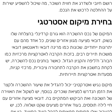
ושם חיובי ולשדרג את חווית השוכר, מה שיכול להשפיע ישירות
ל ההחלטה לרכוש את הנכס.
חירת מיקום אסטרטגי
מיקום של נכס ההשכרה הוא גורם קרדינלי בהצלחה שלו
שוק. דובאי מציעה מגוון אזורים שונים, כל אחד מהם עם
תרונות ייחודיים. שכונות כמו מרינה דובאי ודאונטאון דובאי
ושכות תיירים רבים, בזכות הקרבה לאטרקציות מרכזיות כמו
בורג' ח'ליפה והקניון הגדול. כאשר בוחנים נכס להשכרה, יש
קחת בחשבון את הקרבה לתחבורה ציבורית, מרכזי קניות,
סעדות ואטרקציות תיירותיות.
יקום נגיש ואטרקטיבי יכול להגדיל את שיעור ההשכרה ולקצר
ת הזמן הנדרש למציאת שוכרים. בנוסף, יש לשקול את האווירה
ל השכונה ואת הביקוש המתקיים בה. דובאי מציעה אזורים עם
יי לילה תוססים, בעוד אחרים מציעים שקט ושלווה. לכן, יש
העריך אילו תחומים מתאימים לקהל היעד המיועד, בין אם