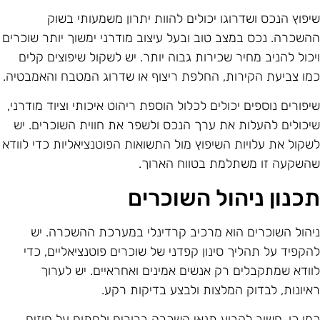
יפוץ הנכס ושדרוגו יכולים להוות יתרון משמעותי בשוק
השכרה. נכס במצב טוב ובעל עיצוב מודרני ימשוך יותר שוכרים
יכול להניב מחיר שכירות גבוה יותר. יש לשקול שיפוצים קלים
מו צביעת הקירות, החלפת ריצוף או שדרוג המטבח והאמבטיה.
יפורים נוספים יכולים לכלול הוספת ריהוט איכותי וציוד מודרני,
יכולים להעלות את ערך הנכס ולשפר את חווית השוכרים. יש
שקול את עלויות השיפוץ מול התשואות הפוטנציאליות כדי לוודא
השקעה זו משתלמת בטווח הארוך.
כנון ניהול השוכרים
יהול השוכרים הוא מרכיב קרדינלי במערכת ההשכרה. יש
הקפיד על תהליך סינון קפדני של שוכרים פוטנציאליים, כדי
וודא שמתקבלים רק אנשים אמינים ואחראיים. יש לערוך
איונות, לבדוק המלצות ולבצע בדיקות רקע.
מו כן, חשוב לקבוע תנאי השכרה ברורים ולחתום על חוזים