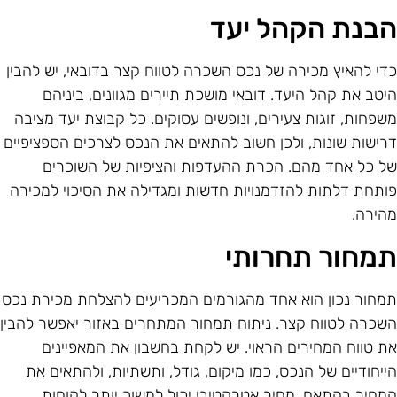
בנת הקהל יעד
די להאיץ מכירה של נכס השכרה לטווח קצר בדובאי, יש להבין
יטב את קהל היעד. דובאי מושכת תיירים מגוונים, ביניהם
שפחות, זוגות צעירים, ונופשים עסוקים. כל קבוצת יעד מציבה
רישות שונות, ולכן חשוב להתאים את הנכס לצרכים הספציפיים
ל כל אחד מהם. הכרת ההעדפות והציפיות של השוכרים
ותחת דלתות להזדמנויות חדשות ומגדילה את הסיכוי למכירה
הירה.
מחור תחרותי
מחור נכון הוא אחד מהגורמים המכריעים להצלחת מכירת נכס
שכרה לטווח קצר. ניתוח תמחור המתחרים באזור יאפשר להבין
ת טווח המחירים הראוי. יש לקחת בחשבון את המאפיינים
ייחודיים של הנכס, כמו מיקום, גודל, ותשתיות, ולהתאים את
מחיר בהתאם. מחיר אטרקטיבי יכול למשוך יותר לקוחות