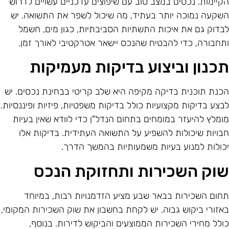
קיימות. נכסים במצב טוב עם שיפוצים עדכניים עשויים לדרוש
שקעה נמוכה יותר בעתיד, מה שיכול לשפר את התשואה. יש
בדוק גם את איכות התשתיות הסביבתיות, כגון מים, חשמל
תחבורה, כדי להבטיח שהנכס יישאר אטרקטיבי לאורך זמן.
כנון וביצוע בדיקות מעמיקות
כנת תוכנית בדיקה מקיפה היא שלב קריטי בבחינת נכסים. יש
בצע בדיקות מקצועיות כולל בדיקות משפטיות, פיזיות ופיננסיות.
ומלץ להיעזר במומחים בתחום הנדל"ן כדי לוודא שאין בעיות
בויות שיכולות להשפיע על התשואה העתידית. בדיקות אלו
כולות למנוע בעיות משמעותיות בהמשך הדרך.
וק השכירות ותחזוקת הנכס
חום השכירות בבאר שבע מציע הזדמנויות רבות, במיוחד
אזורי ביקוש גבוה. יש לקחת בחשבון את שוק השכירות המקומי,
ולל מחירי השכירות הממוצעים והביקוש לדירות. בנוסף,