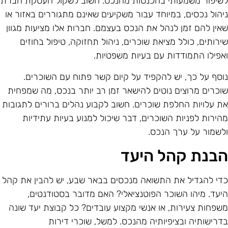
שיפור משמעותי בהכנסות מהנכס. חשוב לשקול העסקת חברת
יהול נכסים, במיוחד עבור משקיעים שאינם מתגוררים באזור או
אין להם זמן לנהל את הנכס בעצמם. חברות אלו מציעות מגוון
ירותים, כולל מציאת שוכרים, ניהול תחזוקה, טיפול בחוזים
אפילו התמודדות עם בעיות משפטיות.
וסף על כך, יש להקפיד על קיום קשר פתוח עם השוכרים.
וכרים מרוצים נוטים להישאר זמן רב יותר בנכס, מה שמפחית
ת עלויות החלפת שוכרים. חשוב לקבוע נהלים ברורים לתגובות
הירות לפניות השוכרים, דבר שיכול למנוע בעיות עתידיות
לשמור על ערך הנכס.
בנת קהל היעד
די להגדיל את התשואה מנכסים בבאר שבע, יש להבין את קהל
יעד. מיהו השוכר הפוטנציאלי? האם מדובר בסטודנטים,
שפחות צעירות, או אנשי מקצוע עובדים? כל קבוצת יעד שונה
דרישותיה ובציפיותיה מהנכס. למשל, שוכרי דירות