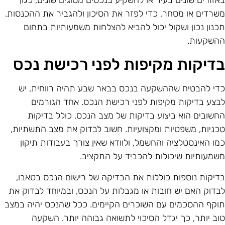
אזורים שונים בעיר או להשקיע בנכסים מסוגים שונים, כגון
שרדים או מסחר, כדי לפזר את הסיכון ולהגביר את ההכנסות.
כנון נכון ושקול יכול להביא להצלחות משמעותיות בתחום
השקעות.
דיקות מקיפות לפני רכישת נכס
די להבטיח שההשקעה בנכס בבאר שבע תהיה רווחית, יש
בצע בדיקות מקיפות לפני רכישת הנכס. אחד הגורמים
חשובים הוא ביצוע בדיקות של מצב הנכס, כולל בדיקות
כניות, משפטיות ומקצועיות. חשוב לבדוק את מצב התשתיות,
מו האינסטלציה והחשמל, ולוודא שאין צורך בעבודות תיקון
שמעותיות שיכולות להכביד על התקציב.
דיקות נוספות כוללות את הבדיקה של רישום הנכס בטאבו,
בדוק האם יש חובות או מגבלות על הנכס, ובמיוחד לבדוק את
וקף ההסכמים עם השוכרים הקיימים. ככל שהנכס יהיה במצב
וב יותר, כך יגדל הסיכוי לתשואה גבוהה יותר. השקעה