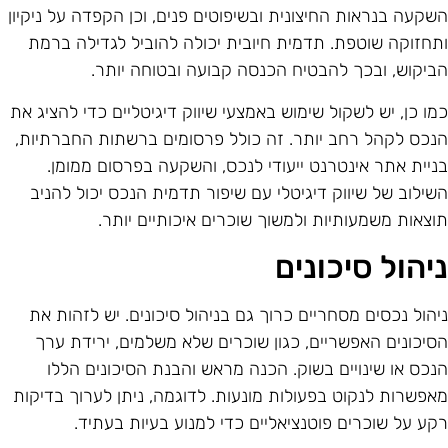
שקעה בנראות החיצונית ובשיפוטים פנים, וכן הקפדה על ניקיון
תחזוקה שוטפת. תדמית חיובית יכולה להוביל לגדילה ברמת
ביקוש, ובכך להבטיח הכנסה קבועה ובטוחה יותר.
מו כן, יש לשקול שימוש באמצעי שיווק דיגיטליים כדי להציג את
נכס לקהל רחב יותר. זה כולל פרסומים ברשתות החברתיות,
ניית אתר אינטרנט ייעודי לנכס, והשקעה בפרסום ממומן.
שילוב של שיווק דיגיטלי עם שיפור תדמית הנכס יכול להניב
וצאות משמעותיות ולמשוך שוכרים איכותיים יותר.
יהול סיכונים
יהול נכסים מסחריים כרוך גם בניהול סיכונים. יש לזהות את
סיכונים האפשריים, כגון שוכרים שלא משלמים, ירידת ערך
נכס או שינויים בשוק. הכנה מראש והבנת הסיכונים הללו
אפשרות לנקוט בפעולות מונעות. לדוגמה, ניתן לערוך בדיקות
קע על שוכרים פוטנציאליים כדי למנוע בעיות בעתיד.