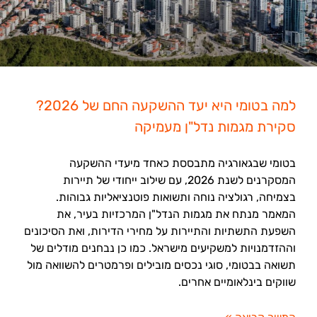
למה בטומי היא יעד ההשקעה החם של 2026?
סקירת מגמות נדל"ן מעמיקה
בטומי שבגאורגיה מתבססת כאחד מיעדי ההשקעה
המסקרנים לשנת 2026, עם שילוב ייחודי של תיירות
בצמיחה, רגולציה נוחה ותשואות פוטנציאליות גבוהות.
המאמר מנתח את מגמות הנדל"ן המרכזיות בעיר, את
השפעת התשתיות והתיירות על מחירי הדירות, ואת הסיכונים
וההזדמנויות למשקיעים מישראל. כמו כן נבחנים מודלים של
תשואה בבטומי, סוגי נכסים מובילים ופרמטרים להשוואה מול
שווקים בינלאומיים אחרים.