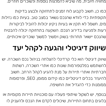
חוויה חיובית, מה שיביא להמלצות נוספות ולשוכרים חוזרים.
מו כן, חשוב לקבוע לוח זמנים לתחזוקה ולבצע בדיקות
קופתיות כדי לוודא שהנכס נשאר במצב טוב. בעיות כמו נזילות
ים, חשמל לא תקין או בעיות ניקיון יכולות להוביל לביקורות
עות ולפגיעה בדירוג הנכס. השקעה בתחזוקה יכולה להבטיח
הנכס יישאר תחרותי בשוק וימשיך למשוך שוכרים איכותיים.
יווק דיגיטלי והגעה לקהל יעד
יווק דיגיטלי הוא כלי קרדינלי להצלחה בניהול נכס השכרה. יש
השתמש בפלטפורמות שונות כמו אתרי השכרה, רשתות
ברתיות ואתרי תיירות על מנת להגיע לקהל הרחב. חשוב
להיעזר בכלים דיגיטליים כמו קידום ממומן, SEO, ופרסומות
מומנות כדי להגדיל את החשיפה.
נוסף, יש לשקול שיתופי פעולה עם סוכנויות תיירות מקומיות או
לוגים בתחום התיירות, שיכולים לקדם את הנכס ולהעניק לו