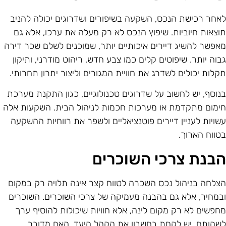
אחר רכישת הנכס, השקעה בשיפורים ושדרוגים יכולה להניב
וצאות חיוביות. שיפוץ הנכס לא רק מעלה את ערכו, אלא גם
אפשר להשיג דיירים איכותיים יותר, שמוכנים לשלם שכר דירה
בוה יותר. שיפוטים קלים כמו צבע חדש, ריהוט מודרני, ותיקון
קלות יכולים לשדרג את חוויית המגורים וליצור יתרון תחרותי.
נוסף, יש לחשוב על שדרוגים טכנולוגיים, כגון התקנת מערכת
ימום מתקדמת או מערכות חכמות לניהול הבית. השקעות אלה
שויות לעניין דיירים פוטנציאליים ולשפר את רווחיות ההשקעה
טווח הארוך.
בנת צרכי השוכרים
צלחה בניהול נכס השכרה לטווח קצר אינה תלויה רק במקום
במחיר, אלא גם בהבנה מעמיקה של צרכי השוכרים. השוכרים
חפשים לא רק מקום לינה, אלא חוויות שיכולות להוסיף ערך
שהותם. יש לקחת בחשבון את הקהל היעד, האם מדובר