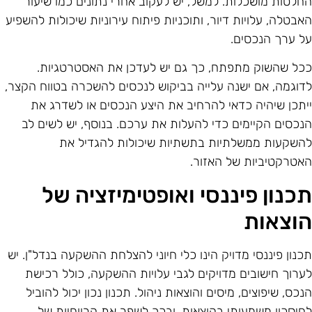
חלטות מושכלות. למשל, יש לעקוב אחרי נתונים כמו שיעור
אבטלה, עלויות דיור, ותוכניות פיתוח עירוניות שיכולות להשפיע
ל ערך הנכסים.
כל שהשוק מתפתח, כך גם יש לעדכן את האסטרטגיות.
דוגמה, אם ישנה עלייה בביקוש לנכסים להשכרה בטווח הקצר,
יתכן שיהיה כדאי להרחיב את היצע הנכסים או לשדרג את
נכסים הקיימים כדי להעלות את ערכם. בנוסף, יש לשים לב
השקעות ממשלתיות בתשתיות שיכולות להגדיל את
אטרקטיביות של האזור.
כנון פיננסי ואופטימיזציה של
וצאות
כנון פיננסי מדויק הינו כלי חיוני להצלחת ההשקעה בנדל"ן. יש
ערוך חישובים מדויקים לגבי עלויות ההשקעה, כולל רכישת
נכס, שיפוצים, מיסים והוצאות ניהול. תכנון נכון יכול להוביל
חיסכון משמעותי בהוצאות, ובכך לשפר את הרווחיות של