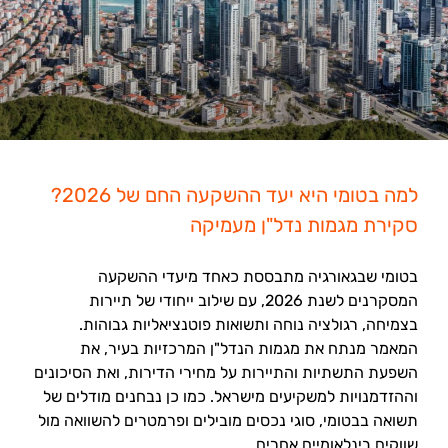
למה בטומי היא יעד ההשקעה החם של 2026?
סקירת מגמות נדל"ן מעמיקה
בטומי שבגאורגיה מתבססת כאחד מיעדי ההשקעה
המסקרנים לשנת 2026, עם שילוב ייחודי של תיירות
בצמיחה, רגולציה נוחה ותשואות פוטנציאליות גבוהות.
המאמר מנתח את מגמות הנדל"ן המרכזיות בעיר, את
השפעת התשתיות והתיירות על מחירי הדירות, ואת הסיכונים
וההזדמנויות למשקיעים מישראל. כמו כן נבחנים מודלים של
תשואה בבטומי, סוגי נכסים מובילים ופרמטרים להשוואה מול
שווקים בינלאומיים אחרים.