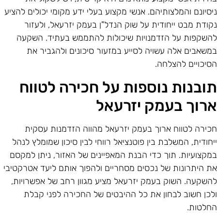
יסיונם והמלצותיהם. אנשי מקצוע בעלי ידע מקומי יכולים להציע
קודת מבט ייחודית על שוק הנדל"ן בעמק יזרעאל, ולעזור
השקפות על הזדמנויות שיכולות להתממש בעתיד. השקעה
משאבים אלה עשויה לסייע במזעור סיכונים ולהגביר את
סיכויים להצלחה.
ובנות נוספות על חכירה לטווח
רוך בעמק יזרעאל
כירה לטווח ארוך בעמק יזרעאל מהווה הזדמנות עסקית
יחודית, המשלבת בין פוטנציאל רווחי לבין סיכון שמומלץ לנהל
מקצועיות. תוך כדי הבנת המאפיינים של האזור, ניתן למקסם
ת היתרונות של נכסים מסחריים ולהפוך אותם ליעד אטרקטיבי
השקעה. השוק בעמק יזרעאל מציע מגוון רחב של אפשרויות,
לכן חשוב לבחון את כל ההיבטים של החכירה לפני קבלת
חלטות.