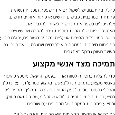
חלק מהתכנון, יש לשקול גם את השפעת תוכניות תשתית
תידיות, כמו בניית כבישים חדשים או פיתוח אזורים חדשים.
לה יכולים לשפר את הנגישות לאזור ולהגביר את
אטרקטיביות שלו. הכנת תוכניות גיבוי למקרה של שינויים
שוק, כמו ירידת מחירים או עלייה במספר השוכרים, יכולה לסייע
מינימום סיכונים. המטרה היא להבטיח שהנכס יישאר רווחי גם
אשר השוק נתקל באתגרים.
מיכה מצד אנשי מקצוע
די להצליח בחכירה לטווח ארוך בעמק יזרעאל, מומלץ להיעזר
אנשי מקצוע בתחום הנדל"ן. אנשי מקצוע כמו עו"ד, יועצי נדל"ן
מנהלי נכסים יכולים לספק הכוונה חשובה בתהליך. הם יכולים
סייע בניתוח חוזי החכירה, לוודא שהכל נעשה בהתאם לחוק,
להציע פתרונות במקרה של סכסוכים עם שוכרים.
חירת אנשי מקצוע מתאימים היא קריטית, ויש לשקול את