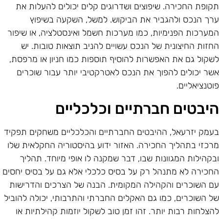
קופת החכירה. שיפוצים ושדרוגים קלים יכולים להעלות את
רך הנכס ולהגביר את הביקוש. למשל, השקעה בשיפוץ
מערכות הפנימיות, כמו מערכות חשמל ואינסטלציה, או שיפור
חזות החיצונית של הנכס עשויים להניב תוצאות טובות. יש
שקול גם את האפשרות להוסיף תוספות כמו חניון או מרפסת,
שר יכולים להפוך את הנכס לאטרקטיבי יותר עבור שוכרים
וטנציאליים.
יבטים חברתיים וכלכליים
עמק יזרעאל, ההיבטים החברתיים והכלכליים משחקים תפקיד
רכזי בתהליך החכירה. האזור ידוע בהיסטוריה החקלאית שלו
בקהילות המגוונות שבו, דבר שמקנה לו אופי מיוחד. תהליך
חכירה לא מתנהל רק על בסיס כלכלי אלא גם על בסיס יחסים
ם השוכרים והקהילה המקומית. הבנה של הצרכים והדרישות
ל השוכרים, כמו גם האקלים החברתי והתרבותי, יכולה להוביל
הצלחות רבות יותר. זהו זמן טוב לשקול יוזמות קהילתיות או