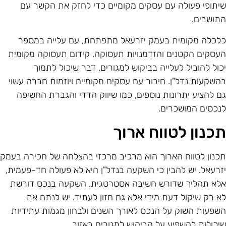
יתופי פעולה עם עסקים מקומיים כדי לחזק את הקשר עם
תושבים.
לכלה מקומית בעמק יזרעאל מתפתחת, עם עלייה במספר
עסקים הקטנים והזדמנויות תעסוקה. קידום תעסוקה מקומית
כול להוביל לעלייה בביקוש למגורים, דבר שיכול לתמוך
השקעות נדל"ן. חיבור עם עסקים מקומיים ויוזמות חברה עשוי
ם להציע יתרונות נוספים, כמו שיווק הדדי והגברת החשיפה
נכסים המושכרים.
כנון לטווח ארוך
כנון לטווח הארוך הוא מרכיב מרכזי בהצלחה של חכירה בעמק
זרעאל. יש להבין כי השקעה בנדל"ן היא לא פעולה חד-פעמית,
לא תהליך שדורש חשיבה אסטרטגית. השקעה בנכס דורשת
א רק שיקול דעת מידי אלא גם חזון לעתיד. יש לנתח את
שפעות השוק על הנכס לאורך השנים ולבחון מגמות עתידיות
יכולות להשפיע על הביקוש למגורים באזור.