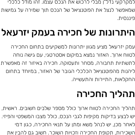
מקרקעי נדל"ן מבלי לרכוש את הנכס עצמו. זהו מודל כלכלי
מאפשר לנצל את הפוטנציאל של הנכס תוך שמירה על גמישות
יננסית.
יתרונות של חכירה בעמק יזרעאל
מק יזרעאל מציע מגוון יתרונות למשקיעים בתחום החכירה
טווח ארוך. האזור נמצא במיקום אסטרטגי, עם גישה נוחה
תשתיות תחבורה, מסחר ותעסוקה. חכירה באיזור זה מאפשרת
יהנות מהפוטנציאל הכלכלי הגובר של האזור, במיוחד בתחום
חקלאות, התיירות והתעשייה.
הליך החכירה
הליך החכירה לטווח ארוך כולל מספר שלבים חשובים. ראשית,
ש לבצע בדיקות מקיפות לגבי הנכס, כולל מצבו המשפטי והפיזי.
אחר מכן, יש לנהל משא ומתן על תנאי החכירה, כגון דמי
שכירות, תקופת החכירה וזכויות השוכר. חשוב גם להבין את