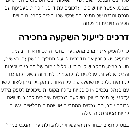
לו לגבי הנכס. חשוב לשאול שאלות לגבי השימושים המותרים
נכס, אפשרויות שיפוט ועדכונים עתידיים. היכרות מעמיקה עם
נכס והבנה של המצב המשפטי שלו יכולים להבטיח חוויית
כירה חיובית ומוצלחת.
רכים לייעול השקעה בחכירה
די להפיק את המרב מהשקעה בחכירה לטווח ארוך בעמק
זרעאל, יש להבין את הדרכים לייעול תהליך ההשקעה. ראשית,
שוב לבצע מחקר שוק יסודי שיכלול ניתוח של מחירי השכירות
הביקוש לאזור. יש לשים לב למגמות ולתנודות בשוק, כמו גם
גורמים כלכליים שמשפיעים על האזור. במקביל, ניתן ליצור קשר
ם מנהלי נכסים או סוכנויות נדל"ן מקומיות שיכולים לספק מידע
דכני על מצב השוק. השקעה בנכסים שיכולים להניב תשואה
בוהה יותר, כמו נכסים מסחריים או שטחים חקלאיים, עשויה
היות אסטרטגיה יעילה.
נוסף, חשוב לבחון את האפשרויות להגדלת ערך הנכס במהלך