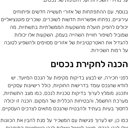
ל מחירי השכירות ועל הזמינות של נכסים.
נוסף, עם ההתפתחות של אזורי תעשייה חדשים ופיתוחים
ירוניים, נפתחו אפשרויות חדשות לשוכרים. שוכרים פוטנציאליים
כולים להפיק תועלת מהשקעות הממשלתיות בתשתיות, מה
מוביל לשיפור חוויית השהייה בעמק. השקעות אלו יכולות
הגדיל את האטרקטיביות של אזורים מסוימים ולהשפיע לטובה
ל רמות השכירות.
כנה לחקירת נכסים
פני חכירה, יש לבצע בדיקות מקיפות על הנכס המיועד. יש
וודא שהנכס עומד בדרישות החוקיות, כולל רישיונות עסקיים
תכנון. מומלץ לערוך בדיקות טכניות לנכס, כמו מצב התשתיות,
ערכת החשמל, והבטיחות הכללית של המקום. הכנה זו יכולה
חסוך בעיות בעתיד ולהבטיח שהנכס מתאים לצרכים העסקיים.
מו כן, יש לערוך פגישות עם המשכיר על מנת להבין את הכוונות