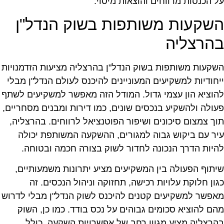
ל הכנסות מרווחים והוצאות מיסוי.
שקעות משותפות בשוק הנדל"ן
הרצליה
שקעות משותפות בשוק הנדל"ן בהרצליה מציעות הזדמנויות
יחודיות למשקיעים המעוניינים להיכנס לעולם הנדל"ן מבלי
הוציא הון עצמי גדול. המודל הזה מאפשר למשקיעים לשתף
עולה ולהשקיע בנכסים שונים, כמו דירות ומבנים מסחריים,
וך צמצום סיכונים ושיפור הפוטנציאל לרווחים. בהרצליה,
יר עם ביקוש גבוה למגורים, ההשקעה המשותפת יכולה
היות הדרך הנכונה לחדור לשוק בצורה חכמה ובטוחה.
יתוף הפעולה בין המשקיעים מציע יתרונות משמעותיים,
גון חלוקת עלויות רכישה, תחזוקה וניהול הנכסים. זה
אפשר למשקיעים קטנים להיכנס לשוק הנדל"ן מבלי לדרוש
הם להוציא סכומים גבוהים על נכס בודד. כמו כן, השוק
הרצליה מציע מגוון רחב של אפשרויות השקעה, כולל