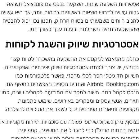
פשרויות השקעה שונות. השקעה בנכס עם פוטנציאל תשואה
בוה עשויה לדרוש הוצאות ראשוניות גבוהות יותר, אך היא עשויה
הניב רווחים משמעותיים בטווח הרחוק. תכנון נכון יכול להבטיח
ההשקעה תהיה משתלמת ובעלת ערך לאורך זמן.
סטרטגיות שיווק והשגת לקוחות
חלק מהמאמץ למקסם את ההשקעה בהשכרה לטווח קצר
דובאי, יש צורך לפתח אסטרטגיות שיווק יצירתיות ואפקטיביות.
שיווק הדיגיטלי הפך לכלי מרכזי, כאשר פלטפורמות כמו
Airbnb, Booking.com ואתרים נוספים מאפשרים לחשוף את
נכס לקהל רחב. חשוב למקד את המודעות לקהלים שונים, כמו
יירים, אנשי עסקים ומבקרים באירועים. שימוש בתמונות
קצועיות ותיאורים מפורטים יכול לשפר את הסיכויים להצלחה.
נוסף, ניתן לשקול שיתופי פעולה עם סוכנויות תיירות מקומיות או
זמים בתחום הנדל"ן כדי להגדיל את החשיפה. קמפיינים
מומנים ברשתות החברתיות יכולים לסייע בהגעה ללקוחות