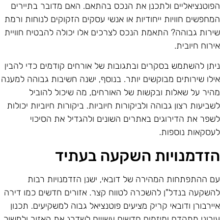
פוטנציאליים ולתכנן את הנכס בהתאם. האם מדובר בתיירים
מחפשים חוויות ייחודיות או אנשי עסקים הזקוקים לנוחות ורמת
ירות גבוהה? התאמת הנכס לצרכים אלו יכולה להבטיח חוויית
ירוח חיובית.
יתן להשתמש בסקרים ובתגובות של אורחים קודמים כדי להבין
ילו שירותים מבוקשים יותר. בנוסף, ישנה חשיבות גבוהה למענה
היר על שאלות ובקשות של האורחים, מה שיכול להוביל
שביעות רצון גבוהה ולביקורות חיוביות. ביקורות חיוביות יכולות
שפר את הדירוגים באתרים השונים ולהגדיל את הסיכוי
עסקאות נוספות.
זדמנויות השקעה בעתיד
ם ההתפתחות המהירה של דובאי, ישנן הזדמנויות רבות
השקעה בנדל"ן להשכרה לטווח קצר. אזורים חדשים כמו דירה
יירבורן ודובאי קריק מציעים פוטנציאל גבוה למשקיעים. תכנון
ירוני מתקדם ומיזמים חדשים עשויים לשדרג את האזור ולמשוך