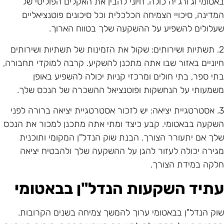
אטומי וג'ורג'יה כולה. חיוני להבין את האקלים הפוליטי של
מדינה, סיכויי הצמיחה הכלכלית וכל סיכונים פוטנציאליים
עלולים להשפיע על ההשקעה שלך בטווח הארוך.
2. תשתיות ושירותים: שקול את הזמינות של תשתיות ושירותים
יוניים באזור שבו אתה מתכנן להשקיע. קרבה למוקדי תחבורה,
תי ספר, בתי חולים ומרכזי קניות יכולה להשפיע באופן
שמעותי על הנחשקות ופוטנציאל ההשכרה של הנכס שלך.
3. אסטרטגיית יציאה: יש לזכור אסטרטגיית יציאה ברורה לפני
שקעה בבאטומי. קבע כיצד ומתי אתה מתכנן למכור את הנכס
לך אם יתעורר הצורך. הבנת שוק הנדל"ן המקומי ותוכנית
גירה יכולה לעזור להגן על ההשקעה שלך ולהבטיח יציאה
לקה במידת הצורך.
תיד השקעות הנדל"ן בבאטומי
וק הנדל"ן בבאטומי ערוך להמשך צמיחה בשנים הקרובות.