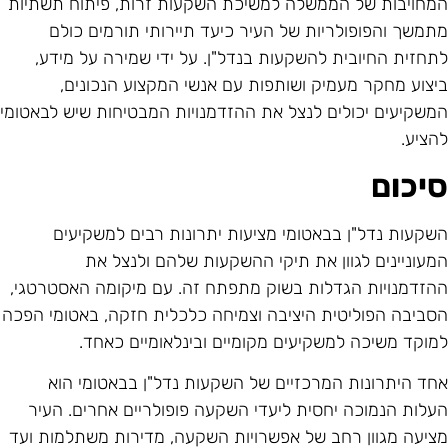
מחויבות של הממשלה למשיכת השקעות זרות, פיתוח תשתיות
תמשך והפופולריות של העיר כיעד תיירותי תורמים כולם
תחזית החיובית להשקעות בנדל"ן. על ידי שמירה על מידע,
יצוע מחקר מעמיק ושותפות עם אנשי המקצוע הנכונים,
משקיעים יכולים לנצל את ההזדמנויות המבטיחות שיש לבאטומי
הציע.
יכום
שקעות נדל"ן בבאטומי מציעות יתרונות רבים למשקיעים
מעוניינים לגוון את תיקי ההשקעות שלהם ולנצל את
הזדמנויות הגדלות בשוק מתפתח זה. עם מיקומה האסטרטגי,
סביבה הפוליטית היציבה וצמיחה כלכלית חזקה, באטומי הפכה
מוקד משיכה למשקיעים מקומיים ובינלאומיים כאחד.
חד היתרונות המרכזיים של השקעות נדל"ן בבאטומי הוא
עלות הנמוכה יחסית ליעדי השקעה פופולריים אחרים. העיר
ציעה מגוון רחב של אפשרויות השקעה, מדירות משתלמות ועד