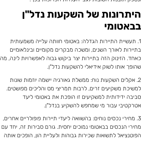
יתרונות של השקעות נדל"ן
באטומי
1. תעשיית התיירות הגדלה: באטומי חוותה עלייה משמעותית
תיירות לאורך השנים, ומשכה מבקרים מקומיים ובינלאומיים
אחד. הזינוק הזה בתיירות יצר ביקוש גבוה לאפשרויות לינה, מה
הופך אותו לשוק אידיאלי להשקעות נדל"ן.
2. אקלים השקעות נוח: ממשלת גאורגיה יישמה יוזמות שונות
משיכת משקיעים זרים, לרבות תמריצי מס והליכים מפושטים.
ביבה ידידותית למשקיעים זו הופכת את באטומי ליעד
טרקטיבי עבור מי שמחפש להשקיע בנדל"ן.
3. מחירי נכסים נוחים: בהשוואה ליעדי תיירות פופולריים אחרים,
חירי הנכסים בבאטומי נמוכים יחסית. גורם סבירות זה, יחד עם
פוטנציאל לתשואות שכירות גבוהות ולעליית הון, הופכים אותה