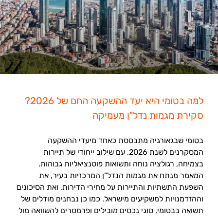
למה בטומי היא יעד ההשקעה החם של 2026?
סקירת מגמות נדל"ן מעמיקה
בטומי שבגאורגיה מתבססת כאחד מיעדי ההשקעה
המסקרנים לשנת 2026, עם שילוב ייחודי של תיירות
בצמיחה, רגולציה נוחה ותשואות פוטנציאליות גבוהות.
המאמר מנתח את מגמות הנדל"ן המרכזיות בעיר, את
השפעת התשתיות והתיירות על מחירי הדירות, ואת הסיכונים
וההזדמנויות למשקיעים מישראל. כמו כן נבחנים מודלים של
תשואה בבטומי, סוגי נכסים מובילים ופרמטרים להשוואה מול