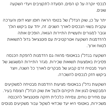
נכסי יוקרה על קו המים, הסעדה לתקציבים ויעדי השקעה
ונים.
תר על כן, שוק הנדל"ן של בטומי הראה חוסן יוצא דופן והערכה
קבית בשווי הנכסים לאורך השנים. זה, יחד עם ביקוש הולך
גובר למגורים ותעשיית התיירות הגואה, הופכים אותה
הזדמנות השקעה אטרקטיבית עם פוטנציאל גדול לתשואות
טווח ארוך.
שקעה בנדל"ן בבאטומי מהווה גם הזדמנות להפקת הכנסה
סיבית באמצעות תשואות שכירות. מגזר התיירות המשגשג של
עיר מבטיח זרם קבוע של מבקרים לאורך כל השנה, ויוצר
יקוש חזק לנכסים להשכרה.
שקעות נדל"ן בבאטומי מציעות הזדמנות מבטיחה למשקיעים
מבקשים לגוון את תיקיהם ולנצל את שוק הנדל"ן הצומח בעיר.
ם מחירים נוחים, צמיחה כלכלית חזקה ופוטנציאל להכנסה
שכירות, באטומי היא יעד שכדאי לשקול עבור משקיעים מנוסים