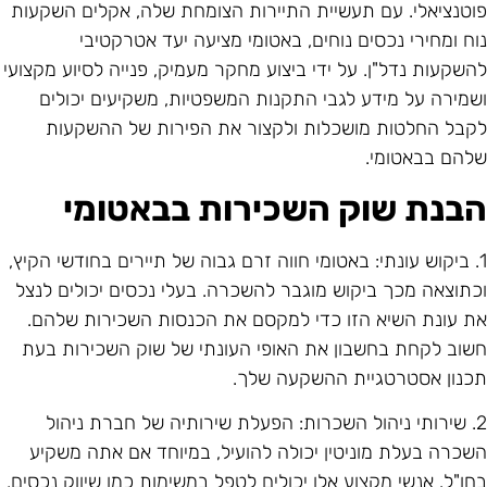
וטנציאלי. עם תעשיית התיירות הצומחת שלה, אקלים השקעות
וח ומחירי נכסים נוחים, באטומי מציעה יעד אטרקטיבי
השקעות נדל"ן. על ידי ביצוע מחקר מעמיק, פנייה לסיוע מקצועי
שמירה על מידע לגבי התקנות המשפטיות, משקיעים יכולים
קבל החלטות מושכלות ולקצור את הפירות של ההשקעות
להם בבאטומי.
בנת שוק השכירות בבאטומי
1. ביקוש עונתי: באטומי חווה זרם גבוה של תיירים בחודשי הקיץ,
כתוצאה מכך ביקוש מוגבר להשכרה. בעלי נכסים יכולים לנצל
ת עונת השיא הזו כדי למקסם את הכנסות השכירות שלהם.
שוב לקחת בחשבון את האופי העונתי של שוק השכירות בעת
כנון אסטרטגיית ההשקעה שלך.
2. שירותי ניהול השכרות: הפעלת שירותיה של חברת ניהול
שכרה בעלת מוניטין יכולה להועיל, במיוחד אם אתה משקיע
חו"ל. אנשי מקצוע אלו יכולים לטפל במשימות כמו שיווק נכסים,