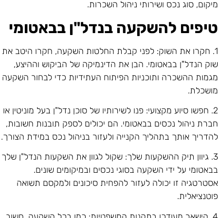
יקום, סוג נכס ושירותי ניהול השכרות.
יפים להשקעה בנדל"ן בבאטומי
1. חקרו את השוק: לפני קבלת החלטות השקעה, חקרו היטב את
וק הנדל"ן בבאטומי. הבן את הדינמיקה של הביקוש וההיצע,
גמות ההשכרה ותוכניות הפיתוח העתידיות כדי לבחור השקעה
ושכלת.
2. חפשו סיוע מקצועי: פנו לשירותיו של סוכן נדל"ן בעל מוניטין או
ברת ניהול נכסים בבאטומי. הם יכולים לספק תובנות חשובות,
הדריך אותך בתהליך הקנייה ולעזור בניהול נכס במידת הצורך.
3. גיוון תיק ההשקעות שלך: שקול לגוון את השקעות הנדל"ן שלך
באטומי על ידי השקעה בסוגי נכסים ובמיקומים שונים.
סטרטגיה זו יכולה לעזור להפחית סיכונים ולמקסם תשואה
וטנציאלית.
4. הישאר מעודכן בתקנות המשפטיות: כמו בכל השקעה, חשוב