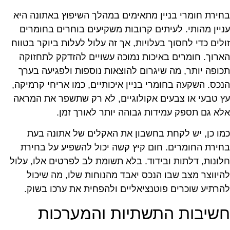
חירת חומרי בניין מתאימים במהלך השיפוץ באתונה היא
ניין מהותי. לעיתים קרובות משקיעים בוחרים בחומרים
ולים כדי לחסוך בעלויות, אך זה עלול לעלות ביוקר בטווח
ארוך. חומרים באיכות נמוכה עשויים להזדקק לתחזוקה
כופה יותר, מה שיגרום להוצאות נוספות ולפגיעה בערך
נכס. השקעה בחומרי בניין איכותיים, כמו אריחי קרמיקה,
ץ טבעי או צבעים אקולוגיים, לא רק שתשפר את המראה
לא גם תספק עמידות גבוהה יותר לאורך זמן.
מו כן, יש לקחת בחשבון את האקלים של אתונה בעת
חירת החומרים. חום קיץ קשה יכול להשפיע על בחירת
לונות, דלתות ובידוד. בלא תשומת לב לפרטים אלו, עלול
היווצר מצב שבו הנכס יאבד מהנוחות שלו, מה שיכול
הרתיע שוכרים פוטנציאליים ולהפחית את ערכו בשוק.
שיבות התשתיות והמערכות