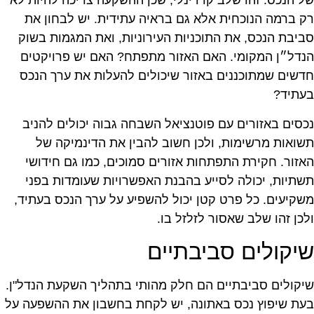
ל הנכס. זהו שלב קרדינלי, שכן ההשקעה צריכה להיות לא
ק ברמה הנוכחית אלא גם בראיה עתידית. יש לבחון את
ביבת הנכס, את התוכניות העירוניות, ואת המגמות בשוק
נדל״ן המקומי. האם האזור מתפתח? האם יש פרויקטים
דשים שמתוכננים באזור שיכולים להעלות את ערך הנכס
עתיד?
כסים באזורים עם פוטנציאל השבחה גבוה יכולים להניב
שואות מרשימות, ולכן חשוב להבין את הדינמיקה של
אזור. חקירת התפתחות אזורים סמוכים, כמו גם חידושי
שתיות, יכולה לסייע בהבנת האפשרויות שעומדות בפני
שקיעים. כל פרט קטן יכול להשפיע על ערך הנכס בעתיד,
לכן זהו שלב שאסור לזלזל בו.
יקולים סביבתיים
יקולים סביבתיים הם חלק מהותי בתהליך השקעת הנדל"ן.
עת שיפוץ נכס באתונה, יש לקחת בחשבון את ההשפעה על