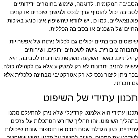
סביבה המקומית. לדוגמה, שימוש בחומרים ידידותיים
סביבה יכול להוסיף ערך לנכס ולמשוך שוכרים או קונים
וטנציאליים. כמו כן, יש לוודא שהשיפוץ אינו פוגע באיכות
חיים של השכנים או בסביבה הכללית.
יפוטים סביבתיים יכולים גם לכלול ניתוח של אפשרויות
חבורה ציבורית, גישה לשטחים ירוקים, ושירותים
הילתיים. כאשר השקעה משקפת מחויבות לסביבה, היא
שויה להניב יתרונות לא רק למשקיע אלא גם לקהילה כולה.
כך ניתן ליצור נכס לא רק אטרקטיבי מבחינה כלכלית אלא
ם חברתי.
כנון עתידי של השיפוט
כנון עתידי הוא אלמנט קרדינלי שלא ניתן להתעלם ממנו
תהליך השיפוט. זהו תהליך שדורש הסתכלות על צרכים
תידיים, כגון הגדלת שטח הנכס או תוספות שונות שיכולות
שדרגו את המקום. חשוב לחשוב על תכנון גמיש שיאפשר