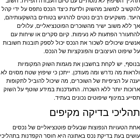
הליך השיפוץ לא מסתיים עם סיום העבודה הפיזית. חשוב
הקשיב למשוב מהשוק ולדעת כיצד הנכס נתפס על ידי קהל
יעד. משקיעים רבים נוטים להרגיש בטוחים בהשקעותיהם,
ך ללא משוב ישיר מהשוכרים הפוטנציאליים, עלולים
התעורר הפתעות לא נעימות. קיום סקרים או שיחות עם
נשים שיכולים לשכור את הנכס יכול לספק תובנות חשובות
ל שיפוט העיצובים והפונקציות של הנכס.
נוסף, יש לקחת בחשבון את מגמות השוק המקומיות
לראות מה נדרש ומה מעודכן. ייתכן כי שיפוץ שטח מסוים לא
ענה על הציפיות של השוכרים, מה שיכול להוביל לתקופות
רוכות יותר ללא השכרה. התעדכנות במידע שוטף על השוק
סייע במינוף שיפוטים נכונים בעתיד.
הליכי בדיקה מקיפים
חת הטעויות הנפוצות שבעלים פוטנציאליים של נכסים
ושים בעת בדיקת נכס באתונה היא חוסר הקפדנות בתהליכי