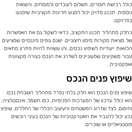
ולל רכישת חומרים, תשלום לעובדים ולמומחים, והוצאות
וספות. תכנון מדויק יכול למנוע חריגות תקציביות שיפגעו
פרויקט.
חלק מתהליך תכנון התקציב, כדאי לשקול גם את האפשרות
ל מציאת מקורות מימון חיצוניים. ישנם גופים פיננסיים שמציעים
לוואות ייעודיות לשיפוץ נכסים, והן עשויות להיות פתרון מתאים
בור משקיעים שמעוניינים לשדרג את הנכס בצורה מקצועית
אפקטיבית.
יפוץ פנים הנכס
יפוץ פנים הנכס הוא חלק בלתי נפרד מתהליך השבחת נכס.
וא כולל עדכון של המערכות הפנימיות, כמו חשמל, אינסטלציה,
חימום, לצד שדרוג המשטחים והעיצוב הכללי של החללים. שיפוץ
כון יכול להגביר את האטרקטיביות של הנכס בעיני רוכשים
וטנציאליים או שוכרים.