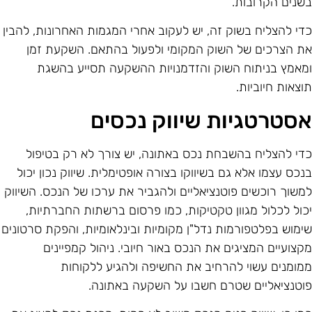
שנים הקרובות.
די להצליח בשוק זה, יש לעקוב אחרי המגמות האחרונות, להבין
ת הצרכים של השוק המקומי ולפעול בהתאם. השקעת זמן
מאמץ בניתוח השוק והזדמנויות ההשקעה תסייע בהשגת
וצאות חיוביות.
סטרטגיות שיווק נכסים
די להצליח בהשבחת נכס באתונה, יש צורך לא רק בטיפול
נכס עצמו אלא גם בשיווקו בצורה אופטימלית. שיווק נכון יכול
משוך רוכשים פוטנציאליים ולהגביר את ערכו של הנכס. השיווק
כול לכלול מגוון טקטיקות, כמו פרסום ברשתות החברתיות,
ימוש בפלטפורמות נדל"ן מקומיות ובינלאומיות, והפקת סרטונים
קצועיים המציגים את הנכס באור חיובי. ניהול קמפיינים
מומנים עשוי להרחיב את החשיפה ולהגיע ללקוחות
וטנציאליים שטרם חשבו על השקעה באתונה.