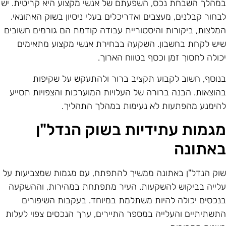
מהלך השבחת נכס, השפעתם של אנשי מקצוע היא קריטית. יש
בחור קבלנים, מעצבים ואדריכלים בעלי ניסיון בשוק האתונאי.
מלצות, ביקורות והיסטוריית עבודה קודמת הם גורמים חשובים
יש לקחת בחשבון. השקעה בבחירת אנשי מקצוע מתאימים
כולה לחסוך זמן וכסף בטווח הארוך.
נוסף, חשוב לקבוע תקציב ברור ולהתעקש על שקיפות
הוצאות. הבנה ברורה של העלויות המוערכות והצפויות תסייע
הימנע מהפתעות לא נעימות במהלך התהליך.
גמות עתידיות בשוק הנדל"ן
אתונה
וק הנדל"ן באתונה ממשיך להתפתח, עם מגמות שמצביעות על
לייה בביקוש להשקעות. העיר מתפתחת במהירות, וההשקעה
נכסים יכולה להיות משתלמת במיוחד. בעקבות השיפורים
תשתיתיים והעלייה במספר התיירים, ערך הנכסים צפוי לעלות