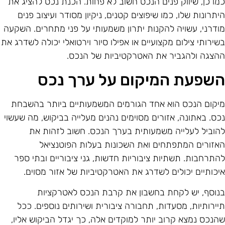
מו כן, שיווק פנים הנכס חשוב לא פחות. הכנת נכס להציג את
יתרונות שלו, כמו שיפוצים קטנים, ניקיון מסודר ועיצוב פנים
ודרני, עשויה להקנות יתרון משמעותי על פני מתחרים. השקעה
שירותי צילום מקצועיים או אפילו סיור וירטואלי יכולה לשדרג את
הצגה ולהגביר את האטרקטיביות של הנכס.
שפעת המיקום על ערך נכס
יקום הנכס הוא אחד הגורמים המשמעותיים ביותר בהשבחת
כס. באתונה, אזורים מסוימים נהנים מעלייה בביקוש, מה שעשוי
הוביל לעלייה משמעותית בערך הנכס. חשוב לזהות את
אזורים המתפתחים ואת השכונות בעלות הפוטנציאל
התרחבות. תשתיות ציבוריות חדשות, גני ציבוריים ובתי ספר
יכותיים יכולים לשדרג את האטרקטיביות של אזור מסוים.
נוסף, יש לקחת בחשבון את קרבת הנכס לאטרקציות
יירותיות, מסעדות, תחבורה ציבורית ושירותים נוספים. ככל
הנכס נמצא קרוב יותר למוקדים אלה, כך יגדל הביקוש אליו,