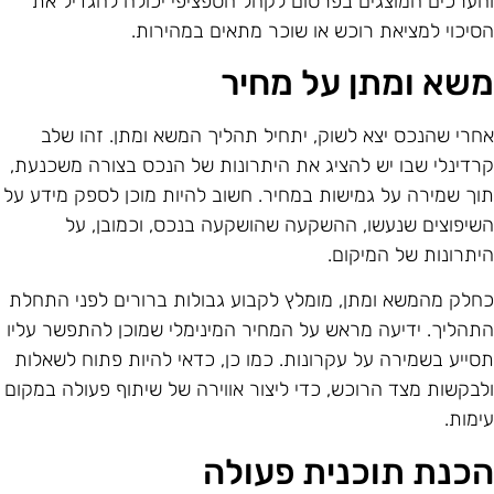
הערכים המוצגים בפרסום לקהל הספציפי יכולה להגדיל את
סיכוי למציאת רוכש או שוכר מתאים במהירות.
שא ומתן על מחיר
חרי שהנכס יצא לשוק, יתחיל תהליך המשא ומתן. זהו שלב
רדינלי שבו יש להציג את היתרונות של הנכס בצורה משכנעת,
וך שמירה על גמישות במחיר. חשוב להיות מוכן לספק מידע על
שיפוצים שנעשו, ההשקעה שהושקעה בנכס, וכמובן, על
יתרונות של המיקום.
חלק מהמשא ומתן, מומלץ לקבוע גבולות ברורים לפני התחלת
תהליך. ידיעה מראש על המחיר המינימלי שמוכן להתפשר עליו
סייע בשמירה על עקרונות. כמו כן, כדאי להיות פתוח לשאלות
לבקשות מצד הרוכש, כדי ליצור אווירה של שיתוף פעולה במקום
ימות.
כנת תוכנית פעולה