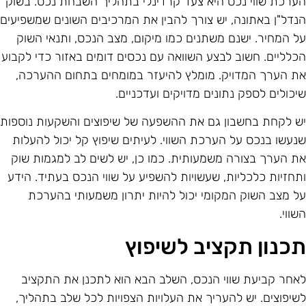
ערכת שווי נכס היא צעד קרדינלי בתהליך השבחת נכס. בשוק
נדל"ן באתונה, יש צורך להבין את המרכיבים השונים שמשפיעים
ל המחיר. ישנם משתנים כמו מיקום, מצב הנכס, ותנאי השוק
כלליים. חשוב לבצע השוואה עם נכסים דומים באזור כדי לקבוע
ת הערך המדויק. מומלץ להיעזר במומחים בתחום ההערכה,
יכולים לספק נתונים מדויקים ועדכניים.
ש לקחת בחשבון גם את ההשפעה של שיפוצים והשקעות נוספות
נעשו בנכס על הערכת השווי. לעיתים שיפוץ קל יכול להעלות
ת הערך בצורה משמעותית. כמו כן, יש לשים לב למגמות שוק
תחזיות כלכליות, שעשויות להשפיע על שווי הנכס בעתיד. הידע
ל מצב השוק המקומי יכול להיות יתרון משמעותי בהערכת
שווי.
כנון תקציב לשיפוץ
אחר קביעת שווי הנכס, השלב הבא הוא לתכנן את התקציב
שיפוצים. יש להעריך את העלויות הצפויות לכל שלב בתהליך,