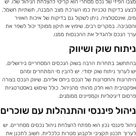
צבו הפיזי של נכס מסחרי הוא קריטי להצלחת הניהול שלו. יש
בצע בדיקות טכניות כמו הערכת מצב המבנה, תשתיות חשמל,
ים, ואינסטלציה. ניתן לשקול גם בדיקות של איכות האוויר
הסביבה. במקרים רבים, שיפוץ או תיקון ממוקד יכול לשפר את
רך הנכס ולהגדיל את ההכנסות ממנו.
יתוח שוק ושיווק
התחשב בתחרות הרבה בשוק הנכסים המסחריים בירושלים,
ש לערוך ניתוח שוק יסודי. יש להבין מי המתחרים ומהם
יתרונות והחסרונות של הנכס ביחס אליהם. שיווק הנכס בצורה
פקטיבית הוא חלק מהותי מהניהול, כולל שימוש באסטרטגיות
רסום דיגיטליות וקמפיינים ממומנים.
יהול פיננסי והתנהלות עם שוכרים
יהול פיננסי נכון הוא מפתח להצלחת ניהול נכסים מסחריים. יש
ערוך תכנון תקציבי ולקבוע מטרות כלכליות. חשוב לתכנן את