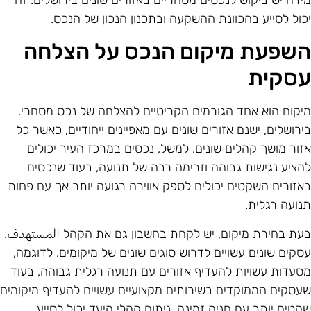
ידה יש ביקוש לנכסים מסחריים באזורים שונים בירושלים. זה
כול לסייע בהכוונת ההשקעה ובתכנון הנכון של הנכס.
שפעת מיקום הנכס על הצלחה
סקית
יקום הוא אחד הגורמים הקריטיים להצלחה של נכס מסחרי.
ירושלים, ישנם אזורים שונים עם מאפיינים ייחודיים, כאשר כל
זור מושך קהלים שונים. למשל, נכסים במרכז העיר יכולים
הציע נגישות גבוהה וזרימה רבה של תנועה, בעוד שנכסים
אזורים השקטים יכולים לספק אווירה רגועה יותר אך עם פחות
נועה רגלית.
עת בחירת מיקום, יש לקחת בחשבון גם את הקהל المستهدف.
סקים שונים עשויים לדרוש סוגים שונים של מיקומים. לדוגמה,
סעדות עשויות להעדיף אזורים עם תנועה רגלית גבוהה, בעוד
עסקים הממוקדים בשירותים מקצועיים עשויים להעדיף מיקומים
קטים יותר עם חניה זמינה. ניתוח קהלי היעד יכול לסייע