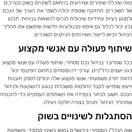
ווח שיכללו שיפורים ושדרוגים בהתאם לשינויים בשוק ובצרכים
ל השוכרים. תחזוקה שוטפת יכולה לשפר את הערך של הנכס
למנוע בעיות עתידיות שיכולות לגרום להוצאות גבוהות. תכנון
כון יכול לכלול גם אימוץ טכנולוגיות חדשות שיפשטו את תהליך
ניהול ויביאו לייעול השירותים הניתנים לשוכרים.
יתוף פעולה עם אנשי מקצוע
כל שמדובר בניהול נכס מסחרי, שיתוף פעולה עם אנשי מקצוע
גון יועצים נדל"ניים, עורכי דין ומומחים בתחום הפיננסי יכול
הוות יתרון משמעותי. אנשי מקצוע אלה יכולים לספק תובנות
ייעוץ שיסייעו לקבל החלטות מושכלות בנוגע להשקעות ולניהול
נכס. חשוב לבחור בקפידה את השותפים העסקיים כדי להבטיח
תהליך הניהול יתנהל בצורה חלקה ויעילה.
סתגלות לשינויים בשוק
וק הנדל"ן המסחרי בירושלים נמצא בשינוי מתמיד, והשפעות