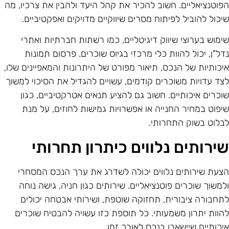
פוטנציאליים. חשוב להכיר את קהל היעד ולהבין את צרכיו, מה
יכול להוביל לפיתוח מסרים שיווקיים מדויקים ואפקטיביים.
ימוש בערוצי שיווק דיגיטליים, כמו רשתות חברתיות ואתרי
דל"ן, יכול להוות כלי מרכזי בגיוס שוכרים. פרסום תמונות
יכותיות של הנכס, תיאור מפורט של היתרונות והמאפיינים שלו,
צד עדויות משוכרים קודמים, עשויים להגדיל את הסיכוי למשוך
וכרים איכותיים. חשוב גם להציע תנאים אטרקטיביים, כגון
יפוט במחיר החנייה או אפשרויות גמישות לחוזים, על מנת
בלוט בשוק התחרותי.
ירותים נלווים כיתרון תחרותי
צעת שירותים נלווים יכולה לשדרג את ערך הנכס המסחרי
למשוך שוכרים פוטנציאליים. שירותים כגון חניה, גישה נוחה
תחבורה ציבורית, תחזוקה שוטפת, ושירותי אבטחה יכולים
הוות יתרון משמעותי. כל תוספת כזו עשויה להבטיח שוכרים
יכותיים שיישארו בנכס לאורך זמן.