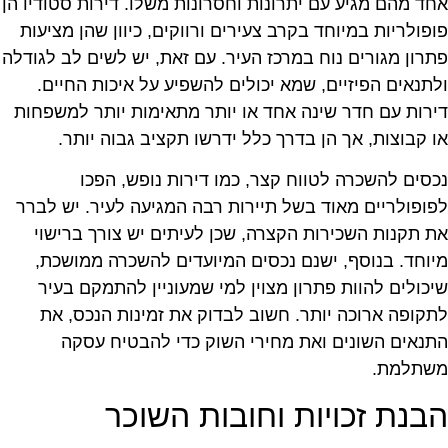
חד מהם מגיע עם יתרונות וחסרונות משלו. דירות סטודיו הן
ופולריות במיוחד בקרב צעירים ורווקים, כיוון שהן מציעות
תרון מגורים נוח במרכז העיר. עם זאת, יש לשים לב לגודלה
לתנאים הפיזיים, שמא יכולים להשפיע על איכות החיים.
ירות עם חדר שינה אחד או יותר מתאימות יותר למשפחות
ו קבוצות, אך הן בדרך כלל ידרשו תקציב גבוה יותר.
כסים להשכרה לטווח קצר, כמו דירות נופש, הפכו
פופולריים מאוד בשל תיירות רבה המגיעה לעיר. יש לברר
ת תקנות השכירות הקצרה, שכן לעיתים יש צורך ברישוי
יוחד. בנוסף, ישנם נכסים המיועדים להשכרה ממושכת,
יכולים להוות פתרון מצוין למי שמעוניין להתמקם בעיר
תקופה ארוכה יותר. חשוב לבדוק את זמינות הנכס, את
תנאים השונים ואת מחירי השוק כדי להבטיח עסקה
שתלמת.
בנת זכויות וחובות השוכר