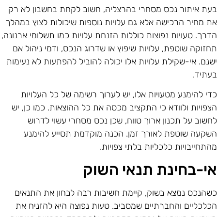
עת איתור נכס מסחרי בהרצליה, חשוב לקחת בחשבון לא רק
ת מחיר הרכישה אלא גם עלויות נוספות שיכולות לצוץ במהלך
דרך. טעויות נפוצות כוללות הזנחת עלויות כמו תשלומי ארנונה,
חזוקה שוטפת, עלויות שיפוץ או שדרוג הנכס, ודמי ניהול אם
שנם. אי-שקילת עלויות אלו יכולה להוביל להפתעות לא נעימות
עתיד.
די להימנע מטעויות אלו, יש לערוך רשימה של כל העלויות
צפויות ולוודא כי התקציב מכסה את כל ההוצאות. כמו כן, יש
חשוב על תכנון ארוך טווח, שכן נכס מסחרי עשוי לדרוש
שקעה שוטפת לאורך זמן. הכנה מוקדמת תסייע להימנע
התחייבויות כלכליות בלתי צפויות.
י-בחינת תנאי השוק
שהנכס נמצא בשוק, קיימת חשיבות רבה לבחון את התנאים
כלכליים והחברתיים שמסביב. טעות נפוצה היא להזניח את