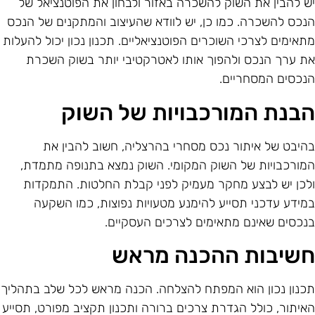
ש להבין את השוק להשכרה באזור ולבחון את הפוטנציאל של
נכס להשכרה. כמו כן, יש לוודא שהעיצוב והמתקנים של הנכס
תאימים לצרכי השוכרים הפוטנציאליים. תכנון נכון יכול להעלות
ת ערך הנכס ולהפוך אותו לאטרקטיבי יותר בשוק השכרת
נכסים המסחריים.
בנת המורכבויות של השוק
היבט של איתור נכס מסחרי בהרצליה, חשוב להבין את
מורכבויות של השוק המקומי. השוק נמצא בתנופה מתמדת,
לכן יש לבצע מחקר מעמיק לפני קבלת החלטות. התמקדות
מידע עדכני תסייע להימנע מטעויות נפוצות, כמו השקעה
נכסים שאינם מתאימים לצרכים העסקיים.
שיבות ההכנה מראש
כנון נכון הוא המפתח להצלחה. הכנה מראש לכל שלב בתהליך
איתור, כולל הגדרת צרכים ברורה ותכנון תקציב מפורט, תסייע