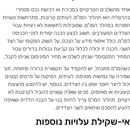
חד מהשלבים הקריטיים במכירת או רכישת נכס מסחרי
הרצליה הוא תהליך המו"מ. לעיתים קרובות, מתרחשות טעויות
מורות במהלך המו"מ, שמובילות לתוצאות לא רצויות עבור
צדדים המעורבים. חשוב לבצע הכנה יסודית לפני הכניסה
מו"מ, כולל איסוף מידע על הנכס, על השוק המקומי ועל הצד
שני. הכנה זו יכולה לכלול גם קביעת גבולות ברורים עבור
מחיר המקסימלי שניתן לשלם או מחיר המינימום שניתן לקבל.
שהמו"מ מתנהל, יש להקפיד על תקשורת ברורה ופתוחה, תוך
מירה על גמישות מסוימת. לעיתים, המיקוח על פרטים קטנים
כול לייצר חוסר אמון בין הצדדים. בנוסף, יש להימנע מהצעות
יצוניות או מאיומים, מכיוון שאלה עשויים להוביל לקרבנות לא
צויים. תהליך המו"מ צריך להיות בנוי על הבנה הדדית ושאיפה
הגיע להסכם שיתאים לשני הצדדים.
י-שקילת עלויות נוספות