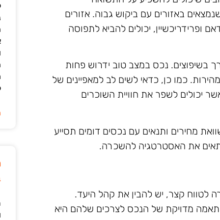
ל
נמצאים באזורים עם ביקוש גבוה. אזורים
נ
דאם ופרידריכשיין, יכולים להביא לתפוסה
ה
א
ו
ך בשיפוצים. נכס במצב טוב ידרוש פחות
ה
מ
ות. כמו כן, כדאי לשים לב למאפיינים של
ל
שר יכולים לשפר את חוויית השוכרים
ה
ואת מחירים ותנאים עם נכסים דומים תסייע
התאים את האסטרטגיה להשכרה.
מ
ב
לטווח קצר, יש להבין את קהל היעד.
ר
ן התאמה מדויקת של הנכס לצרכים שלהם היא
ו