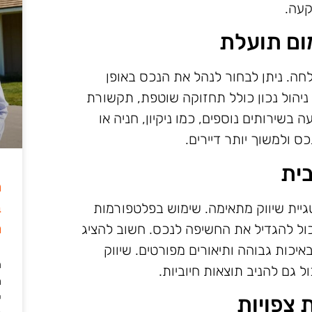
קעה.
ום תועלת
לחה. ניתן לבחור לנהל את הנכס באופן
. ניהול נכון כולל תחזוקה שוטפת, תקשורת
בשירותים נוספים, כמו ניקיון, חניה או
ס ולמשוך יותר דיירים.
ית
ה
ב
ית שיווק מתאימה. שימוש בפלטפורמות
מ
ו Airbnb, Booking.com ועוד יכול להגדיל את החשיפה לנכס. חשוב להציג
יכות גבוהה ותיאורים מפורטים. שיווק
ה
 גם להניב תוצאות חיוביות.
מ
 צפויות
י