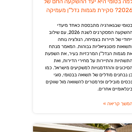
מה בטומי היא יעד ההשקעה החם של
202? סקירת מגמות נדל"ן מעמיקה
טומי שבגאורגיה מתבססת כאחד מיעדי
ההשקעה המסקרנים לשנת 2026, עם שילוב
יחודי של תיירות בצמיחה, רגולציה נוחה
תשואות פוטנציאליות גבוהות. המאמר מנתח
ת מגמות הנדל"ן המרכזיות בעיר, את השפעת
תשתיות והתיירות על מחירי הדירות, ואת
סיכונים וההזדמנויות למשקיעים מישראל. כמו
ן נבחנים מודלים של תשואה בבטומי, סוגי
כסים מובילים ופרמטרים להשוואה מול שווקים
ינלאומיים אחרים.
משך קריאה »