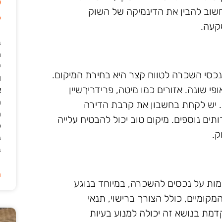
ל
 חשוב להבין את הדינמיקה של השוק
6
קעה.
ב
י
סי השכרה לטווח קצר היא בחירת המיקום.
ו
י שונה. אזורים כמו מיטה, פרידריךשיין
א
ה
ם. יש לקחת בחשבון את קרבת הדירה
ה
תים נוספים. מיקום טוב יכול להבטיח עלייה
כ
ק.
נ
ב
ה
מות על נכסים להשכרה, במיוחד בנוגע
קומיים, כולל הצורך ברישוי, תנאי
דמת בנושא זה יכולה למנוע בעיות