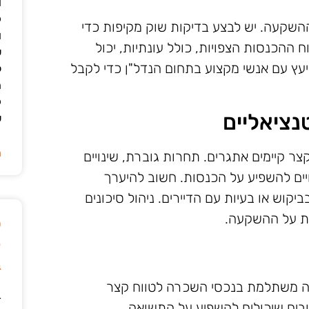
ו
ק
השקעה. יש לבצע בדיקות שוק מקיפות כדי
ו
 ההכנסות הצפויות, כולל עונתיות, יכול
ש
עץ עם אנשי מקצוע בתחום הנדל"ן כדי לקבל
ל
ה
ק
נציאליים
ש
ה
 קיימים אתגרים. תחרות גוברת, שינויים
יים להשפיע על הכנסות. חשוב להיערך
וש או בעיות עם הדיירים. ניהול סיכונים
ות על ההשקעה.
ט
ק
ב
ה משתלמת בנכסי השכרה לטווח קצר
ד
בים שיכולים להשפיע על התשואה