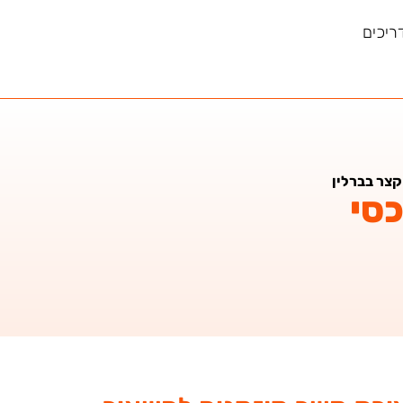
ריכים
צר בברלין
סי