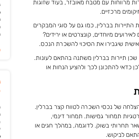
ות מרווחות עם מטבח מאובזר, בעוד שזוגות
נ
קומים מרכזיים.
ג
מ
התיירות בברלין, כמו גם על סוגי המבקרים
ה
אירועים מיוחדים, קונצרטים או ירידים?
ה
ישית שיגבירו את הסיכוי להשכרת הנכס.
ה
 שכן תיירות בברלין משתנה בהתאם לעונות.
כן כדאי להתכונן לכך ולהציע הנחות או
נ
ת
ט
הצלחה של נכסי השכרה לטווח קצר בברלין.
נ
ה
גיות תמחור גמישות. תמחור דינמי,
ת
שאר תחרותי בשוק. לדוגמה, במהלך חגים או
י
התאם לביקוש.
ל