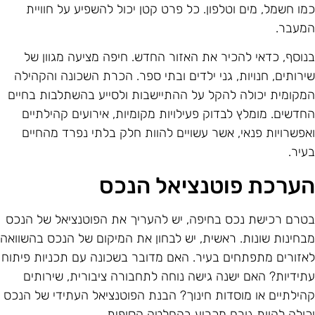
מו חשמל, מים וטלפון. כל פרט קטן יכול להשפיע על חוויית
מעבר.
נוסף, כדאי להכיר את האזור החדש. חיפה מציעה מגוון של
ירותים, חנויות, גני ילדים ובתי ספר. הכרת השכונה והקהילה
מקומית יכולה להקל על ההתיישבות ולסייע בהשתלבות בחיים
חדשים. מומלץ לבדוק פעילויות מקומיות, אירועים קהילתיים
אפשרויות פנאי, אשר עשויים להוות חלק בלתי נפרד מהחיים
עיר.
ערכת פוטנציאל הנכס
טרם רכישת נכס בחיפה, יש להעריך את הפוטנציאל של הנכס
בחינות שונות. ראשית, יש לבחון את המיקום של הנכס בהשוואה
אזורים מתפתחים בעיר. האם מדובר בשכונה עם תכניות פיתוח
תידיות? האם ישנה גישה נוחה לתחבורה ציבורית, שירותים
הילתיים או מוסדות חינוך? הבנת הפוטנציאל העתידי של הנכס
כולה להוות גורם מכריע בהחלטה הסופית.