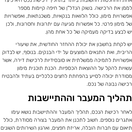
חת ההחלטות החשובות ביותר בתהליך רכישת נכס היא כיצד
ממן את הרכישה. בשוק הנדל"ן של חיפה קיימות מספר
פשרויות מימון, כולל הלוואות בנקאיות, משכנתאות, ואפשרויות
ל מימון פרטי. כל אפשרות מגיעה עם יתרונות וחסרונות, ולכן
ש לבצע בדיקה מעמיקה של כל אחת מהן.
ש לקחת בחשבון את יכולת ההחזר החודשית, את שיעורי
ריבית, ואת התנאים המוצעים על ידי הבנקים. בנוסף, יש לבדוק
פשרויות לתמיכה ממשלתית או סובסידיות לרכישת דירה, אשר
שויות להקל על ההוצאות הכספיות. הכנת תוכנית מימון
סודרת יכולה לסייע בהפחתת לחצים כלכליים בעתיד ולהבטיח
כישה נבונה של נכס.
הליך המעבר וההתיישבות
אחר רכישת הנכס, תהליך המעבר וההתיישבות נושא עימו
תגרים נוספים. חשוב לתכנן את המעבר בצורה מסודרת, כולל
יאום עם חברות הובלה, אריזת חפצים, וארגון השירותים השונים