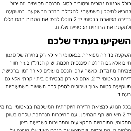
ולל ארנונה נמוכים ופטורים לסוגי הכנסה מסוימים. זה יכול
הביא לחיסכון משמעותי ולהגדלת החזר ההשקעה. בהשקעה
בדירה מפוארת בבטומי יד 2 תוכלו לנצל את הטבות המס הללו
למקסם את הרווחים הכספיים שלכם.
שקיעו בעתיד שלכם
שקעה בדירה מפוארת בבאטומי היא לא רק בחירה של סגנון
יים אלא גם החלטה פיננסית חכמה. שוק הנדל"ן בעיר חווה
מיחה מתמדת, כאשר ערכי הנכסים עולים לאורך זמן. ברכישת
דירה בבאטומי יד 2, אתם לא רק מבטיחים בית יוקרתי אלא גם
שקיעים לטווח ארוך שיכולים לספק לכם תשואות משמעותיות
עתיד.
כל הנוגע למציאת הדירה היוקרתית המושלמת בבאטומי, בתומי
יד 2 היא השותף המהימן . עם ההיכרות הנרחבת שלהם בשוק
מקומי, המומחיות המקצועית והמחויבות לשביעות רצון
לקוחות, הם יבטיחו שתמצאו את הנכס האידיאלי העונה על