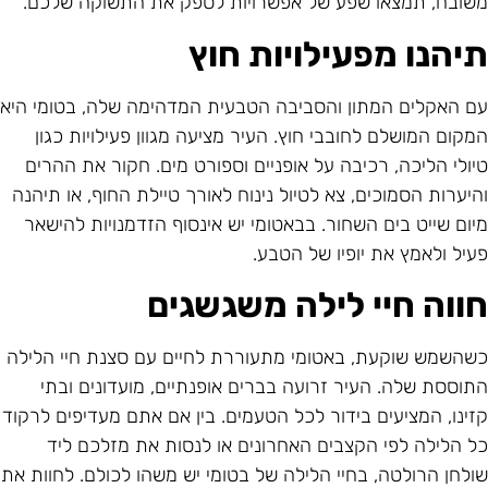
שובח, תמצאו שפע של אפשרויות לספק את התשוקה שלכם.
יהנו מפעילויות חוץ
ם האקלים המתון והסביבה הטבעית המדהימה שלה, בטומי היא
מקום המושלם לחובבי חוץ. העיר מציעה מגוון פעילויות כגון
יולי הליכה, רכיבה על אופניים וספורט מים. חקור את ההרים
היערות הסמוכים, צא לטיול נינוח לאורך טיילת החוף, או תיהנה
יום שייט בים השחור. בבאטומי יש אינסוף הזדמנויות להישאר
עיל ולאמץ את יופיו של הטבע.
ווה חיי לילה משגשגים
שהשמש שוקעת, באטומי מתעוררת לחיים עם סצנת חיי הלילה
תוססת שלה. העיר זרועה בברים אופנתיים, מועדונים ובתי
זינו, המציעים בידור לכל הטעמים. בין אם אתם מעדיפים לרקוד
ל הלילה לפי הקצבים האחרונים או לנסות את מזלכם ליד
ולחן הרולטה, בחיי הלילה של בטומי יש משהו לכולם. לחוות את