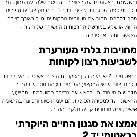
משגשגת. באטומי ידועה באווירה התוססת שלה, עם מגוון רחב
ל בתי קפה, מסעדות ואפשרויות בילוי במרחק צעדים ספורים
סף דלתכם. חקור את השווקים המקומיים, טייל לאורך טיילת
חוף, או שקע במורשת התרבותית העשירה של העיר –
אפשרויות הן אינסופיות.
חויבות בלתי מעורערת
שביעות רצון לקוחות
בבאטומי יד 2 שביעות רצון הלקוחות היא בראש סדר העדיפויות
להם. צוות אנשי המקצוע המנוסים שלהם מוקדש להבנת
דרישות הייחודיות ולמצוא את הדירה המושלמת . מהייעוץ
ראשוני ועד למסירה הסופית, הם יעניקו סיוע והכוונה בהתאמה
ישית, ויבטיחו חווית קנייה חלקה ומהנה.
מצו את סגנון החיים היוקרתי
באטומי יד 2