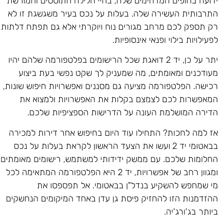
דועה בחופים המדהימים שלה, בחיי הלילה התוססים והמורשת
תרבותית העשירה שלה. בעלות על נכס בעיר משגשגת זו לא
ק תספק לכם מרחב מגורים נוח ויוקרתי אלא גם תפתח דלתות
פעילויות בילוי ופנאי אינסופיות.
יתר על כן, יד 2 דואגת שכל הרישומים בפלטפורמה שלהם יהיו
עודכנים ומאומתים, מה שמעניק לך שקט נפשי בעת ביצוע
כישה. הפלטפורמה מציעה גם מסננים ואפשרויות חיפוש שונות,
מאפשרות לכם לצמצם בקלות את האפשרויות ולמצוא את
דירה המושלמת העונה על הדרישות הספציפיות שלכם.
ז למה לחכות? התחילו עוד היום בחיפוש אחר דירות למכירה
באטומי יד 2
ועשו את הצעד הראשון לקראת בעלות על נכס
חלומות שלכם. עם ממשק ידידותי למשתמש, רישומים מאומתים
ומגוון רחב של אפשרויות, יד 2 היא הפלטפורמה המתאימה לכל
י שמחפש להשקיע בנדל"ן בבאטומי. אל תפספסו את
הזדמנות הזו להחזיק פיסת גן עדן באחד המיקומים הנחשקים
יותר בג'ורג'יה.