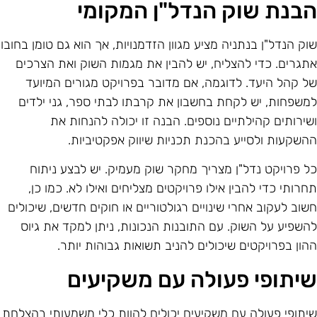
בנת שוק הנדל"ן המקומי
וק הנדל"ן בנתניה מציע מגוון הזדמנויות, אך הוא גם טומן בחובו
תגרים. כדי להצליח, יש להבין את מגמות השוק ואת הצרכים
ל קהל היעד. לדוגמה, אם מדובר בפרויקט מגורים המיועד
משפחות, יש לקחת בחשבון את קרבתו לבתי ספר, גני ילדים
שירותים קהילתיים נוספים. הבנה זו יכולה להנחות את
השקעות ולסייע בהכנת תכניות שיווק אפקטיביות.
ל פרויקט נדל"ן מצריך מחקר שוק מעמיק. יש לבצע ניתוח
חרותי כדי להבין אילו פרויקטים מצליחים ואילו לא. כמו כן,
שוב לעקוב אחרי שינויים רגולטוריים או חוקים חדשים, שיכולים
השפיע על השוק. עם התובנות הנכונות, ניתן למקד את גיוס
הון בפרויקטים שיכולים להניב תשואות גבוהות יותר.
יתופי פעולה עם משקיעים
יתופי פעולה עם משקיעים יכולים להוות כלי משמעותי בהצלחת