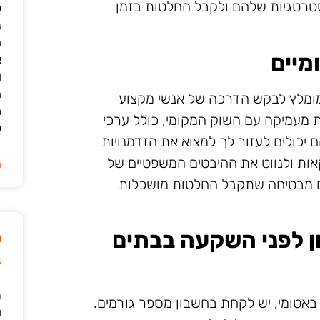
טרטגיות שלהם ולקבל החלטות בזמן
ל
נ
ה
מיים
א
ו
ה
 מומלץ לבקש הדרכה של אנשי מקצוע
מ
ת מעמיקה עם השוק המקומי, כולל ערכי
ל
 יכולים לעזור לך למצוא את הזדמנויות
ות ולנווט את ההיבטים המשפטיים של
ה
ים מבטיחה שתקבל החלטות מושכלות
ן לפני השקעה בבתים
מ
ב
ר
באטומי, יש לקחת בחשבון מספר גורמים.
ו