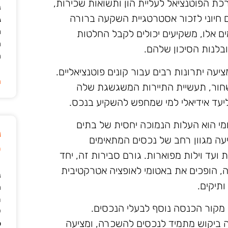
כת הפוטנציאל לעליית הון ותשואות שכירות,
נ
 חיוני לזכור אסטרטגיית השקעה ברורה
ג
מ
ים אלו, משקיעים יכולים לקבל החלטות
ה
לנות הסיכון שלהם.
ה
יעה יתרונות רבים עבור קונים פוטנציאליים.
ה
חור, תעשיית התיירות המשגשגת שלה
יעד אידיאלי למי שמחפש להשקיע בנכס.
י הוא העלות הנמוכה יחסית של בתים
נ
יעה מגוון רחב של נכסים המתאימים
ט
ועד וילות מפוארות. גורם סבירות זה, יחד
, הופכים את באטומי לאופציה אטרקטיבית
נ
ותיקים.
ה
ת
מקור הכנסה נוסף לבעלי הנכסים.
י
חה ביקוש מתמיד לנכסים להשכרה, ומציעה
ל