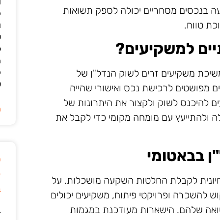
ו
ה בנכסים מסחריים יכולה לספק תשואות
ק
כת טווח.
ו
ש
ים למשקיעים?
ל
ה
שיכת משקיעים זרים לשוק הנדל"ן של
ק
ש
ים מפושטים לרכישת נכס ואישורי שהייה
ים להיכנס לשוק ולקצור את היתרונות של
ה
ה ולהתייעץ עם מומחה מקומי כדי לקבל את
ן בבאטומי
ט
ק
חיונית לקבלת החלטות השקעה מושכלות. על
ב
וש להשכרה ופרויקטי פיתוח, משקיעים יכולים
ואה שלהם. הישארות מעודכנת במגמות
ד