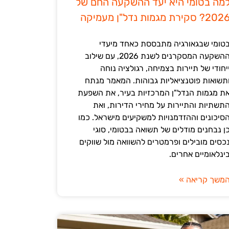
מה בטומי היא יעד ההשקעה החם של
202? סקירת מגמות נדל"ן מעמיקה
טומי שבגאורגיה מתבססת כאחד מיעדי
ההשקעה המסקרנים לשנת 2026, עם שילוב
יחודי של תיירות בצמיחה, רגולציה נוחה
תשואות פוטנציאליות גבוהות. המאמר מנתח
ת מגמות הנדל"ן המרכזיות בעיר, את השפעת
תשתיות והתיירות על מחירי הדירות, ואת
סיכונים וההזדמנויות למשקיעים מישראל. כמו
ן נבחנים מודלים של תשואה בבטומי, סוגי
כסים מובילים ופרמטרים להשוואה מול שווקים
ינלאומיים אחרים.
משך קריאה »