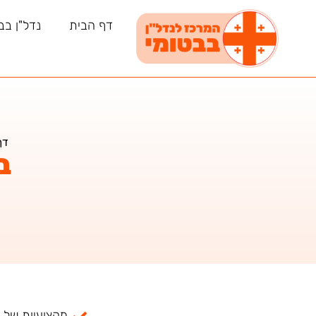
דף הבית
נדל"ן בב
דף
ב
מקצועיות של למעל