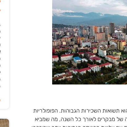
ל
6
ב
י
ו
א
ה
ה
כ
נ
ב
ה
א תשואות השכירות הגבוהות. הפופולריות
ה של מבקרים לאורך כל השנה, מה שמביא