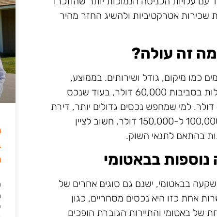
 עם עלויות הכניסה הנמוכות יותר שהוזכרו
 שכירות אטרקטיביות ולהשיג החזר מהיר
מה זה עולה?
 כמו מיקום, גודל ושירותים. בממוצע,
דירת חדר שינה אחד במרכז העיר יכולה לעלות בסביבות 60,000 דולר, בעוד שנכס
דומה בפאתי עשוי להיות במחיר של 40,000 דולר. למי שמחפש נכסים גדולים יותר, דירת
שלושה חדרים במרכז העיר יכולה לנוע בין 100,000 ל-150,000 דולר. חשוב לציין
ה
ות בהתאם לתנאי השוק.
ב
נוספות בבאטומי
מ
שקעה בבאטומי, ישנם גם סוגים אחרים של
ה
מ
ות אחת כזו היא נכסים מסחריים, כגון
י
חת של באטומי והתיירות הגוברת הופכים