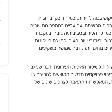
ל
נ
ה
יקוש גבוה לדירות, במיוחד בקרב זוגות
א
גרפית מרשימה, עם עלייה במספר התושבים
ו
מרכז העיר ובסביבותיה גובר, בעקבות
ה
מ
בות. באזורי שולי העיר, כמו גם בשכונות
ל
רים נוחים יותר, דבר שמושך משקיעים
ה
לות לשיפור האיכות העירונית, דבר שמגביר
בוי פרויקטים חדשים המוצעים למכירה או
ת, המאפשרות התאמה לצרכים שונים של
מ
ב
ר
ו