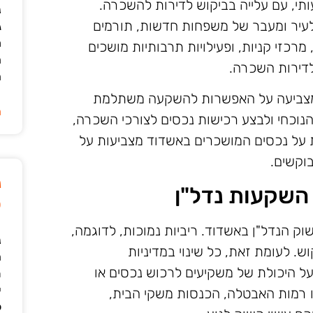
י, עם עלייה בביקוש לדירות להשכרה.
נ
 לעיר ומעבר של משפחות חדשות, תורמים
ג
מ
מרכזי קניות, ופעילויות תרבותיות מושכים
ה
דירות השכרה.
ה
 מצביעה על האפשרות להשקעה משתלמת
ה
נוכחי ולבצע רכישות נכסים לצורכי השכרה,
על נכסים המושכרים באשדוד מצביעות על
בוקשים.
נ
השקעות נדל"ן
ט
וק הנדל"ן באשדוד. ריביות נמוכות, לדוגמה,
נ
ש. לעומת זאת, כל שינוי במדיניות
ה
ל היכולת של משקיעים לרכוש נכסים או
ת
י
ו רמות האבטלה, הכנסות משקי הבית,
ל