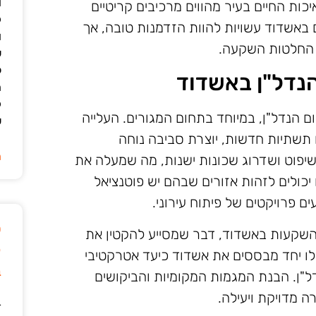
ו
כות החיים בעיר מהווים מרכיבים קריטיים
ק
אשדוד עשויות להוות הזדמנות טובה, אך
ו
 החלטות השקעה.
ש
ל
נדל"ן באשדוד
ה
ק
 הנדל"ן, במיוחד בתחום המגורים. העלייה
ש
 תשתיות חדשות, יוצרת סביבה נוחה
ה
יפוט ושדרוג שכונות ישנות, מה שמעלה את
יכולים לזהות אזורים שבהם יש פוטנציאל
 פרויקטים של פיתוח עירוני.
ט
 השקעות באשדוד, דבר שמסייע להקטין את
ק
אלו יחד מבססים את אשדוד כיעד אטרקטיבי
ב
ל"ן. הבנת המגמות המקומיות והביקושים
ה מדויקת ויעילה.
ד