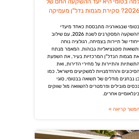
מה בטומי היא יעד ההשקעה החם של
202? סקירת מגמות נדל"ן מעמיקה
טומי שבגאורגיה מתבססת כאחד מיעדי
ההשקעה המסקרנים לשנת 2026, עם שילוב
יחודי של תיירות בצמיחה, רגולציה נוחה
תשואות פוטנציאליות גבוהות. המאמר מנתח
ת מגמות הנדל"ן המרכזיות בעיר, את השפעת
תשתיות והתיירות על מחירי הדירות, ואת
סיכונים וההזדמנויות למשקיעים מישראל. כמו
ן נבחנים מודלים של תשואה בבטומי, סוגי
כסים מובילים ופרמטרים להשוואה מול שווקים
ינלאומיים אחרים.
משך קריאה »