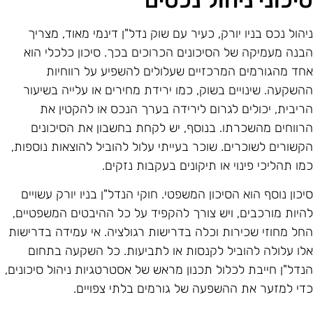
יהול נכס בניו יורק, כעיר עם שוק נדל"ן דינמי מאוד, מצריך
בנה מעמיקה של הסיכונים הכרוכים בכך. סיכון כלכלי הוא
חד מהגורמים המרכזיים שעלולים להשפיע על רווחיות
השקעה. שינויים בשוק, כמו ירידת מחירים או עלייה בשיעור
ריבית, יכולים לגרום לירידה בערך הנכס או להקטין את
רווחים מהשכרתו. בנוסף, יש לקחת בחשבון את הסיכונים
קשורים לשוכרים. שוכר בעייתי עלול להוביל להוצאות נוספות,
מו תהליכי פינוי או תיקונים בעקבות נזקים.
יכון נוסף הוא הסיכון המשפטי. חוקי הנדל"ן בניו יורק עשויים
היות מורכבים, ויש צורך להקפיד על כל ההיבטים המשפטיים,
חל מחוזי שכירות וכלה בדרישות רגולציה. אי עמידה בדרישות
לו עלולה להוביל לקנסות או לתביעות. כל השקעה בתחום
נדל"ן חייבת לכלול תכנון מראש של אסטרטגיות ניהול סיכונים,
די למזער את ההשפעה של גורמים בלתי צפויים.