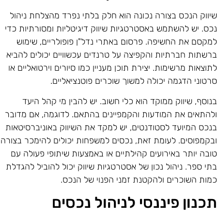
יווק הנכס בצורה נכונה הוא חלק בלתי נפרד מהצלחת ניהול
כס. יש להשתמש באסטרטגיות שיווק דיגיטליות ומסורתיות כדי
מקסם את החשיפה. פרסום באתרי נדל"ן פופולריים, שימוש
רשתות חברתיות והקפיצה על טרנדים עכשוויים יכולים להביא
תוצאות מרשימות. יצירת תוכן מעניין כמו סיורים וירטואליים או
רטוני הדגמה יכולה למשוך שוכרים פוטנציאליים.
נוסף, שיווק ממוקד הוא כלי חשוב. יש להבין מי קהל היעד
להתאים את המודעות והקמפיינים בהתאם. לדוגמה, אם מדובר
נכס המיועד לסטודנטים, יש למקד את השיווק באוניברסיטאות
בקמפוסים. לעומת זאת, נכסים למשפחות יכולים להימכר בצורה
ובה יותר באירועים קהילתיים או באמצעות שיתופי פעולה עם
תי ספר. ניהול נכון של אסטרטגיות שיווק יכול להוביל להגדלת
מות השוכרים ולהקטנת זמני הפנוי של הנכס.
כנון פיננסי לניהול נכסים