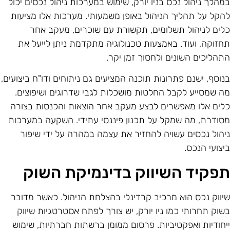
מהלך ניהול נכס בניו יורק, שימוש במערכות ניהול נכסים יכול
הקל על תהליך הניהול באופן משמעותי. מערכות אלו מציעות
לים לניהול תשלומים, תקשורת עם שוכרים, מעקב אחר
חזוקה, ועוד. באמצעות טכנולוגיה מתקדמת ניתן לייעל את
תהליכים השונים ולחסוך זמן יקר.
נוסף, ישנם פתרונות תוכנה המציעים גם ניתוחים ודו"ח ביצועים,
ה שמסייע לקבל החלטות מושכלות לגבי שדרוגים ושיפוצים.
לים אלו מאפשרים לבצע מעקב אחר הוצאות והכנסות בצורה
סודרת, מה שמקל על תכנון פיננסי עתידי. השקעה במערכות
יהול נכסים עשויה להחזיר את עצמה במהרה על ידי שיפור
יצועי הנכס.
פקיד השיווק בדינמיקת השוק
יווק נכס הוא מרכיב קרדינלי בהצלחת הניהול. כאשר מדובר
שוק תחרותי כמו ניו יורק, יש צורך לפתח אסטרטגיות שיווק
יחודיות ואפקטיביות. פרסום ממומן ברשתות חברתיות, שימוש