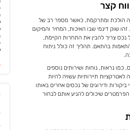
ו
וח קצר
ק
ו
ה הולכת ומתרקמת, כאשר מספר רב של
ש
זהו שוק דינמי שבו האיכות, המחיר והמיקום
ל
ה
נכס צריך להבין את התחרות הקיימת,
ק
תאמות בהתאם. תהליך זה כולל ניתוח
ש
ה.
ה
 כמו נראות, נוחות ושירותים נוספים
לאטרקציות תיירותיות עשויה להיות
ביקורות ודירוגים של נכסים אחרים באותו
 הפרמטרים שיכולים להניע אותם לבחור
ט
ק
ב
ת
ד