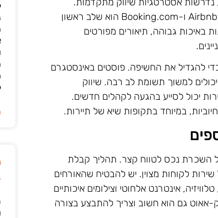
נדרשות אסטרטגיות שיווק מתקדמות.
ל
פרסום הנכס באתרי השכרה פופולריים כמו Airbnb ו-Booking.com הוא שלב ראשון
נ
ה
ת באיכות גבוהה, תיאורים מפורטים
א
ינים.
ו
ה
י להגדיל את החשיפה. פוסטים באינסטגרם
מ
כולים למשוך תשומת לב רבה. שיווק
ל
רות יכול לסייע בהגעה לקהלים חדשים.
חיוביות, במיוחד בתקופות שיא של תיירות.
ה
ספים
ל השכרת נכס לטווח קצר. תהליך קבלת
מ
 שירות לקוחות מצוין. יש להבטיח שהאורחים
ב
 טלוויזיה, אינטרנט אלחוטי וצילומים איכותיים
ר
צ'ק-אאוט גם הוא חשוב וצריך להתבצע בצורה
ו