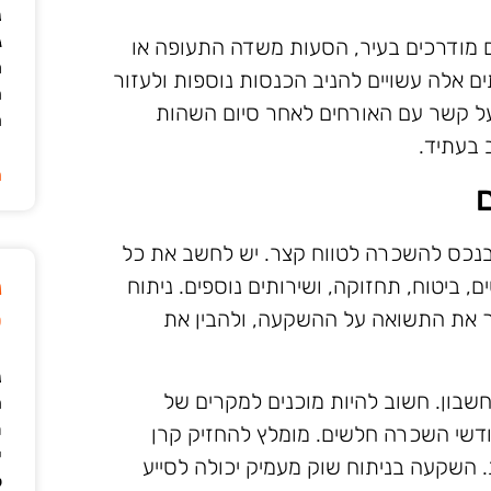
נ
ג
ים מודרכים בעיר, הסעות משדה התעופה או
מ
ם אלה עשויים להניב הכנסות נוספות ולעזור
ה
על קשר עם האורחים לאחר סיום השהות
ה
 בעתיד.
ה
ם
 בנכס להשכרה לטווח קצר. יש לחשב את כל
 ביטוח, תחזוקה, ושירותים נוספים. ניתוח
נ
ך את התשואה על ההשקעה, ולהבין את
ט
נ
חשבון. חשוב להיות מוכנים למקרים של
ה
ת
חודשי השכרה חלשים. מומלץ להחזיק קרן
י
. השקעה בניתוח שוק מעמיק יכולה לסייע
ל