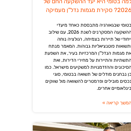
מה בטומי היא יעד ההשקעה החם של
202? סקירת מגמות נדל"ן מעמיקה
טומי שבגאורגיה מתבססת כאחד מיעדי
ההשקעה המסקרנים לשנת 2026, עם שילוב
יחודי של תיירות בצמיחה, רגולציה נוחה
תשואות פוטנציאליות גבוהות. המאמר מנתח
ת מגמות הנדל"ן המרכזיות בעיר, את השפעת
תשתיות והתיירות על מחירי הדירות, ואת
סיכונים וההזדמנויות למשקיעים מישראל. כמו
ן נבחנים מודלים של תשואה בבטומי, סוגי
כסים מובילים ופרמטרים להשוואה מול שווקים
ינלאומיים אחרים.
משך קריאה »