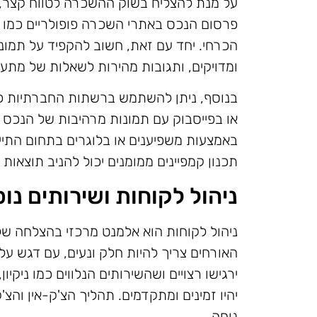
על מנת להצליח בשוק ההשכרה לטווח קצר, 
הכרחי. יחד עם זאת, חשוב להקפיד על תמונו
ומדויקים, ותגובות מהירות לשאלות של מתעני
בנוסף, ניתן להשתמש ברשתות החברתיות כד
או בפייסבוק עם תמונות מרהיבות של הנכס י
באמצעות משפיענים או בלוגרים בתחום התיי
תכנון קמפיינים ממומנים יכול להניב תוצאות 
ניהול לקוחות ושירותים נו
ניהול לקוחות הוא אלמנט מרכזי בהצלחה ש
האורחים צריך להיות חלק ונעים, עם דגש על
ירגישו רצויים ושהשירותים הנלווים כמו ניקיון,
יהיו זמינים ומתקדמים. תהליך הצ'ק-אין וה
נוחה.