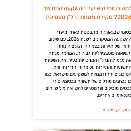
מה בטומי היא יעד ההשקעה החם של
202? סקירת מגמות נדל"ן מעמיקה
טומי שבגאורגיה מתבססת כאחד מיעדי
ההשקעה המסקרנים לשנת 2026, עם שילוב
יחודי של תיירות בצמיחה, רגולציה נוחה
תשואות פוטנציאליות גבוהות. המאמר מנתח
ת מגמות הנדל"ן המרכזיות בעיר, את השפעת
תשתיות והתיירות על מחירי הדירות, ואת
סיכונים וההזדמנויות למשקיעים מישראל. כמו
ן נבחנים מודלים של תשואה בבטומי, סוגי
כסים מובילים ופרמטרים להשוואה מול שווקים
ינלאומיים אחרים.
משך קריאה »