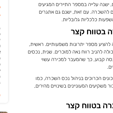
ם, ישנה עלייה במספר התיירים המגיעים
ל
ים להשכרה. עם זאת, ישנם גם אתגרים
6
שפעות כלכליות גלובליות.
ב
ה בטווח קצר
י
 להציע מספר יתרונות משמעותיים. ראשית,
ו
כולה להניב רווח נאה למוכרים. שנית, נכסים
א
ה
נסה קבוע, כך שהמעבר למכירה עשוי
ה
ם.
כ
נ
ונים הכרוכים בניהול נכס השכרה, כמו
ב
ר משקיעים המעוניינים בשינויים מהירים,
ה
ה בטווח קצר