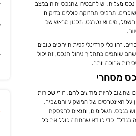
 נכס מצליח. יש להבטיח שהנכס יהיה במצב
ל
נ
שוכרים. תהליכי תחזוקה כוללים בדיקות
ה
ו חשמל, מים ואינטרנט. תכנון מראש של
א
וח.
ו
ה
ם. זהו כלי קרדינלי לפיתוח יחסים טובים
מ
הם שותפים בתהליך ניהול הנכס, זה יכול
ל
ירות ארוכה יותר.
ה
כס מסחרי
ם שחשוב להיות מודעים להם. חוזי שכירות
מ
ן על האינטרסים של המשקיע והמשכיר.
ב
מוש בנכס, תשלומים, ותנאים להפסקת
 בנדל"ן כדי לוודא שהחוזה כולל את כל
ר
ו