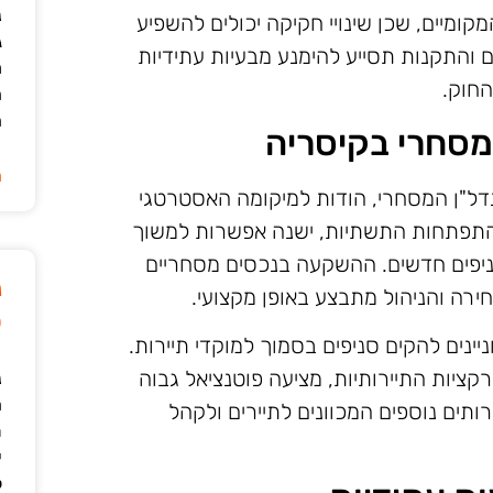
נ
קומיים, שכן שינויי חקיקה יכולים להשפיע
ג
והתקנות תסייע להימנע מבעיות עתידיות
מ
חוק.
ה
ה
מסחרי בקיסריה
ה
נדל"ן המסחרי, הודות למיקומה האסטרטגי
ם התפתחות התשתיות, ישנה אפשרות למשוך
יפים חדשים. ההשקעה בנכסים מסחריים
נ
רה והניהול מתבצע באופן מקצועי.
ט
ינים להקים סניפים בסמוך למוקדי תיירות.
ציות התיירותיות, מציעה פוטנציאל גבוה
נ
ה
תים נוספים המכוונים לתיירים ולקהל
ת
י
ל