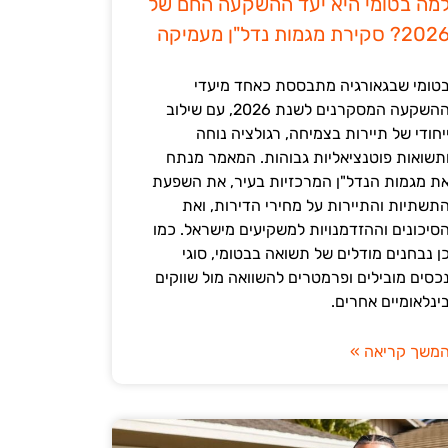
מה בטומי היא יעד ההשקעה החם של
202? סקירת מגמות נדל"ן מעמיקה
טומי שבגאורגיה מתבססת כאחד מיעדי
ההשקעה המסקרנים לשנת 2026, עם שילוב
יחודי של תיירות בצמיחה, רגולציה נוחה
תשואות פוטנציאליות גבוהות. המאמר מנתח
ת מגמות הנדל"ן המרכזיות בעיר, את השפעת
תשתיות והתיירות על מחירי הדירות, ואת
סיכונים וההזדמנויות למשקיעים מישראל. כמו
ן נבחנים מודלים של תשואה בבטומי, סוגי
כסים מובילים ופרמטרים להשוואה מול שווקים
ינלאומיים אחרים.
משך קריאה »