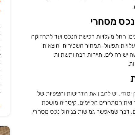
ל
6
 נכס מסחרי
ב
בים, החל מעלויות רכישת הנכס ועד לתחזוקה
י
לויות תפעול, תמחור השכירות והוצאות
ו
שה ישירה לים, תיירות רבה ותשתיות
א
ה
ת.
ה
ת
כ
נ
ב
סודי. יש להבין את הדרישות והציפיות של
ר ואת המתחרים הקיימים. קיסריה מושכת
ה
ים, דבר שמאפשר גמישות בניהול נכס מסחרי.