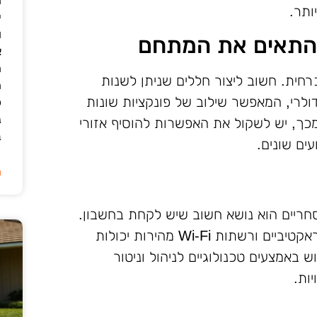
ותר.
י
ו
להתאים את המתחם
א
ה
כרחית. חשוב ליצור חללים שניתן לשנות
ה
ולרי, המאפשר שילוב של פונקציות שונות
כ
נ
מכך, יש לשקול את האפשרות להוסיף אזורי
ב
עים שונים.
ה
מסחריים הוא נושא חשוב שיש לקחת בחשבון.
טכנולוגיות כמו תאורה חכמה, מסכים אינטראקטיביים ורשתות Wi-Fi מהירות יכולות
 באמצעים טכנולוגיים לניהול וניטור
ות.