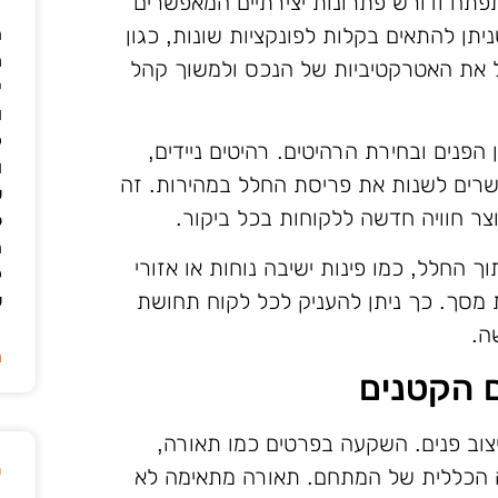
פתח ודורש פתרונות יצירתיים המאפשרים
תן להתאים בקלות לפונקציות שונות, כגון
ה
מ
יל את האטרקטיביות של הנכס ולמשוך קהל
י
ו
ק
הפנים ובחירת הרהיטים. רהיטים ניידים,
ו
שרים לשנות את פריסת החלל במהירות. זה
ש
ר חוויה חדשה ללקוחות בכל ביקור.
ל
ה
 החלל, כמו פינות ישיבה נוחות או אזורי
ק
ת מסך. כך ניתן להעניק לכל לקוח תחושת
ש
ה.
ה
 הקטנים
צוב פנים. השקעה בפרטים כמו תאורה,
ט
רה הכללית של המתחם. תאורה מתאימה לא