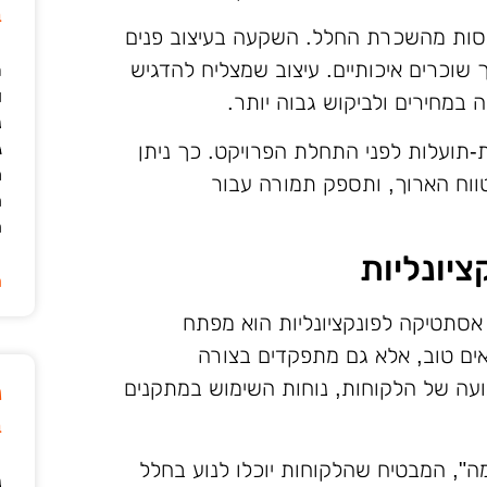
ב
סות מהשכרת החלל. השקעה בעיצוב פנים
 שוכרים איכותיים. עיצוב שמצליח להדגיש
ר
ו
 במחירים ולביקוש גבוה יותר.
נ
ת-תועלות לפני התחלת הפרויקט. כך ניתן
ג
מ
וח הארוך, ותספק תמורה עבור
ה
ה
ציונליות
ה
ן אסתטיקה לפונקציונליות הוא מפתח
אים טוב, אלא גם מתפקדים בצורה
ועה של הלקוחות, נוחות השימוש במתקנים
נ
ב
ה", המבטיח שהלקוחות יוכלו לנוע בחלל
נ