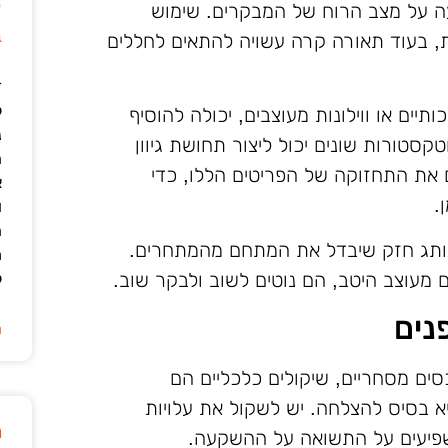
ק
 על מצב הרוח של המבקרים. שימוש
ב
ת נוחות, בעוד תאורה קרה עשויה להתאים לחללים
ד
ל
יים או ווילונות מעוצבים, יכולה להוסיף
נ
קסטורות שונים יכול ליצור תחושת גיוון
ה
ם את התחזוקה של הפריטים הללו, כדי
א
.
ו
ה
מותג חזק שיבדל את המתחם מהמתחרים.
מ
מעוצב היטב, הם נוטים לשוב ולבקר שוב.
ל
נים
ה
ם מסחריים, שיקולים כלכליים הם
א בסיס להצלחה. יש לשקול את עלויות
מ
שפיעים על התשואה על ההשקעה.