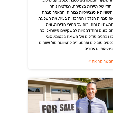
ההשקעה המסקרנים לשנת 2026, עם שילוב
יחודי של תיירות בצמיחה, רגולציה נוחה
תשואות פוטנציאליות גבוהות. המאמר מנתח
ת מגמות הנדל"ן המרכזיות בעיר, את השפעת
תשתיות והתיירות על מחירי הדירות, ואת
סיכונים וההזדמנויות למשקיעים מישראל. כמו
ן נבחנים מודלים של תשואה בבטומי, סוגי
כסים מובילים ופרמטרים להשוואה מול שווקים
ינלאומיים אחרים.
משך קריאה »