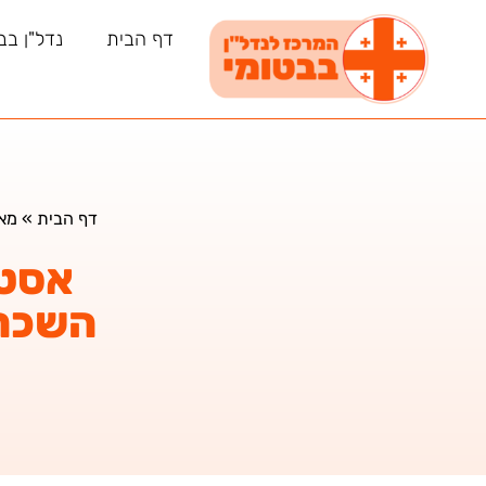
דף הבית
נדל"ן בב
דף הבית
»
מאמ
אסטר
השכרה