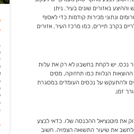
וההיצע באזורים שונים בעיר. ניתן
ומים ונתוני מכירות קודמות כדי לאסוף
ל
יים בקרב תיירים, כמו מרכז העיר, אזורים
6
ב
י
ור נכס. יש לקחת בחשבון לא רק את עלות
ו
הוצאות הנלוות כמו תחזוקה, מסים
א
ה
רים ולהתעקש על נכסים העומדים במסגרת
ה
רך זמן.
כ
נ
ב
ק את פוטנציאל ההכנסה שלו. כדאי לבצע
ה
ולחשב את שיעור התשואה הצפויה. חשוב